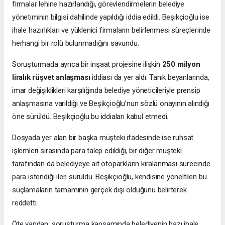
firmalar lehine hazırlandığı, görevlendirmelerin belediye
yönetiminin bilgisi dahilinde yapıldığı iddia edildi. Beşikçioğlu ise
ihale hazırlıkları ve yüklenici firmaların belirlenmesi süreçlerinde
herhangi bir rolü bulunmadığını savundu.
Soruşturmada ayrıca bir inşaat projesine ilişkin
250 milyon
liralık rüşvet anlaşması
iddiası da yer aldı. Tanık beyanlarında,
imar değişiklikleri karşılığında belediye yöneticileriyle prensip
anlaşmasına varıldığı ve Beşikçioğlu’nun sözlü onayının alındığı
öne sürüldü. Beşikçioğlu bu iddiaları kabul etmedi.
Dosyada yer alan bir başka müşteki ifadesinde ise ruhsat
işlemleri sırasında para talep edildiği, bir diğer müşteki
tarafından da belediyeye ait otoparkların kiralanması sürecinde
para istendiği ileri sürüldü. Beşikçioğlu, kendisine yöneltilen bu
suçlamaların tamamının gerçek dışı olduğunu belirterek
reddetti.
Öte yandan, soruşturma kapsamında belediyenin bazı ihale