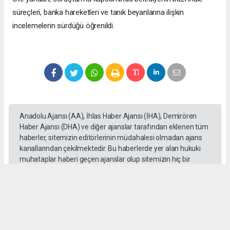
süreçleri, banka hareketleri ve tanık beyanlarına ilişkin
incelemelerin sürdüğü öğrenildi.
Anadolu Ajansı (AA), İhlas Haber Ajansı (İHA), Demirören
Haber Ajansı (DHA) ve diğer ajanslar tarafından eklenen tüm
haberler, sitemizin editörlerinin müdahalesi olmadan ajans
kanallarından çekilmektedir. Bu haberlerde yer alan hukuki
muhataplar haberi geçen ajanslar olup sitemizin hiç bir
editörü sorumlu tutulamaz...
#Erdal Beşikçioğlu
#ankara
#emniyet ifadesi
#Rüşvet
#Yolsuzluk