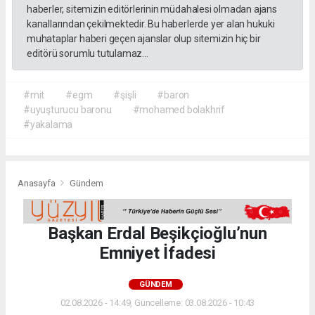
haberler, sitemizin editörlerinin müdahalesi olmadan ajans
kanallarından çekilmektedir. Bu haberlerde yer alan hukuki
muhataplar haberi geçen ajanslar olup sitemizin hiç bir
editörü sorumlu tutulamaz...
#mit
#egm
#şişli
#baron
#uyuşturucu baronu
#mohamed bolakhrif
#yakalama
Anasayfa
Gündem
Başkan Erdal Beşikçioğlu’nun
Emniyet İfadesi
GÜNDEM
02.08.2026 - 14:49, Güncelleme: 03.08.2026 - 10:43