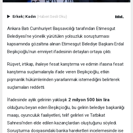
Erkek
|
Kadın
(Haberi Sesli Oku)
Ankara Batı Cumhuriyet Başsavcılığı tarafından Etimesgut
Belediyesi’ne yönelik yürütülen yolsuzluk soruşturması
kapsamında gözaltına alınan Etimesgut Belediye Başkanı Erdal
Beşikçioğlu’nun emniyet ifadesinin detayları ortaya çıktı.
Rüşvet, irtikap, ihaleye fesat karıştırma ve edimin ifasına fesat
karıştırma suçlamalarıyla ifade veren Beşikçioğlu, etkin
pişmanlık hükümlerinden yararlanmak istemediğini belirterek
suçlamaları reddetti.
İfadesinde aylık gelirinin yaklaşık
2 milyon 500 bin lira
olduğunu beyan eden Beşikçioğlu, bu gelirin belediye başkanlığı
maaşı, oyunculuk faaliyetleri, telif gelirleri ve Tatbikat
Sahnesi’nden elde edilen kazançlardan oluştuğunu söyledi.
Soruşturma dosyasındaki banka hareketleri incelemesinde ise