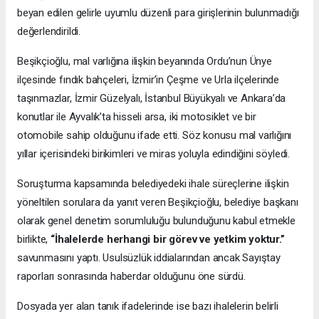
beyan edilen gelirle uyumlu düzenli para girişlerinin bulunmadığı
değerlendirildi.
Beşikçioğlu, mal varlığına ilişkin beyanında Ordu’nun Ünye
ilçesinde fındık bahçeleri, İzmir’in Çeşme ve Urla ilçelerinde
taşınmazlar, İzmir Güzelyalı, İstanbul Büyükyalı ve Ankara’da
konutlar ile Ayvalık’ta hisseli arsa, iki motosiklet ve bir
otomobile sahip olduğunu ifade etti. Söz konusu mal varlığını
yıllar içerisindeki birikimleri ve miras yoluyla edindiğini söyledi.
Soruşturma kapsamında belediyedeki ihale süreçlerine ilişkin
yöneltilen sorulara da yanıt veren Beşikçioğlu, belediye başkanı
olarak genel denetim sorumluluğu bulunduğunu kabul etmekle
birlikte,
“İhalelerde herhangi bir görev ve yetkim yoktur.”
savunmasını yaptı. Usulsüzlük iddialarından ancak Sayıştay
raporları sonrasında haberdar olduğunu öne sürdü.
Dosyada yer alan tanık ifadelerinde ise bazı ihalelerin belirli