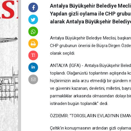
Antalya Büyükşehir Belediye Mecli
Yapılan gizli oylama ile CHP grubu
alarak Antalya Büyükşehir Belediye
Antalya Büyükşehir Belediye Meclisi, başkan 
CHP grubunun önerisi ile Büşra Dirgen Özdemi
olarak seçildi.
ANTALYA (İGFA) - Antalya Büyükşehir Belediy
toplandı. Olağanüstü toplantının açılışında k
hiçbirimizin asla arzu etmediği bir gündem m
ve güvenini kazanan, devletini, milletini, b
parmaklıklar arkasında olmasından dolayı bir
istinaden bugün toplandık” dedi.
ÖZDEMİR: “TOROSLARIN EVLADI’NIN EMAN
Çeltik’in konuşmasının ardından gizli oylamay