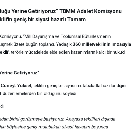
luluğu Yerine Getiriyoruz” TBMM Adalet Komisyonu
klifin geniş bir siyasi hazırlı Tamam
t Komisyonu, “Milli Dayanışma ve Toplumsal Bütünleşmenin
örüşmek üzere bugün toplandı. Yaklaşık
360 milletvekilinin imzasıyla
eklif
, terörle mücadelede elde edilen kazanımların kalıcı bir hukuki
Yerine Getiriyoruz”
. Cüneyt Yüksel
, teklifin geniş bir siyasi mutabakatla hazırlandığını
li düzenlemelerden biri olduğunu söyledi.
dı:
ından birini görüşmeye başlıyoruz. Anayasa teklifleri dışında
ulan böylesine geniş mutabakatı siyasi hayatım boyunca