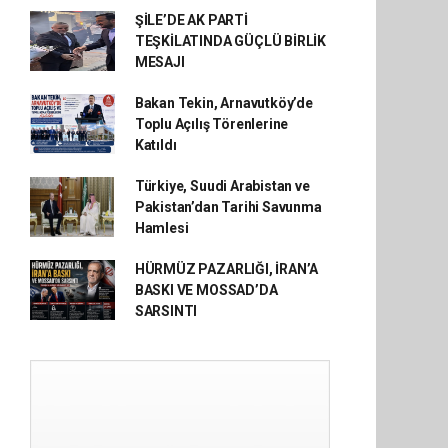
ŞİLE’DE AK PARTİ
TEŞKİLATINDA GÜÇLÜ BİRLİK
MESAJI
Bakan Tekin, Arnavutköy’de
Toplu Açılış Törenlerine
Katıldı
Türkiye, Suudi Arabistan ve
Pakistan’dan Tarihi Savunma
Hamlesi
HÜRMÜZ PAZARLIĞI, İRAN’A
BASKI VE MOSSAD’DA
SARSINTI