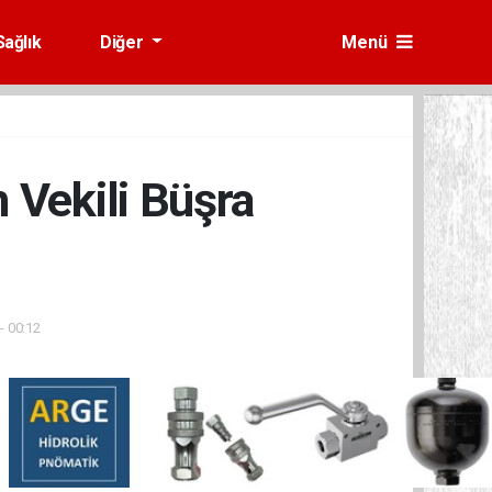
Sağlık
Diğer
Menü
 Vekili Büşra
- 00:12