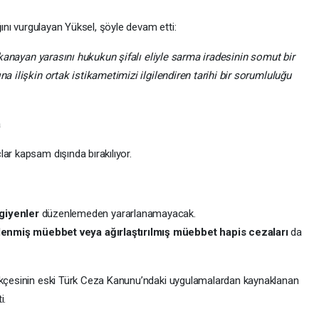
ığını vurgulayan Yüksel, şöyle devam etti:
ir kanayan yarasını hukukun şifalı eliyle sarma iradesinin somut bir
na ilişkin ortak istikametimizi ilgilendiren tarihi bir sorumluluğu
a
ar kapsam dışında bırakılıyor.
giyenler
düzenlemeden yararlanamayacak.
lenmiş müebbet veya ağırlaştırılmış müebbet hapis cezaları
da
rekçesinin eski Türk Ceza Kanunu’ndaki uygulamalardan kaynaklanan
i.