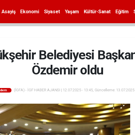
Asayiş
Ekonomi
Siyaset
Yaşam
Kültür-Sanat
Eğitim
kşehir Belediyesi Başkan
Özdemir oldu
(İGFA) - İGF HABER AJANSI | 12.07.2025 - 13:45, Güncelleme: 13.07.2025 
ndem