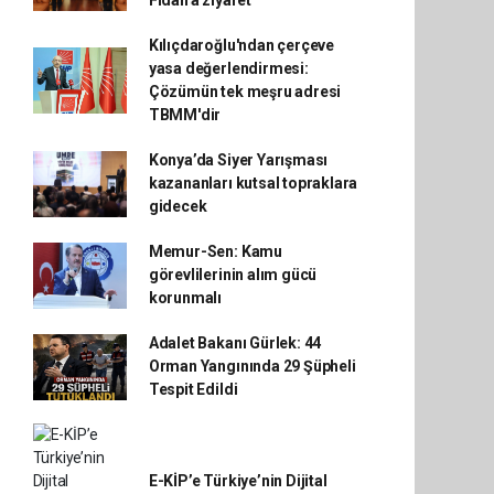
Fidan'a ziyaret
Kılıçdaroğlu'ndan çerçeve
yasa değerlendirmesi:
Çözümün tek meşru adresi
TBMM'dir
Konya’da Siyer Yarışması
kazananları kutsal topraklara
gidecek
Memur-Sen: Kamu
görevlilerinin alım gücü
korunmalı
Adalet Bakanı Gürlek: 44
Orman Yangınında 29 Şüpheli
Tespit Edildi
E-KİP’e Türkiye’nin Dijital