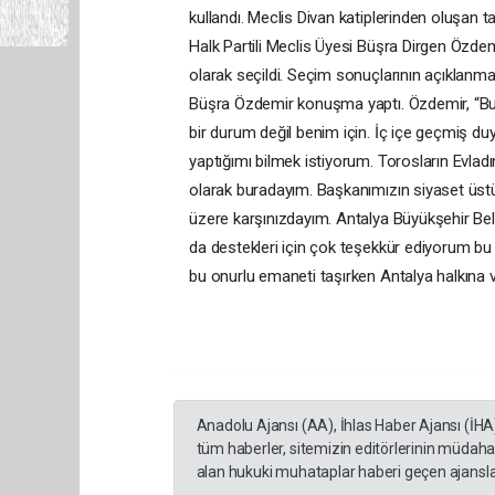
kullandı. Meclis Divan katiplerinden oluşan
Halk Partili Meclis Üyesi Büşra Dirgen Özdem
olarak seçildi. Seçim sonuçlarının açıklanm
Büşra Özdemir konuşma yaptı. Özdemir, “Bugü
bir durum değil benim için. İç içe geçmiş du
yaptığımı bilmek istiyorum. Torosların Evlad
olarak buradayım. Başkanımızın siyaset üst
üzere karşınızdayım. Antalya Büyükşehir Beledi
da destekleri için çok teşekkür ediyorum b
bu onurlu emaneti taşırken Antalya halkına
Anadolu Ajansı (AA), İhlas Haber Ajansı (İHA
tüm haberler, sitemizin editörlerinin müdaha
alan hukuki muhataplar haberi geçen ajanslar