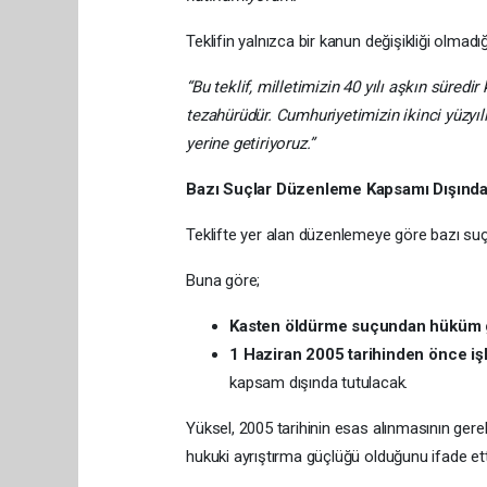
Teklifin yalnızca bir kanun değişikliği olmad
“Bu teklif, milletimizin 40 yılı aşkın süred
tezahürüdür. Cumhuriyetimizin ikinci yüzyılı
yerine getiriyoruz.”
Bazı Suçlar Düzenleme Kapsamı Dışınd
Teklifte yer alan düzenlemeye göre bazı suçl
Buna göre;
Kasten öldürme suçundan hüküm 
1 Haziran 2005 tarihinden önce iş
kapsam dışında tutulacak.
Yüksel, 2005 tarihinin esas alınmasının ge
hukuki ayrıştırma güçlüğü olduğunu ifade ett