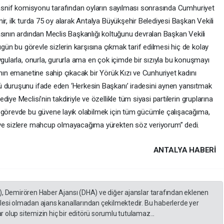
 tasnif komisyonu tarafından oyların sayılması sonrasında Cumhuriyet
ir, ilk turda 75 oy alarak Antalya Büyükşehir Belediyesi Başkan Vekili
asının ardından Meclis Başkanlığı koltuğunu devralan Başkan Vekili
n bu görevle sizlerin karşısına çıkmak tarif edilmesi hiç de kolay
ygularla, onurla, gururla ama en çok içimde bir sızıyla bu konuşmayı
ının emanetine sahip çıkacak bir Yörük Kızı ve Cunhuriyet kadını
ü duruşunu ifade eden ‘Herkesin Başkanı’ iradesini aynen yansıtmak
ye Meclisi’nin takdiriyle ve özellikle tüm siyasi partilerin gruplarına
u görevde bu güvene layık olabilmek için tüm gücümle çalışacağıma,
 ve sizlere mahcup olmayacağıma yürekten söz veriyorum” dedi.
ANTALYA HABERİ
), Demirören Haber Ajansı (DHA) ve diğer ajanslar tarafından eklenen
lesi olmadan ajans kanallarından çekilmektedir. Bu haberlerde yer
 olup sitemizin hiç bir editörü sorumlu tutulamaz...