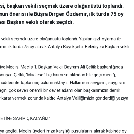
si, başkan vekili seçmek üzere olağanüstü toplandı.
nun önerisi ile Büşra Dirgen Özdemir, ilk turda 75 oy
si Başkan vekili olarak seçildi.
vekili seçmek üzere olağanüstü toplandı. Yapılan gizli oylama ile
r, ilk turda 75 oy alarak Antalya Büyükşehir Belediyesi Başkan vekili
e Meclisi Meclis 1. Başkan Vekili Bayram Ali Çeltik başkanlığında
onuşan Çeltik, “Maalesef hiç birimizin aklından bile geçirmediği,
addesi ile toplanmış bulunmaktayız. Halkımızın sevgisini, saygısını
ayrağını çok seven önemli bir devlet adamı olan başkanımızın demir
 karar vermek zorunda kaldık. Antalya Valiliğimizin gönderdiği yazıya
ETİNE SAHİP ÇIKACAĞIZ”
a geçildi. Meclis üyeleri imza karşılığı pusulalarını alarak kabinde oy