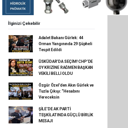
İlginizi Çekebilir
Adalet Bakanı Gürlek: 44
Orman Yangınında 29 Şüpheli
Tespit Edildi
ÜSKÜDAR’DA SEÇİM! CHP’DE
OY KRİZİNE RAĞMEN BAŞKAN
VEKİLİ BELLİ OLDU
Özgür Özel’den Akın Gürlek ve
Tuzla Çıkışı: “Hesabını
Vereceksin
ŞİLE’DE AK PARTİ
TEŞKİLATINDA GÜÇLÜ BİRLİK
MESAJI