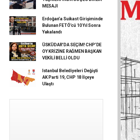
MESAJI
Erdoğan’a Suikast Girişiminde
Bulunan FETÖ’cü 10 Yıl Sonra
Yakalandı
ÜSKÜDAR’DA SEÇİM! CHP’DE
OY KRİZİNE RAĞMEN BAŞKAN
VEKİLİ BELLİ OLDU
Istanbul Belediyeleri Değişti
AK Parti 19, CHP 18 İlçeye
Ulaştı