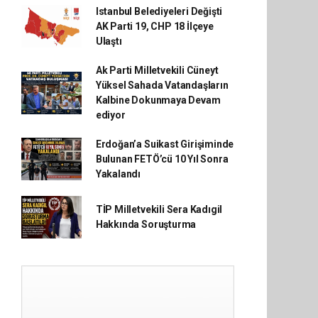
Istanbul Belediyeleri Değişti
AK Parti 19, CHP 18 İlçeye
Ulaştı
Ak Parti Milletvekili Cüneyt
Yüksel Sahada Vatandaşların
Kalbine Dokunmaya Devam
ediyor
Erdoğan’a Suikast Girişiminde
Bulunan FETÖ’cü 10 Yıl Sonra
Yakalandı
TİP Milletvekili Sera Kadıgil
Hakkında Soruşturma