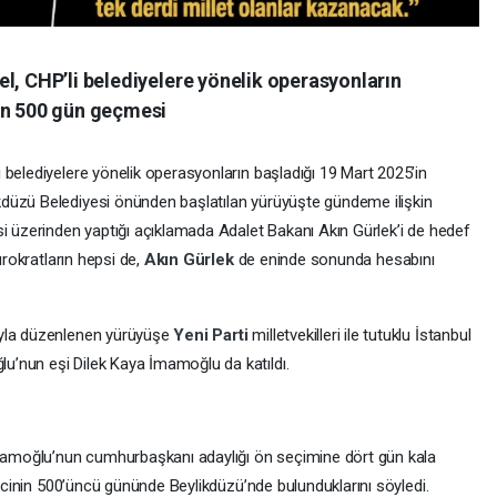
l, CHP’li belediyelere yönelik operasyonların
en 500 gün geçmesi
 belediyelere yönelik operasyonların başladığı 19 Mart 2025’in
düzü Belediyesi önünden başlatılan yürüyüşte gündeme ilişkin
si üzerinden yaptığı açıklamada Adalet Bakanı Akın Gürlek’i de hedef
ürokratların hepsi de,
Akın Gürlek
de eninde sonunda hesabını
ıyla düzenlenen yürüyüşe
Yeni Parti
milletvekilleri ile tutuklu İstanbul
’nun eşi Dilek Kaya İmamoğlu da katıldı.
amoğlu’nun cumhurbaşkanı adaylığı ön seçimine dört gün kala
recinin 500’üncü gününde Beylikdüzü’nde bulunduklarını söyledi.