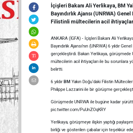
İçişleri Bakanı Ali Yerlikaya, BM Y
Bayındırlık Ajansı (UNRWA) Genel K
Filistinli mültecilerin acil ihtiyaçla
ANKARA (İGFA) - İçişleri Bakanı Ali Yerlikaya,
Bayındırlık Ajansı’nın (UNRWA) 6 yıldır Genel
gerçekleştirdi. Bakan Yerlikaya, görüşmede UNR
mültecilerin acil ihtiyaçları ile bu sorunlara
belirtti.
6 yıldır
BM
Yakın Doğu'daki Filistin Mültecil
Philippe Lazzarini ile bir görüşme gerçekleşti
Görüşmede UNRWA ile bugüne kadar yürüttüğümüz
pic.twitter.com/PuUnZOqKRY
Yerlikaya, görüşmeye ilişkin yaptığı paylaşım
birliği ve gösterilen çabalar için teşekkür ed