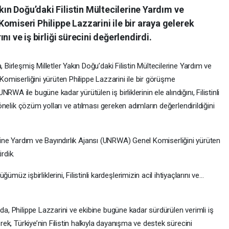
akın Doğu’daki Filistin Mültecilerine Yardım ve
omiseri Philippe Lazzarini ile bir araya gelerek
rını ve iş birliği sürecini değerlendirdi.
 Birleşmiş Milletler Yakın Doğu’daki Filistin Mültecilerine Yardım ve
 Komiserliğini yürüten Philippe Lazzarini ile bir görüşme
WA ile bugüne kadar yürütülen iş birliklerinin ele alındığını, Filistinli
 yönelik çözüm yolları ve atılması gereken adımların değerlendirildiğini
erine Yardım ve Bayındırlık Ajansı (UNRWA) Genel Komiserliğini yürüten
rdik.
 işbirliklerini, Filistinli kardeşlerimizin acil ihtiyaçlarını ve…
da, Philippe Lazzarini ve ekibine bugüne kadar sürdürülen verimli iş
erek, Türkiye’nin Filistin halkıyla dayanışma ve destek sürecini