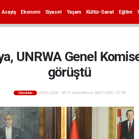
Asayiş
Ekonomi
Siyaset
Yaşam
Kültür-Sanat
Eğitim
ya, UNRWA Genel Komiseri
görüştü
08.01.2026 - 18:15, Güncelleme: 08.01.2026 - 22:49
Gündem