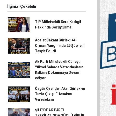
İlginizi Çekebilir
TİP Milletvekili Sera Kadıgil
Hakkında Soruşturma
Adalet Bakanı Gürlek: 44
Orman Yangınında 29 Şüpheli
Tespit Edildi
Ak Parti Milletvekili Cüneyt
Yüksel Sahada Vatandaşların
Kalbine Dokunmaya Devam
ediyor
Özgür Özel’den Akın Gürlek ve
Tuzla Çıkışı: “Hesabını
Vereceksin
ŞİLE’DE AK PARTİ
TEŞKİLATINDA GÜÇLÜ BİRLİK