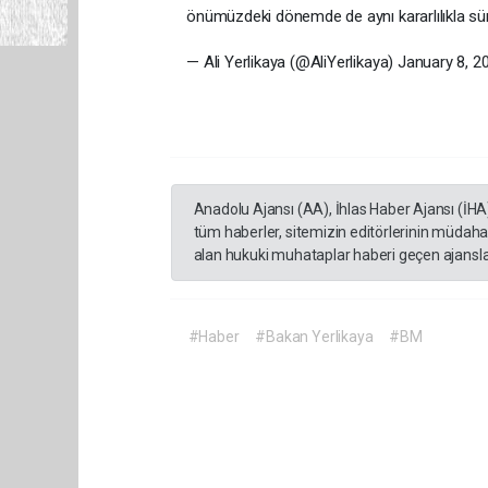
önümüzdeki dönemde de aynı kararlılıkla sürd
— Ali Yerlikaya (@AliYerlikaya) January 8, 2
Anadolu Ajansı (AA), İhlas Haber Ajansı (İHA
tüm haberler, sitemizin editörlerinin müdaha
alan hukuki muhataplar haberi geçen ajanslar
#Haber
#Bakan Yerlikaya
#BM