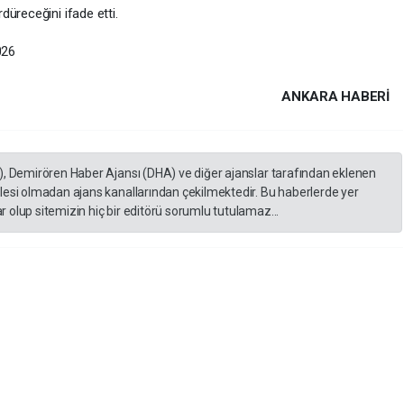
üreceğini ifade etti.
026
ANKARA HABERİ
), Demirören Haber Ajansı (DHA) ve diğer ajanslar tarafından eklenen
lesi olmadan ajans kanallarından çekilmektedir. Bu haberlerde yer
 olup sitemizin hiç bir editörü sorumlu tutulamaz...