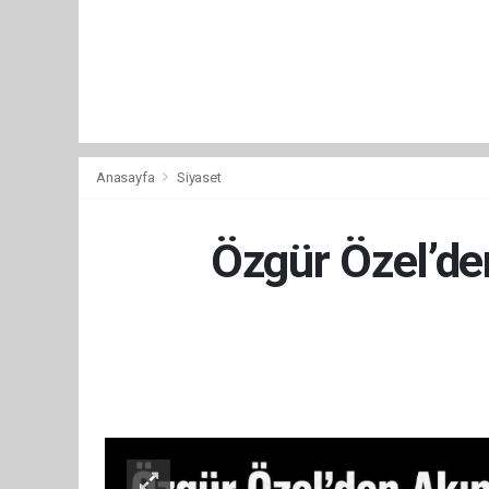
Anasayfa
Siyaset
Özgür Özel’den