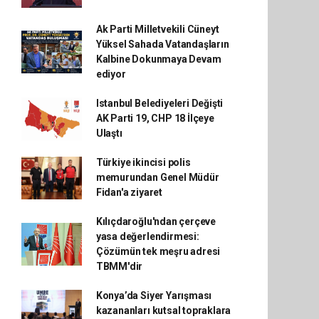
Ak Parti Milletvekili Cüneyt
Yüksel Sahada Vatandaşların
Kalbine Dokunmaya Devam
ediyor
Istanbul Belediyeleri Değişti
AK Parti 19, CHP 18 İlçeye
Ulaştı
Türkiye ikincisi polis
memurundan Genel Müdür
Fidan'a ziyaret
Kılıçdaroğlu'ndan çerçeve
yasa değerlendirmesi:
Çözümün tek meşru adresi
TBMM'dir
Konya’da Siyer Yarışması
kazananları kutsal topraklara