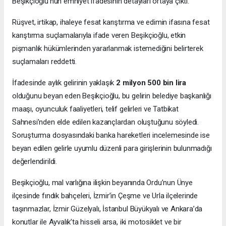
Beşikçioğlu’nun emniyet ifadesinin detayları ortaya çıktı.
Rüşvet, irtikap, ihaleye fesat karıştırma ve edimin ifasına fesat
karıştırma suçlamalarıyla ifade veren Beşikçioğlu, etkin
pişmanlık hükümlerinden yararlanmak istemediğini belirterek
suçlamaları reddetti.
İfadesinde aylık gelirinin yaklaşık
2 milyon 500 bin lira
olduğunu beyan eden Beşikçioğlu, bu gelirin belediye başkanlığı
maaşı, oyunculuk faaliyetleri, telif gelirleri ve Tatbikat
Sahnesi’nden elde edilen kazançlardan oluştuğunu söyledi.
Soruşturma dosyasındaki banka hareketleri incelemesinde ise
beyan edilen gelirle uyumlu düzenli para girişlerinin bulunmadığı
değerlendirildi.
Beşikçioğlu, mal varlığına ilişkin beyanında Ordu’nun Ünye
ilçesinde fındık bahçeleri, İzmir’in Çeşme ve Urla ilçelerinde
taşınmazlar, İzmir Güzelyalı, İstanbul Büyükyalı ve Ankara’da
konutlar ile Ayvalık’ta hisseli arsa, iki motosiklet ve bir