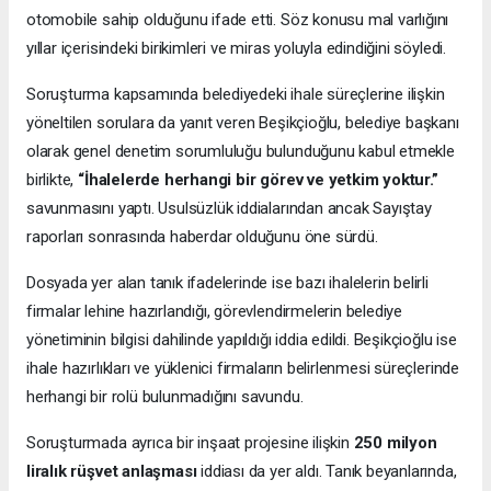
otomobile sahip olduğunu ifade etti. Söz konusu mal varlığını
yıllar içerisindeki birikimleri ve miras yoluyla edindiğini söyledi.
Soruşturma kapsamında belediyedeki ihale süreçlerine ilişkin
yöneltilen sorulara da yanıt veren Beşikçioğlu, belediye başkanı
olarak genel denetim sorumluluğu bulunduğunu kabul etmekle
birlikte,
“İhalelerde herhangi bir görev ve yetkim yoktur.”
savunmasını yaptı. Usulsüzlük iddialarından ancak Sayıştay
raporları sonrasında haberdar olduğunu öne sürdü.
Dosyada yer alan tanık ifadelerinde ise bazı ihalelerin belirli
firmalar lehine hazırlandığı, görevlendirmelerin belediye
yönetiminin bilgisi dahilinde yapıldığı iddia edildi. Beşikçioğlu ise
ihale hazırlıkları ve yüklenici firmaların belirlenmesi süreçlerinde
herhangi bir rolü bulunmadığını savundu.
Soruşturmada ayrıca bir inşaat projesine ilişkin
250 milyon
liralık rüşvet anlaşması
iddiası da yer aldı. Tanık beyanlarında,