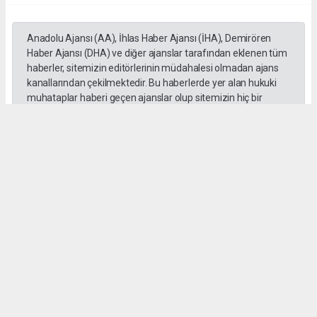
Anadolu Ajansı (AA), İhlas Haber Ajansı (İHA), Demirören
Haber Ajansı (DHA) ve diğer ajanslar tarafından eklenen tüm
haberler, sitemizin editörlerinin müdahalesi olmadan ajans
kanallarından çekilmektedir. Bu haberlerde yer alan hukuki
muhataplar haberi geçen ajanslar olup sitemizin hiç bir
editörü sorumlu tutulamaz...
#Erdal Beşikçioğlu
#ankara
#emniyet ifadesi
#Rüşvet
#Yolsuzluk
haber paketi
haber scripti
haber yazılımı
Tüm hakları saklı tutulmaktadır.Copyright 2026©
Haber Yazılımı:
Web Aksiyon ®