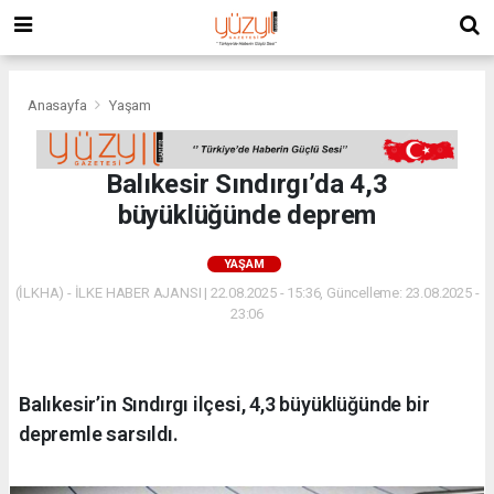
Anasayfa
Yaşam
Balıkesir Sındırgı’da 4,3
büyüklüğünde deprem
YAŞAM
(İLKHA) - İLKE HABER AJANSI | 22.08.2025 - 15:36, Güncelleme: 23.08.2025 -
23:06
Balıkesir’in Sındırgı ilçesi, 4,3 büyüklüğünde bir
depremle sarsıldı.