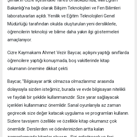
Şırnak'ın Cizre ilçesindeki Yafes Ortaokulu'nda, Milli Eğitim
Bakanlığı'na bağlı olarak Bilişim Teknolojileri ve Fen Bilimleri
laboratuvarları açıldı. Yenilik ve Eğitim Teknolojileri Genel
Müdürlüğü tarafından okulda oluşturulan yeni dersliklerle,
öğrencilerin teknoloji ve bilime daha yakın ilgi göstermeleri
amaçlanıyor.
Cizre Kaymakamı Ahmet Vezir Baycar, açılışını yaptığı sınıflarda
öğrencilere yaptığı konuşmada, boş vakitlerinde kitap
okumanın önemine dikkat çekti.
Baycar, "Bilgisayar artık olmazsa olmazlarımız arasında
dolayısıyla sizden isteğimiz, burada ve evde bilgisayarı nitelikli
ve faydalı bir şekilde kullanmanızdır. Size yarar sağlayacak
içerikleri kullanmanız önemlidir. Sanal oyunlarıyla az zaman
geçirecek size değer katacak uygulama ve programları kullanın.
Sizlere tavsiyem özellikle ve özellikle kitap okumanız çok
önemlidir. Derslerden ve ödevlerinizden artta kalan