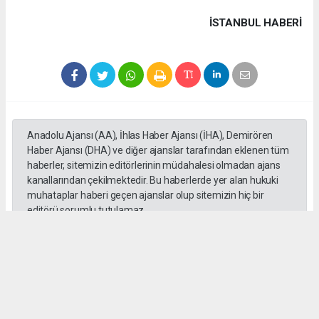
İSTANBUL HABERİ
Anadolu Ajansı (AA), İhlas Haber Ajansı (İHA), Demirören
Haber Ajansı (DHA) ve diğer ajanslar tarafından eklenen tüm
haberler, sitemizin editörlerinin müdahalesi olmadan ajans
kanallarından çekilmektedir. Bu haberlerde yer alan hukuki
muhataplar haberi geçen ajanslar olup sitemizin hiç bir
editörü sorumlu tutulamaz...
#Cüneyt Yüksel
#Ak Parti
#Milletvekili
#İstanbul
#Esnaf
#Ziyaretleri
#Vatandaşlar