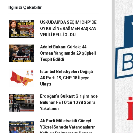
İlginizi Çekebilir
ÜSKÜDAR’DA SEÇİM! CHP’DE
OY KRİZİNE RAĞMEN BAŞKAN
VEKİLİ BELLİ OLDU
Adalet Bakanı Gürlek: 44
Orman Yangınında 29 Şüpheli
Tespit Edildi
Istanbul Belediyeleri Değişti
AK Parti 19, CHP 18 İlçeye
Ulaştı
Erdoğan’a Suikast Girişiminde
Bulunan FETÖ’cü 10 Yıl Sonra
Yakalandı
Ak Parti Milletvekili Cüneyt
Yüksel Sahada Vatandaşların