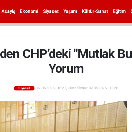
Asayiş
Ekonomi
Siyaset
Yaşam
Kültür-Sanat
Eğitim
’den CHP’deki "Mutlak Butl
Yorum
02.06.2026 - 16:21, Güncelleme: 02.06.2026 - 19:28
Siyaset