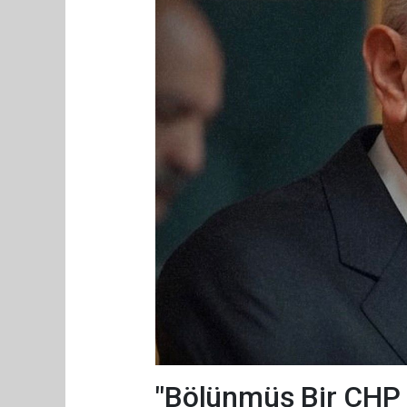
"Bölünmüş Bir CHP A