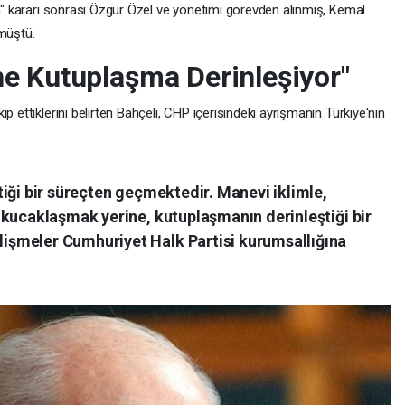
an" kararı sonrası Özgür Özel ve yönetimi görevden alınmış, Kemal
nmüştü.
e Kutuplaşma Derinleşiyor"
p ettiklerini belirten Bahçeli, CHP içerisindeki ayrışmanın Türkiye'nin
iği bir süreçten geçmektedir. Manevi iklimle,
 kucaklaşmak yerine, kutuplaşmanın derinleştiği bir
şmeler Cumhuriyet Halk Partisi kurumsallığına