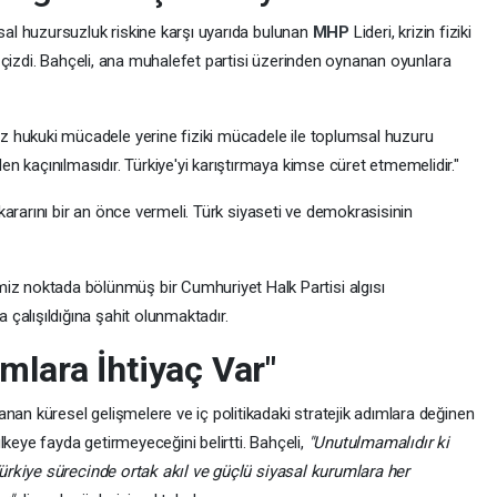
l huzursuzluk riskine karşı uyarıda bulunan
MHP
Lideri, krizin fiziki
 çizdi. Bahçeli, ana muhalefet partisi üzerinden oynanan oyunlara
z hukuki mücadele yerine fiziki mücadele ile toplumsal huzuru
n kaçınılmasıdır. Türkiye'yi karıştırmaya kimse cüret etmemelidir."
kararını bir an önce vermeli. Türk siyaseti ve demokrasisinin
miz noktada bölünmüş bir Cumhuriyet Halk Partisi algısı
çalışıldığına şahit olunmaktadır.
mlara İhtiyaç Var"
 küresel gelişmelere ve iç politikadaki stratejik adımlara değinen
lkeye fayda getirmeyeceğini belirtti. Bahçeli,
"Unutulmamalıdır ki
rkiye sürecinde ortak akıl ve güçlü siyasal kurumlara her