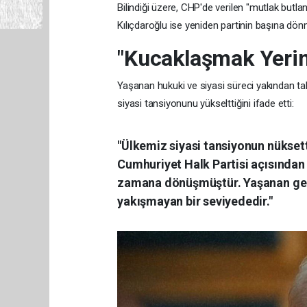
Bilindiği üzere, CHP'de verilen "mutlak butl
Kılıçdaroğlu ise yeniden partinin başına dö
"
Kucaklaşmak Yerin
Yaşanan hukuki ve siyasi süreci yakından taki
siyasi tansiyonunu yükselttiğini ifade etti:
"Ülkemiz siyasi tansiyonun nüksett
Cumhuriyet Halk Partisi açısından
zamana dönüşmüştür. Yaşanan geli
yakışmayan bir seviyededir."