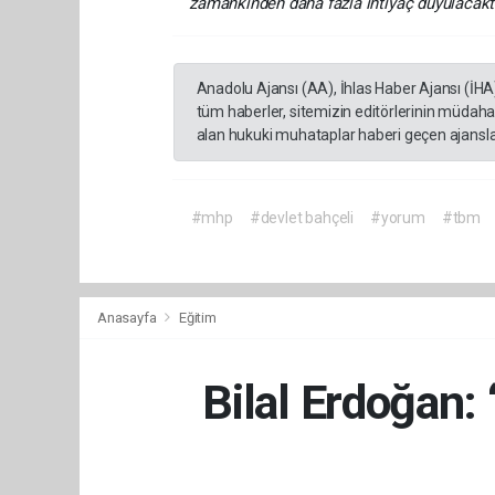
zamankinden daha fazla ihtiyaç duyulacaktı
Anadolu Ajansı (AA), İhlas Haber Ajansı (İHA
tüm haberler, sitemizin editörlerinin müdaha
alan hukuki muhataplar haberi geçen ajanslar
#mhp
#devlet bahçeli
#yorum
#tbm
Anasayfa
Eğitim
Bilal Erdoğan: 