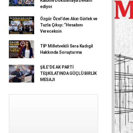
Kalbine Dokunmaya Devam
ediyor
Özgür Özel’den Akın Gürlek ve
Tuzla Çıkışı: “Hesabını
Vereceksin
TİP Milletvekili Sera Kadıgil
Hakkında Soruşturma
ŞİLE’DE AK PARTİ
TEŞKİLATINDA GÜÇLÜ BİRLİK
MESAJI