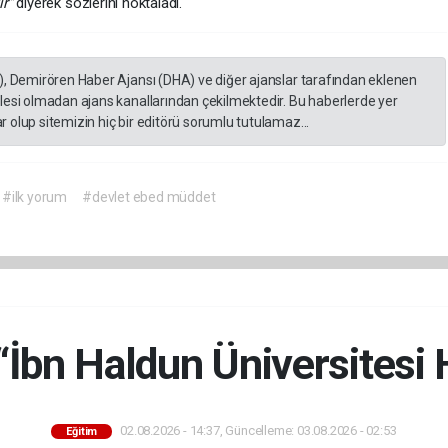
r"
diyerek sözlerini noktaladı.
), Demirören Haber Ajansı (DHA) ve diğer ajanslar tarafından eklenen
lesi olmadan ajans kanallarından çekilmektedir. Bu haberlerde yer
 olup sitemizin hiç bir editörü sorumlu tutulamaz...
#ilk yorum
#devlet ebed müddet
“İbn Haldun Üniversitesi 
02.08.2026 - 14:37, Güncelleme: 03.08.2026 - 02:53
Eğitim