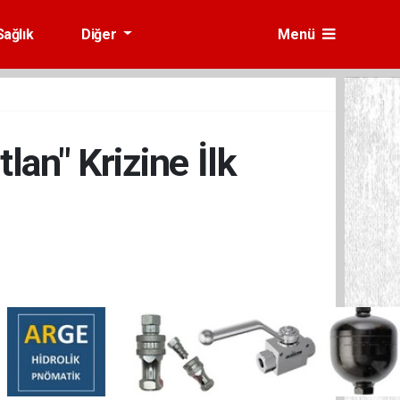
Sağlık
Diğer
Menü
an" Krizine İlk