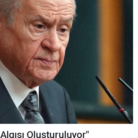
lgısı Oluşturuluyor"