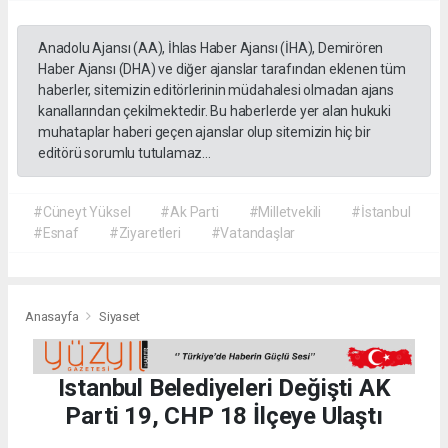
Anadolu Ajansı (AA), İhlas Haber Ajansı (İHA), Demirören
Haber Ajansı (DHA) ve diğer ajanslar tarafından eklenen tüm
haberler, sitemizin editörlerinin müdahalesi olmadan ajans
kanallarından çekilmektedir. Bu haberlerde yer alan hukuki
muhataplar haberi geçen ajanslar olup sitemizin hiç bir
editörü sorumlu tutulamaz...
#Cüneyt Yüksel
#Ak Parti
#Milletvekili
#İstanbul
#Esnaf
#Ziyaretleri
#Vatandaşlar
Anasayfa
Siyaset
Istanbul Belediyeleri Değişti AK
Parti 19, CHP 18 İlçeye Ulaştı