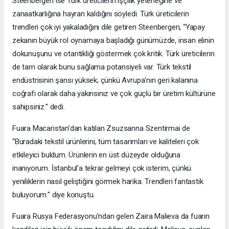
Steenbergen ise Türk üreticilerin işçilik yeteneğine ve
zanaatkarlığına hayran kaldığını söyledi. Türk üreticilerin
trendleri çok iyi yakaladığını dile getiren Steenbergen, “Yapay
zekanın büyük rol oynamaya başladığı günümüzde, insan elinin
dokunuşunu ve otantikliği göstermek çok kritik. Türk üreticilerin
de tam olarak bunu sağlama potansiyeli var. Türk tekstil
endüstrisinin şansı yüksek; çünkü Avrupa'nın geri kalanına
coğrafi olarak daha yakınsınız ve çok güçlü bir üretim kültürüne
sahipsiniz.” dedi.
Fuara Macaristan’dan katılan Zsuzsanna Szentirmai de
“Buradaki tekstil ürünlerini, tüm tasarımları ve kaliteleri çok
etkileyici buldum. Ürünlerin en üst düzeyde olduğuna
inanıyorum. İstanbul'a tekrar gelmeyi çok isterim, çünkü
yeniliklerin nasıl geliştiğini görmek harika. Trendleri fantastik
buluyorum.” diye konuştu.
Fuara Rusya Federasyonu’ndan gelen Zaira Malieva da fuarın