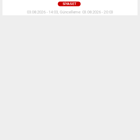
SIYASET
03.08.2026 - 14:03, Güncelleme: 03.08.2026 - 20:03
Türkiye’nin en büyük metropolü olan İstanbul’da
yerel siyasetin dengelerini etkileyen önemli
gelişmeler yaşanıyor.