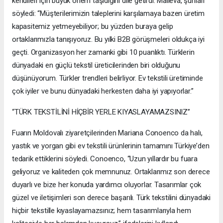
kendileri için büyük önem taşıdığını dile getirdi. Malieva, şunları
söyledi: “Müşterilerimizin taleplerini karşılamaya bazen üretim
kapasitemiz yetmeyebiliyor; bu yüzden buraya gelip
ortaklarımızla tanışıyoruz. Bu yılki B2B görüşmeleri oldukça iyi
geçti. Organizasyon her zamanki gibi 10 puanlıktı. Türklerin
dünyadaki en güçlü tekstil üreticilerinden biri olduğunu
düşünüyorum. Türkler trendleri belirliyor. Ev tekstili üretiminde
çok iyiler ve bunu dünyadaki herkesten daha iyi yapıyorlar.”
“TÜRK TEKSTİLİNİ HİÇBİR YERLE KIYASLAYAMAZSINIZ”
Fuarın Moldovalı ziyaretçilerinden Mariana Conoenco da halı,
yastık ve yorgan gibi ev tekstili ürünlerinin tamamını Türkiye’den
tedarik ettiklerini söyledi. Conoenco, “Uzun yıllardır bu fuara
geliyoruz ve kaliteden çok memnunuz. Ortaklarımız son derece
duyarlı ve bize her konuda yardımcı oluyorlar. Tasarımlar çok
güzel ve iletişimleri son derece başarılı. Türk tekstilini dünyadaki
hiçbir tekstille kıyaslayamazsınız; hem tasarımlarıyla hem