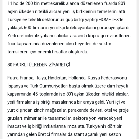
11 holde 200 bin metrekarelik alanda düzenlenen fuarda 80’i
aşkın ülkeden nitelikli alıcılar yeni iş birliklerinin temellerini attı.
Türkiye ev tekstili sektörünün güç birliği yaptığı HOMETEX’te
yaklaşık 600 firmanın yenilikçi koleksiyonlarını görücüye çıkardı.
Yerli üreticiler ile yabancı alıcılar arasında köprü görevi üstlenen
fuar kapsamında düzenlenen alım heyetleri de sektör
temsilcileri için önemli fırsatlar oluşturdu.
80 FARKLI ÜLKEDEN ZİYARETÇİ
Fuara Fransa, İtalya, Hindistan, Hollanda, Rusya Federasyonu,
İspanya ve Türk Cumhuriyetleri başta olmak üzere alım heyeti
kapsamında 45, toplamda ise 80’i aşkın ülkeden nitelikli alıcılar,
yerli firmalarla iş birliği masalarında bir araya geldi. Yurt içi ve
yurt dışından zincir mağazalar, perakende devleri, otel ve proje
grupları, mimarlar ile tasarımcılar, sektöre yön verecek yeni
ihracat ve iş birliği imkanlarına imza attı. Türkiye’nin dört bir
yanından gelen üretici firmalar da stant açarak yeni sezon