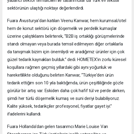
yabancı sektör temsilcileri ile tasarımcılar da Türk ev tekstili
sektörünün ulaştığı noktayı değerlendirdi.
Fuara Avusturya’dan katılan Veenu Kanwar, hem kurumsal/otel
hem de konut sektörü için döşemelik ve perdelik kumaşlar
üzerine çalıştıklarını belirterek, “B2B iş ortaklığı görüşmelerinde
standı olmayan veya burada temsil edilmeyen diğer ortaklarla
da tanışmak bizim için önemliydi ve aradığımız ürünler için çok
güzel tedarik kaynakları bulduk.” dedi. HOMETEX'in zorlu küresel
koşullara rağmen geçmiş yıllardaki gibi aynı yoğunluk ve
hareketlilikte olduğunu belirten Kanwar, “Türkiye'den ürün
tedarik ettiğim son 10 yıla baktığımda, ürün çeşitliliğinde gözle
görülür bir artış var. Eskiden daha çok hafif tül ve perde alırken,
şimdi her türlü döşemelik kumaş ve suni deriyi bulabiliyoruz.
Kalite yüksek, tedarikçiler profesyonel, fiyatlar gayet iyi.”
ifadelerini kullandı.
Fuara Hollanda’dan gelen tasarımcı Marie Louise Van