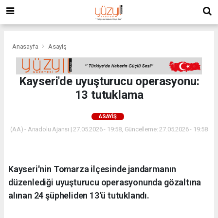
Anasayfa
Asayiş
Kayseri'de uyuşturucu operasyonu:
13 tutuklama
ASAYIŞ
(AA) - Anadolu Ajansı | 27.05.2026 - 19:58, Güncelleme: 27.05.2026 - 19:58
Kayseri'nin Tomarza ilçesinde jandarmanın
düzenlediği uyuşturucu operasyonunda gözaltına
alınan 24 şüpheliden 13'ü tutuklandı.