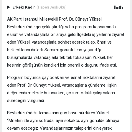
Erkek
|
Kadın
(Haberi Sesli Oku)
AK Parti İstanbul Milletvekili Prof. Dr. Cüneyt Yüksel,
Beylikdüzü’nde gerçekleştirdiği saha programı kapsamında
esnaf ve vatandaşlarla bir araya geldi.İlçedeki iş yerlerini ziyaret
eden Yüksel, vatandaşlarla sohbet ederek talep, öneri ve
beklentilerini dinledi. Samimi görüntülerin yaşandığı
buluşmalarda vatandaşlarla tek tek tokalaşan Yüksel, her
kesimin görüşünün kendileri için önemli olduğunu ifade etti.
Program boyunca çay ocakları ve esnaf noktalarını ziyaret
eden Prof. Dr. Cüneyt Yüksel, vatandaşlarla gündeme ilişkin
değerlendirmelerde bulunurken, çözüm odaklı çalışmaların
süreceğini vurguladı.
Beylikdüzü’ndeki temaslarını gün boyu sürdüren Yüksel,
“Milletimizle aynı sofrada, aynı sokakta, aynı gönülde olmaya
devam edeceğiz. Vatandaşlarımızın taleplerini dinleyerek