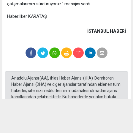
çalışmalarımızı sürdürüyoruz.” mesajını verdi.
Haber:İlker KARATAŞ
İSTANBUL HABERİ
Anadolu Ajansı (AA), İhlas Haber Ajansı (İHA), Demirören
Haber Ajansı (DHA) ve diğer ajanslar tarafından eklenen tüm
haberler, sitemizin editörlerinin müdahalesi olmadan ajans
kanallarından çekilmektedir. Bu haberlerde yer alan hukuki
muhataplar haberi geçen ajanslar olup sitemizin hiç bir
editörü sorumlu tutulamaz...
#Cüneyt Yüksel
#Ak Parti
#Milletvekili
#İstanbul
#Esnaf
#Ziyaretleri
#Vatandaşlar