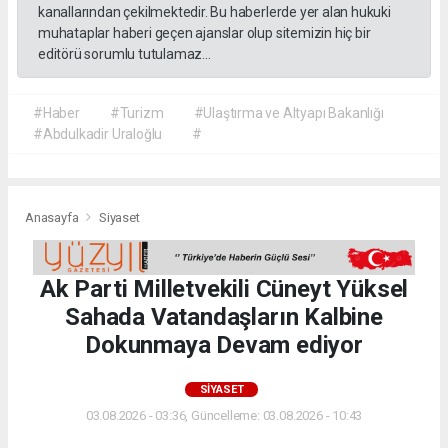
kanallarından çekilmektedir. Bu haberlerde yer alan hukuki
muhataplar haberi geçen ajanslar olup sitemizin hiç bir
editörü sorumlu tutulamaz...
#Haber
#Turizm
#Ulaştırma ve Altyapı Bakanlığı
#Abdulkadir Uraloğlu
#
Anasayfa
Siyaset
Ak Parti Milletvekili Cüneyt Yüksel
Sahada Vatandaşların Kalbine
Dokunmaya Devam ediyor
SIYASET
03.08.2026 - 03:36, Güncelleme: 03.08.2026 - 10:43