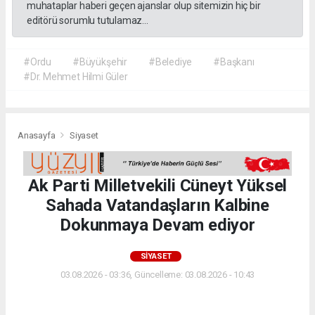
muhataplar haberi geçen ajanslar olup sitemizin hiç bir
editörü sorumlu tutulamaz...
#Ordu
#Büyükşehir
#Belediye
#Başkanı
#Dr. Mehmet Hilmi Güler
Anasayfa
Siyaset
Ak Parti Milletvekili Cüneyt Yüksel
Sahada Vatandaşların Kalbine
Dokunmaya Devam ediyor
SIYASET
03.08.2026 - 03:36, Güncelleme: 03.08.2026 - 10:43