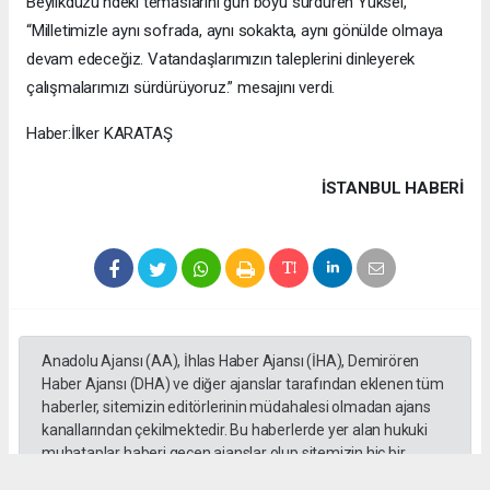
Beylikdüzü’ndeki temaslarını gün boyu sürdüren Yüksel,
“Milletimizle aynı sofrada, aynı sokakta, aynı gönülde olmaya
devam edeceğiz. Vatandaşlarımızın taleplerini dinleyerek
çalışmalarımızı sürdürüyoruz.” mesajını verdi.
Haber:İlker KARATAŞ
İSTANBUL HABERİ
Anadolu Ajansı (AA), İhlas Haber Ajansı (İHA), Demirören
Haber Ajansı (DHA) ve diğer ajanslar tarafından eklenen tüm
haberler, sitemizin editörlerinin müdahalesi olmadan ajans
kanallarından çekilmektedir. Bu haberlerde yer alan hukuki
muhataplar haberi geçen ajanslar olup sitemizin hiç bir
editörü sorumlu tutulamaz...