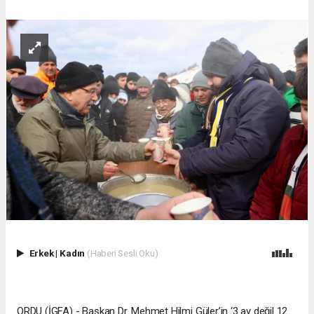
Erkek
|
Kadın
(Haberi Sesli Oku)
ORDU (İGFA) - Başkan Dr. Mehmet Hilmi Güler’in ‘3 ay değil 12