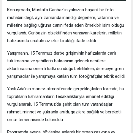
Konuşmada, Mustafa Canbaz’ın yalnızca başarılı bir foto
muhabiri değil, aynı zamanda inandığı değerlere, vatanına ve
milletine bağlılığı uğruna canını feda eden örnek bir isim olduğu
vurgulandı. Canbaz’ın objektifinden yansıyan karelerin, milletin
hafızasında unutulmaz izler bıraktığı ifade edildi.
Yarışmanın, 15 Temmuz darbe girişiminin hafızalarda canlı
tutulmasına ve şehitlerin hatırasının gelecek nesillere
aktarılmasına önemli katkı sunduğu belirtilirken, dereceye giren
yarışmacılar ile yarışmaya katılan tüm fotoğrafçılar tebrik edildi.
Yaslı Ada’nın manevi atmosferinde gerçekleştirilen törende, bu
toprakların kahramanların fedakârlıklarıyla emanet edildiği
vurgulanarak, 15 Temmuz’da şehit olan tüm vatandaşlar
rahmet, minnet ve şükranla anıldı; gazilere sağlıklı ve bereketli
ömür temennisinde bulunuldu.
Programda ayrıca, böylesine anlamlı bir organizasyona ev