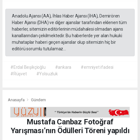
Anadolu Ajansı (AA), İhlas Haber Ajansı (İHA), Demirören
Haber Ajansı (DHA) ve diğer ajanslar tarafından eklenen tüm
haberler, sitemizin editörlerinin müdahalesi olmadan ajans
kanallarından çekilmektedir. Bu haberlerde yer alan hukuki
muhataplar haberi geçen ajanslar olup sitemizin hiç bir
editörü sorumlu tutulamaz...
#Erdal Beşikçioğlu
#ankara
#emniyet ifadesi
#Rüşvet
#Yolsuzluk
Anasayfa
Gündem
Mustafa Canbaz Fotoğraf
Yarışması’nın Ödülleri Töreni yapıldı