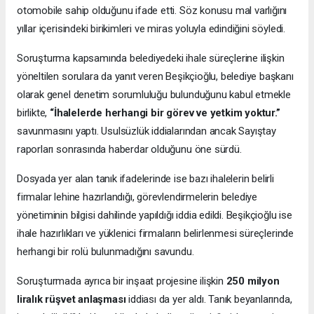
otomobile sahip olduğunu ifade etti. Söz konusu mal varlığını
yıllar içerisindeki birikimleri ve miras yoluyla edindiğini söyledi.
Soruşturma kapsamında belediyedeki ihale süreçlerine ilişkin
yöneltilen sorulara da yanıt veren Beşikçioğlu, belediye başkanı
olarak genel denetim sorumluluğu bulunduğunu kabul etmekle
birlikte,
“İhalelerde herhangi bir görev ve yetkim yoktur.”
savunmasını yaptı. Usulsüzlük iddialarından ancak Sayıştay
raporları sonrasında haberdar olduğunu öne sürdü.
Dosyada yer alan tanık ifadelerinde ise bazı ihalelerin belirli
firmalar lehine hazırlandığı, görevlendirmelerin belediye
yönetiminin bilgisi dahilinde yapıldığı iddia edildi. Beşikçioğlu ise
ihale hazırlıkları ve yüklenici firmaların belirlenmesi süreçlerinde
herhangi bir rolü bulunmadığını savundu.
Soruşturmada ayrıca bir inşaat projesine ilişkin
250 milyon
liralık rüşvet anlaşması
iddiası da yer aldı. Tanık beyanlarında,