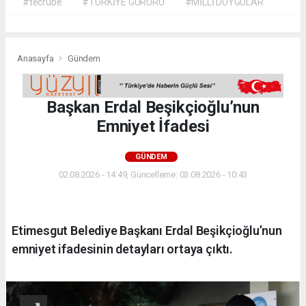
#tecrübe
#TÜRKİYE GURURU
#MİLLİ DUYGULAR
Anasayfa
Gündem
Başkan Erdal Beşikçioğlu’nun
Emniyet İfadesi
GÜNDEM
02.08.2026 - 14:49, Güncelleme: 03.08.2026 - 10:43
Etimesgut Belediye Başkanı Erdal Beşikçioğlu’nun
emniyet ifadesinin detayları ortaya çıktı.