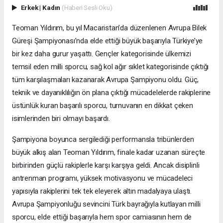
Erkek
|
Kadın
(Haberi Sesli Oku)
Teoman Yıldırım, bu yıl Macaristan’da düzenlenen Avrupa Bilek
Güreşi Şampiyonası’nda elde ettiği büyük başarıyla Türkiye’ye
bir kez daha gurur yaşattı. Gençler kategorisinde ülkemizi
temsil eden milli sporcu, sağ kol ağır sıklet kategorisinde çıktığı
tüm karşılaşmaları kazanarak Avrupa Şampiyonu oldu. Güç,
teknik ve dayanıklılığın ön plana çıktığı mücadelelerde rakiplerine
üstünlük kuran başarılı sporcu, turnuvanın en dikkat çeken
isimlerinden biri olmayı başardı.
Şampiyona boyunca sergilediği performansla tribünlerden
büyük alkış alan Teoman Yıldırım, finale kadar uzanan süreçte
birbirinden güçlü rakiplerle karşı karşıya geldi. Ancak disiplinli
antrenman programı, yüksek motivasyonu ve mücadeleci
yapısıyla rakiplerini tek tek eleyerek altın madalyaya ulaştı.
Avrupa Şampiyonluğu sevincini Türk bayrağıyla kutlayan milli
sporcu, elde ettiği başarıyla hem spor camiasının hem de