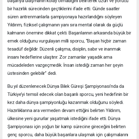
başarıya ulaşmanın kolay olmadığını belirterek uzun ve yorucu
bir hazırlık sürecinden geçtiklerini ifade etti. Günde saatler
süren antrenmanlarla şampiyonaya hazırlandığını söyleyen
Yıldırım, fiziksel çalışmanın yanı sıra mental olarak da güçlü
kalmanın önemine dikkat çekti. Başarılarının arkasında büyük bir
emek olduğunu vurgulayan milli sporcu, “Başarı hiçbir zaman
tesadüf değildir. Düzenli çalışma, disiplin, sabır ve inanmak
insanı hedeflerine ulaştırır. Zor zamanlar yaşadık ama
mücadeleden vazgeçmedik. İnsan istediği zaman her şeyin
üstesinden gelebilir” dedi.
Bu yıl düzenlenecek Dünya Bilek Güreşi Şampiyonası’nda da
Türkiye’yi temsil edecek olan başarılı sporcu, yeni hedefinin bir
kez daha dünya şampiyonluğu kazanmak olduğunu söyledi.
Hazırlıklarına ara vermeden devam ettiğini belirten Yıldırım,
ülkesine yeni gururlar yaşatmak istediğini ifade etti. Dünya
Şampiyonası için yoğun bir kamp sürecine gireceğini belirten
genç sporcu, daha büyük başarılara ulaşmak için çalışmalarını