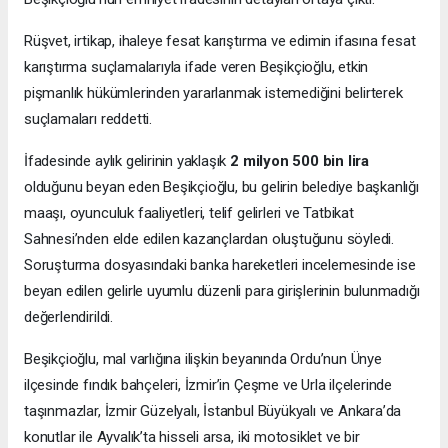
Rüşvet, irtikap, ihaleye fesat karıştırma ve edimin ifasına fesat
karıştırma suçlamalarıyla ifade veren Beşikçioğlu, etkin
pişmanlık hükümlerinden yararlanmak istemediğini belirterek
suçlamaları reddetti.
İfadesinde aylık gelirinin yaklaşık
2 milyon 500 bin lira
olduğunu beyan eden Beşikçioğlu, bu gelirin belediye başkanlığı
maaşı, oyunculuk faaliyetleri, telif gelirleri ve Tatbikat
Sahnesi’nden elde edilen kazançlardan oluştuğunu söyledi.
Soruşturma dosyasındaki banka hareketleri incelemesinde ise
beyan edilen gelirle uyumlu düzenli para girişlerinin bulunmadığı
değerlendirildi.
Beşikçioğlu, mal varlığına ilişkin beyanında Ordu’nun Ünye
ilçesinde fındık bahçeleri, İzmir’in Çeşme ve Urla ilçelerinde
taşınmazlar, İzmir Güzelyalı, İstanbul Büyükyalı ve Ankara’da
konutlar ile Ayvalık’ta hisseli arsa, iki motosiklet ve bir