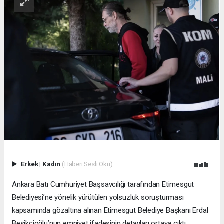
Erkek
|
Kadın
(Haberi Sesli Oku)
Ankara Batı Cumhuriyet Başsavcılığı tarafından Etimesgut
Belediyesi’ne yönelik yürütülen yolsuzluk soruşturması
kapsamında gözaltına alınan Etimesgut Belediye Başkanı Erdal
Beşikçioğlu’nun emniyet ifadesinin detayları ortaya çıktı.