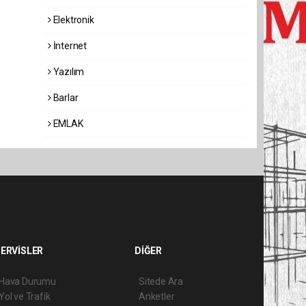
Elektronik
İnternet
Yazılım
Barlar
EMLAK
ERVİSLER
DİĞER
Hava Durumu
Sitede Ara
Yol ve Trafik
Anketler