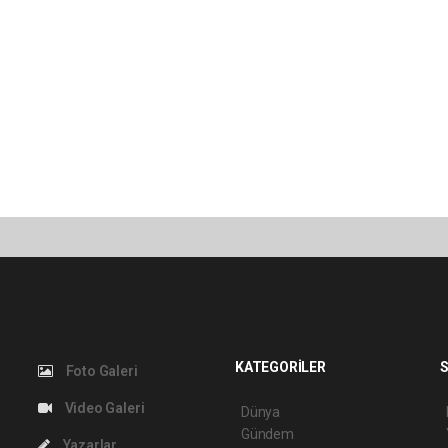
KATEGORİLER
S
Foto Galeri
Video Galeri
Dünya
Gündem
Yazarlar