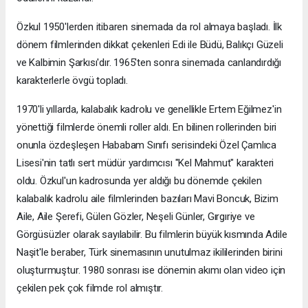
Özkul 1950'lerden itibaren sinemada da rol almaya başladı. İlk
dönem filmlerinden dikkat çekenleri Edi ile Büdü, Balıkçı Güzeli
ve Kalbimin Şarkısı'dır. 1965'ten sonra sinemada canlandırdığı
karakterlerle övgü topladı.
1970'li yıllarda, kalabalık kadrolu ve genellikle Ertem Eğilmez'in
yönettiği filmlerde önemli roller aldı. En bilinen rollerinden biri
onunla özdeşleşen Hababam Sınıfı serisindeki Özel Çamlıca
Lisesi'nin tatlı sert müdür yardımcısı "Kel Mahmut" karakteri
oldu. Özkul'un kadrosunda yer aldığı bu dönemde çekilen
kalabalık kadrolu aile filmlerinden bazıları Mavi Boncuk, Bizim
Aile, Aile Şerefi, Gülen Gözler, Neşeli Günler, Gırgıriye ve
Görgüsüzler olarak sayılabilir. Bu filmlerin büyük kısmında Adile
Naşit'le beraber, Türk sinemasının unutulmaz ikililerinden birini
oluşturmuştur. 1980 sonrası ise dönemin akımı olan video için
çekilen pek çok filmde rol almıştır.