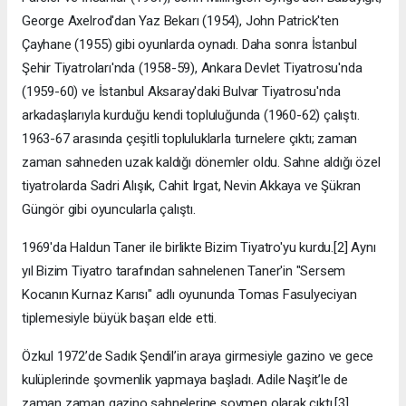
George Axelrod'dan Yaz Bekarı (1954), John Patrick'ten
Çayhane (1955) gibi oyunlarda oynadı. Daha sonra İstanbul
Şehir Tiyatroları'nda (1958-59), Ankara Devlet Tiyatrosu'nda
(1959-60) ve İstanbul Aksaray'daki Bulvar Tiyatrosu'nda
arkadaşlarıyla kurduğu kendi topluluğunda (1960-62) çalıştı.
1963-67 arasında çeşitli topluluklarla turnelere çıktı; zaman
zaman sahneden uzak kaldığı dönemler oldu. Sahne aldığı özel
tiyatrolarda Sadri Alışık, Cahit Irgat, Nevin Akkaya ve Şükran
Güngör gibi oyuncularla çalıştı.
1969'da Haldun Taner ile birlikte Bizim Tiyatro'yu kurdu.[2] Aynı
yıl Bizim Tiyatro tarafından sahnelenen Taner'in "Sersem
Kocanın Kurnaz Karısı" adlı oyununda Tomas Fasulyeciyan
tiplemesiyle büyük başarı elde etti.
Özkul 1972’de Sadık Şendil’in araya girmesiyle gazino ve gece
kulüplerinde şovmenlik yapmaya başladı. Adile Naşit’le de
zaman zaman gazino sahnelerine şovmen olarak çıktı.[3]