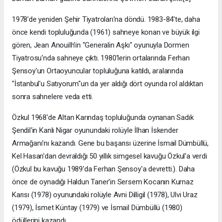
1978'de yeniden Şehir Tiyatroları'na döndü. 1983-84'te, daha
önce kendi topluluğunda (1961) sahneye konan ve büyük ilgi
gören, Jean Anouilh'in "Generalin Aşkı" oyunuyla Dormen
Tiyatrosu'nda sahneye çıktı. 1980'lerin ortalarında Ferhan
Şensoy'un Ortaoyuncular topluluğuna katıldı, aralarında
"İstanbul'u Satıyorum"un da yer aldığı dört oyunda rol aldıktan
sonra sahnelere veda etti.
Özkul 1968'de Altan Karındaş topluluğunda oynanan Sadık
Şendil'in Kanlı Nigar oyunundaki rolüyle İlhan İskender
Armağanı'nı kazandı. Gene bu başarısı üzerine İsmail Dümbüllü,
Kel Hasan'dan devraldığı 50 yıllık simgesel kavuğu Özkul'a verdi
(Özkul bu kavuğu 1989'da Ferhan Şensoy'a devretti.). Daha
önce de oynadığı Haldun Taner'in Sersem Kocanın Kurnaz
Karısı (1978) oyunundaki rolüyle Avni Dilligil (1978), Ulvi Uraz
(1979), İsmet Küntay (1979) ve İsmail Dümbüllü (1980)
ödüllerini kazandı.