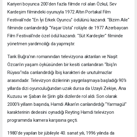
Kariyeri boyunca 200'den fazla filmde rol alan Özkul, Sev
Kardeşim filmindeki oyunuyla 1972 Altın Portakal Film
Festivali'nde "En İyi Erkek Oyuncu" ödülünü kazandı. "Bizim Aile"
filminde canlandırdığı "Yaşar Usta" rolüyle de 1977 Azerbaycan
Film Festivali'nde özel ödül kazandı. "Süt Kardeşler" filminde
yönetmen yardımcılığı da yapmıştır.
Tarık Buğra'nın romanından televizyona aktarılan ve Naşit
Özcan'ın yaşam öyküsünden bir kesiti canlandıran "İbiş'in
Rüyası"nda canlandırdığı İbiş karakteri de unutulmazlar
arasındadır. Televizyon dizilerinin yaygınlaşmaya başladığı 90'lı
yıllarda dizi oyunculuğundan uzak dursa da Uzaylı Zekiye, Ana
Kuzusu ve Şaban ile Şirin gibi dizilerde rol aldı. Son olarak
2000'li yılların başında, Hamdi Alkan'ın canlandırdığı "Yarmagül"
karakterinin dedesini oynadığı Reyting Hamdi televizyon
programında kamera karşısına geçti.
1980'de yapılan bir jübileyle 40. sanat yılı, 1996 yılında da