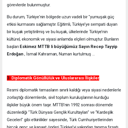
görevlerde bulunmuştur.
Bu durum, Türkiye'nin bölgede uzun vadeli bir "yumuşak güç
etkisi kurmasını sağlamıştır. Eğitimli, Türkiye’ye sempati duyan
bir kuşak yetiştirilmiş ve bu kuşak, ülkelerinde Türkiye’nin
kültürel, ekonomik ve siyasi anlamda elçileri olmuştur. Bunların
başları
Eskimez MTTB li büyüğümüz Sayın Recep Tayyip
Erdoğan
, İsmail Kahraman, Numan kurtulmuş …
3.
Diplomatik Gönüllülük ve Uluslararası İlişkiler
Resmi diplomatik temasların sınırlı kaldığı veya siyasi nedenlerle
zorlaştığı dönemlerde, sivil toplum kuruluşlarının kurduğu
ilişkiler büyük önem taşır. MTTB’nin 1992 sonrası dönemde
düzenlediği "Türk Dünyası Gençlik Kurultayları" ve “Kardeşlik
Geceleri” gibi etkinlikler sayesinde, Türk Cumhuriyetlerinden
birçok genç ve kanaat önderi Türkiye’yi yakından tanıma fırsatı