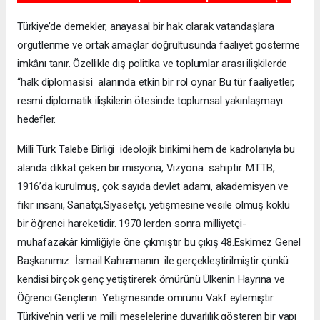
Türkiye’de dernekler, anayasal bir hak olarak vatandaşlara
örgütlenme ve ortak amaçlar doğrultusunda faaliyet gösterme
imkânı tanır. Özellikle dış politika ve toplumlar arası ilişkilerde
“halk diplomasisi alanında etkin bir rol oynar Bu tür faaliyetler,
resmi diplomatik ilişkilerin ötesinde toplumsal yakınlaşmayı
hedefler.
Millî Türk Talebe Birliği ideolojik birikimi hem de kadrolarıyla bu
alanda dikkat çeken bir misyona, Vizyona sahiptir. MTTB,
1916’da kurulmuş, çok sayıda devlet adamı, akademisyen ve
fikir insanı, Sanatçı,Siyasetçi, yetişmesine vesile olmuş köklü
bir öğrenci hareketidir. 1970 lerden sonra milliyetçi-
muhafazakâr kimliğiyle öne çıkmıştır bu çıkış 48.Eskimez Genel
Başkanımız İsmail Kahramanın ile gerçekleştirilmiştir çünkü
kendisi birçok genç yetiştirerek ömürünü Ülkenin Hayrına ve
Öğrenci Gençlerin Yetişmesinde ömrünü Vakf eylemiştir.
Türkiye’nin yerli ve milli meselelerine duyarlılık gösteren bir yapı