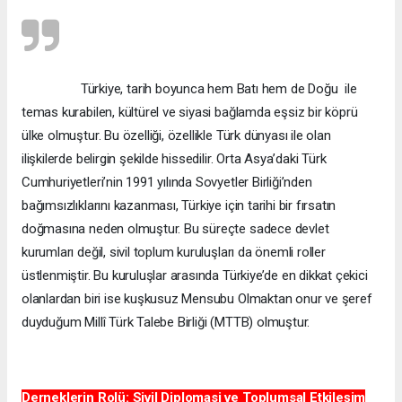
Türkiye, tarih boyunca hem Batı hem de Doğu ile
temas kurabilen, kültürel ve siyasi bağlamda eşsiz bir köprü
ülke olmuştur. Bu özelliği, özellikle Türk dünyası ile olan
ilişkilerde belirgin şekilde hissedilir. Orta Asya’daki Türk
Cumhuriyetleri’nin 1991 yılında Sovyetler Birliği’nden
bağımsızlıklarını kazanması, Türkiye için tarihi bir fırsatın
doğmasına neden olmuştur. Bu süreçte sadece devlet
kurumları değil, sivil toplum kuruluşları da önemli roller
üstlenmiştir. Bu kuruluşlar arasında Türkiye’de en dikkat çekici
olanlardan biri ise kuşkusuz Mensubu Olmaktan onur ve şeref
duyduğum Millî Türk Talebe Birliği (MTTB) olmuştur.
Derneklerin Rolü: Sivil Diplomasi ve Toplumsal Etkileşim