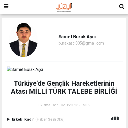
Samet Burak Aşcı
burakasci005@gmail.com
Türkiye’de Gençlik Hareketlerinin
Atası MİLLİ TÜRK TALEBE BİRLİĞİ
Ekleme Tarihi: 02.06.2026 - 15:35
Erkek
|
Kadın
(Haberi Sesli Oku)