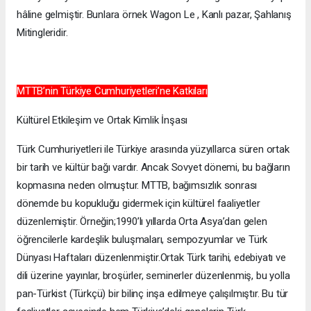
hâline gelmiştir. Bunlara örnek Wagon Le , Kanlı pazar, Şahlanış
Mitingleridir.
MTTB’nin Türkiye Cumhuriyetleri’ne Katkıları
Kültürel Etkileşim ve Ortak Kimlik İnşası
Türk Cumhuriyetleri ile Türkiye arasında yüzyıllarca süren ortak
bir tarih ve kültür bağı vardır. Ancak Sovyet dönemi, bu bağların
kopmasına neden olmuştur. MTTB, bağımsızlık sonrası
dönemde bu kopukluğu gidermek için kültürel faaliyetler
düzenlemiştir. Örneğin;1990’lı yıllarda Orta Asya’dan gelen
öğrencilerle kardeşlik buluşmaları, sempozyumlar ve Türk
Dünyası Haftaları düzenlenmiştir.Ortak Türk tarihi, edebiyatı ve
dili üzerine yayınlar, broşürler, seminerler düzenlenmiş, bu yolla
pan-Türkist (Türkçü) bir bilinç inşa edilmeye çalışılmıştır. Bu tür