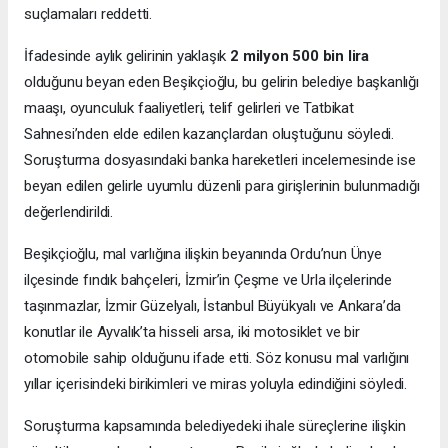
suçlamaları reddetti.
İfadesinde aylık gelirinin yaklaşık
2 milyon 500 bin lira
olduğunu beyan eden Beşikçioğlu, bu gelirin belediye başkanlığı
maaşı, oyunculuk faaliyetleri, telif gelirleri ve Tatbikat
Sahnesi’nden elde edilen kazançlardan oluştuğunu söyledi.
Soruşturma dosyasındaki banka hareketleri incelemesinde ise
beyan edilen gelirle uyumlu düzenli para girişlerinin bulunmadığı
değerlendirildi.
Beşikçioğlu, mal varlığına ilişkin beyanında Ordu’nun Ünye
ilçesinde fındık bahçeleri, İzmir’in Çeşme ve Urla ilçelerinde
taşınmazlar, İzmir Güzelyalı, İstanbul Büyükyalı ve Ankara’da
konutlar ile Ayvalık’ta hisseli arsa, iki motosiklet ve bir
otomobile sahip olduğunu ifade etti. Söz konusu mal varlığını
yıllar içerisindeki birikimleri ve miras yoluyla edindiğini söyledi.
Soruşturma kapsamında belediyedeki ihale süreçlerine ilişkin