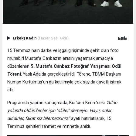
Erkek
|
Kadın
(Haberi Sesli Oku)
15 Temmuz hain darbe ve işgal girişiminde şehit olan foto
muhabiri Mustafa Canbaz’ın anısını yaşatmak amacıyla
düzenlenen
5. Mustafa Canbaz Fotoğraf Yarışması Ödül
Töreni
, Yaslı Ada’da gerçekleştirildi. Törene, TBMM Başkanı
Numan Kurtulmuş’un da katılımıyla çok sayıda davetli iştirak
etti.
Programda yapılan konuşmada, Kur’an-ı Kerim’deki
“Allah
yolunda öldürülenler için ‘ölüler’ demeyin. Hayır, onlar
diridirler, fakat siz bilemezsiniz.”
ayeti hatırlatılarak, 15
Temmuz şehitleri rahmet ve minnetle anıldı.