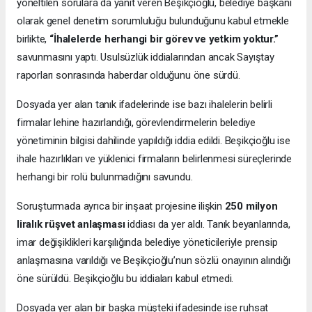
yöneltilen sorulara da yanıt veren Beşikçioğlu, belediye başkanı
olarak genel denetim sorumluluğu bulunduğunu kabul etmekle
birlikte,
“İhalelerde herhangi bir görev ve yetkim yoktur.”
savunmasını yaptı. Usulsüzlük iddialarından ancak Sayıştay
raporları sonrasında haberdar olduğunu öne sürdü.
Dosyada yer alan tanık ifadelerinde ise bazı ihalelerin belirli
firmalar lehine hazırlandığı, görevlendirmelerin belediye
yönetiminin bilgisi dahilinde yapıldığı iddia edildi. Beşikçioğlu ise
ihale hazırlıkları ve yüklenici firmaların belirlenmesi süreçlerinde
herhangi bir rolü bulunmadığını savundu.
Soruşturmada ayrıca bir inşaat projesine ilişkin
250 milyon
liralık rüşvet anlaşması
iddiası da yer aldı. Tanık beyanlarında,
imar değişiklikleri karşılığında belediye yöneticileriyle prensip
anlaşmasına varıldığı ve Beşikçioğlu’nun sözlü onayının alındığı
öne sürüldü. Beşikçioğlu bu iddiaları kabul etmedi.
Dosyada yer alan bir başka müşteki ifadesinde ise ruhsat