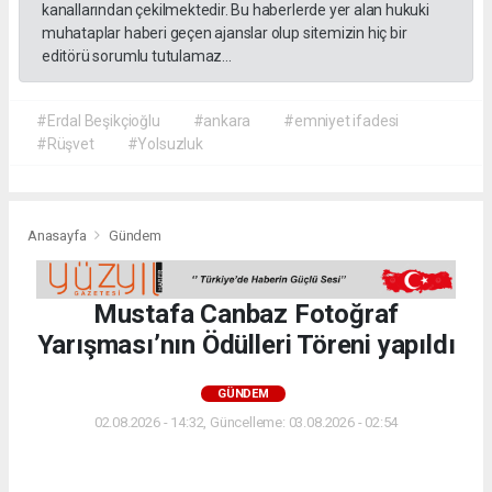
kanallarından çekilmektedir. Bu haberlerde yer alan hukuki
muhataplar haberi geçen ajanslar olup sitemizin hiç bir
editörü sorumlu tutulamaz...
#Erdal Beşikçioğlu
#ankara
#emniyet ifadesi
#Rüşvet
#Yolsuzluk
Anasayfa
Gündem
Mustafa Canbaz Fotoğraf
Yarışması’nın Ödülleri Töreni yapıldı
GÜNDEM
02.08.2026 - 14:32, Güncelleme: 03.08.2026 - 02:54