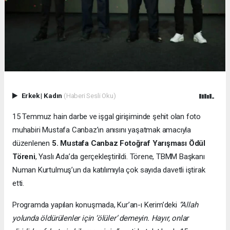
Erkek
|
Kadın
(Haberi Sesli Oku)
15 Temmuz hain darbe ve işgal girişiminde şehit olan foto
muhabiri Mustafa Canbaz’ın anısını yaşatmak amacıyla
düzenlenen
5. Mustafa Canbaz Fotoğraf Yarışması Ödül
Töreni
, Yaslı Ada’da gerçekleştirildi. Törene, TBMM Başkanı
Numan Kurtulmuş’un da katılımıyla çok sayıda davetli iştirak
etti.
Programda yapılan konuşmada, Kur’an-ı Kerim’deki
“Allah
yolunda öldürülenler için ‘ölüler’ demeyin. Hayır, onlar