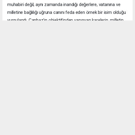
muhabiri değil, aynı zamanda inandığı değerlere, vatanına ve
milletine bağlılığı uğruna canını feda eden örnek bir isim olduğu
vurgulandı. Canbaz’ın objektifinden yansıyan karelerin, milletin
hafızasında unutulmaz izler bıraktığı ifade edildi.
Yarışmanın, 15 Temmuz darbe girişiminin hafızalarda canlı
tutulmasına ve şehitlerin hatırasının gelecek nesillere
aktarılmasına önemli katkı sunduğu belirtilirken, dereceye giren
yarışmacılar ile yarışmaya katılan tüm fotoğrafçılar tebrik edildi.
Yaslı Ada’nın manevi atmosferinde gerçekleştirilen törende, bu
toprakların kahramanların fedakârlıklarıyla emanet edildiği
vurgulanarak, 15 Temmuz’da şehit olan tüm vatandaşlar
rahmet, minnet ve şükranla anıldı; gazilere sağlıklı ve bereketli
ömür temennisinde bulunuldu.
Programda ayrıca, böylesine anlamlı bir organizasyona ev
sahipliği yapan Yeni Şafak ve Albayrak Grubu’na, Yönetim