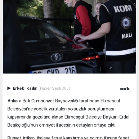
Erkek
|
Kadın
(Haberi Sesli Oku)
Ankara Batı Cumhuriyet Başsavcılığı tarafından Etimesgut
Belediyesi’ne yönelik yürütülen yolsuzluk soruşturması
kapsamında gözaltına alınan Etimesgut Belediye Başkanı Erdal
Beşikçioğlu’nun emniyet ifadesinin detayları ortaya çıktı.
Rüşvet, irtikap, ihaleye fesat karıştırma ve edimin ifasına fesat