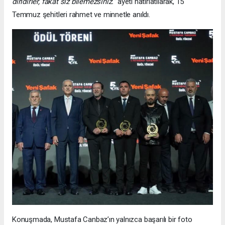
diridirler, fakat siz bilemezsiniz.”
ayeti hatırlatılarak, 15
Temmuz şehitleri rahmet ve minnetle anıldı.
Konuşmada, Mustafa Canbaz’ın yalnızca başarılı bir foto