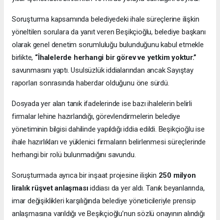
Soruşturma kapsamında belediyedeki ihale süreçlerine ilişkin
yöneltilen sorulara da yanıt veren Beşikçioğlu, belediye başkanı
olarak genel denetim sorumluluğu bulunduğunu kabul etmekle
birlikte,
“İhalelerde herhangi bir görev ve yetkim yoktur.”
savunmasını yaptı. Usulsüzlük iddialarından ancak Sayıştay
raporları sonrasında haberdar olduğunu öne sürdü.
Dosyada yer alan tanık ifadelerinde ise bazı ihalelerin belirli
firmalar lehine hazırlandığı, görevlendirmelerin belediye
yönetiminin bilgisi dahilinde yapıldığı iddia edildi. Beşikçioğlu ise
ihale hazırlıkları ve yüklenici firmaların belirlenmesi süreçlerinde
herhangi bir rolü bulunmadığını savundu.
Soruşturmada ayrıca bir inşaat projesine ilişkin
250 milyon
liralık rüşvet anlaşması
iddiası da yer aldı. Tanık beyanlarında,
imar değişiklikleri karşılığında belediye yöneticileriyle prensip
anlaşmasına varıldığı ve Beşikçioğlu’nun sözlü onayının alındığı