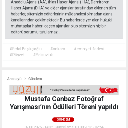
Anadolu Ajansı (AA), İhlas Haber Ajansı (İHA), Demirören
Haber Ajansı (DHA) ve diğer ajanslar tarafından eklenen tüm
haberler, sitemizin editörlerinin müdahalesi olmadan ajans
kanallarından çekilmektedir. Bu haberlerde yer alan hukuki
muhataplar haberi geçen ajanslar olup sitemizin hiç bir
editörü sorumlu tutulamaz...
#Erdal Beşikçioğlu
#ankara
#emniyet ifadesi
#Rüşvet
#Yolsuzluk
Anasayfa
Gündem
Mustafa Canbaz Fotoğraf
Yarışması’nın Ödülleri Töreni yapıldı
GÜNDEM
02.08.2026 - 14:32, Güncelleme: 03.08.2026 - 02:54