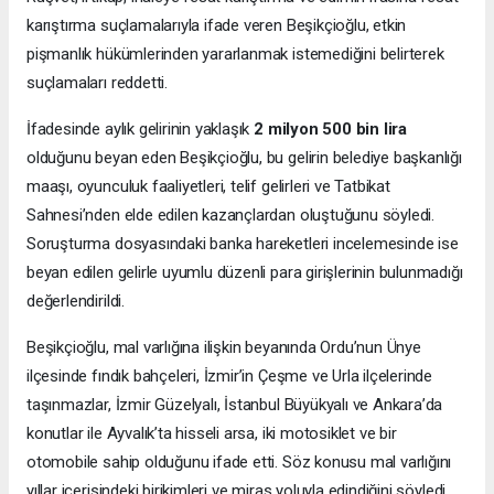
karıştırma suçlamalarıyla ifade veren Beşikçioğlu, etkin
pişmanlık hükümlerinden yararlanmak istemediğini belirterek
suçlamaları reddetti.
İfadesinde aylık gelirinin yaklaşık
2 milyon 500 bin lira
olduğunu beyan eden Beşikçioğlu, bu gelirin belediye başkanlığı
maaşı, oyunculuk faaliyetleri, telif gelirleri ve Tatbikat
Sahnesi’nden elde edilen kazançlardan oluştuğunu söyledi.
Soruşturma dosyasındaki banka hareketleri incelemesinde ise
beyan edilen gelirle uyumlu düzenli para girişlerinin bulunmadığı
değerlendirildi.
Beşikçioğlu, mal varlığına ilişkin beyanında Ordu’nun Ünye
ilçesinde fındık bahçeleri, İzmir’in Çeşme ve Urla ilçelerinde
taşınmazlar, İzmir Güzelyalı, İstanbul Büyükyalı ve Ankara’da
konutlar ile Ayvalık’ta hisseli arsa, iki motosiklet ve bir
otomobile sahip olduğunu ifade etti. Söz konusu mal varlığını
yıllar içerisindeki birikimleri ve miras yoluyla edindiğini söyledi.