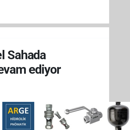
el Sahada
evam ediyor