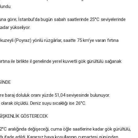
lundu.
a göre; İstanbul’da bugün sabah saatlerinde 25°C seviyelerinde
adar yükseliyor.
uzeyli (Poyraz) yönlü rüzgârlar, saatte 75 km’ye varan fırtına
tına ile birlikte il genelinde yerel kuvvetli gök gürültülü sağanak
SİNDE
göre baraj doluluk oranı yüzde 51,04 seviyesinde bulunuyor.
olarak ölçüldü. Deniz suyu sıcaklığı ise 26°C.
ĞİŞKENLİK GÖSTERECEK
2°C aralığında değişeceği, cuma öğle saatlerine kadar gök gürültülü,
ağı ifade edildi. Kararsız hava koşullarının cumartesi gününden