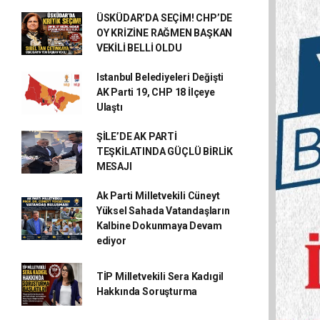
ÜSKÜDAR’DA SEÇİM! CHP’DE
OY KRİZİNE RAĞMEN BAŞKAN
VEKİLİ BELLİ OLDU
Istanbul Belediyeleri Değişti
AK Parti 19, CHP 18 İlçeye
Ulaştı
ŞİLE’DE AK PARTİ
TEŞKİLATINDA GÜÇLÜ BİRLİK
MESAJI
Ak Parti Milletvekili Cüneyt
Yüksel Sahada Vatandaşların
Kalbine Dokunmaya Devam
ediyor
TİP Milletvekili Sera Kadıgil
Hakkında Soruşturma