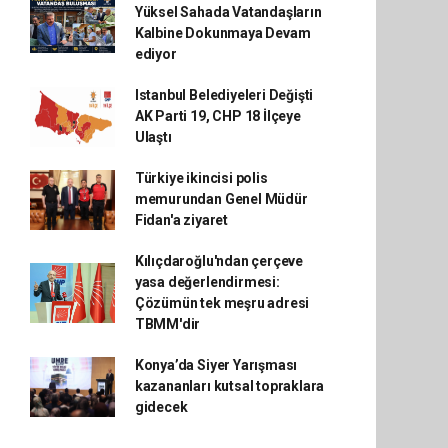
Yüksel Sahada Vatandaşların
Kalbine Dokunmaya Devam
ediyor
Istanbul Belediyeleri Değişti
AK Parti 19, CHP 18 İlçeye
Ulaştı
Türkiye ikincisi polis
memurundan Genel Müdür
Fidan'a ziyaret
Kılıçdaroğlu'ndan çerçeve
yasa değerlendirmesi:
Çözümün tek meşru adresi
TBMM'dir
Konya’da Siyer Yarışması
kazananları kutsal topraklara
gidecek