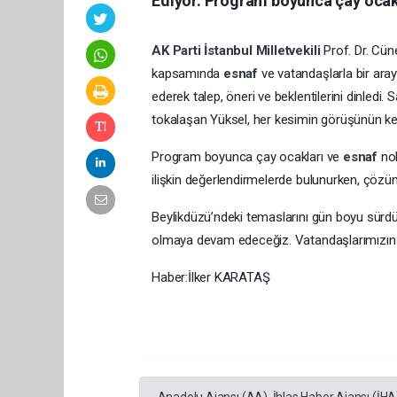
Ediyor. Program boyunca çay ocakl
AK Parti
İstanbul
Milletvekili
Prof. Dr. Cün
kapsamında
esnaf
ve vatandaşlarla bir aray
ederek talep, öneri ve beklentilerini dinledi
tokalaşan Yüksel, her kesimin görüşünün kend
Program boyunca çay ocakları ve
esnaf
no
ilişkin değerlendirmelerde bulunurken, çözüm
Beylikdüzü’ndeki temaslarını gün boyu sürdür
olmaya devam edeceğiz. Vatandaşlarımızın tal
Haber:İlker KARATAŞ
Anadolu Ajansı (AA), İhlas Haber Ajansı (İHA