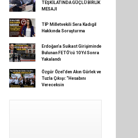
TEŞKİLATINDA GÜÇLÜ BİRLİK
MESAJI
TİP Milletvekili Sera Kadıgil
Hakkında Soruşturma
Erdoğan’a Suikast Girişiminde
Bulunan FETÖ’cü 10 Yıl Sonra
Yakalandı
Özgür Özel’den Akın Gürlek ve
Tuzla Çıkışı: “Hesabını
Vereceksin