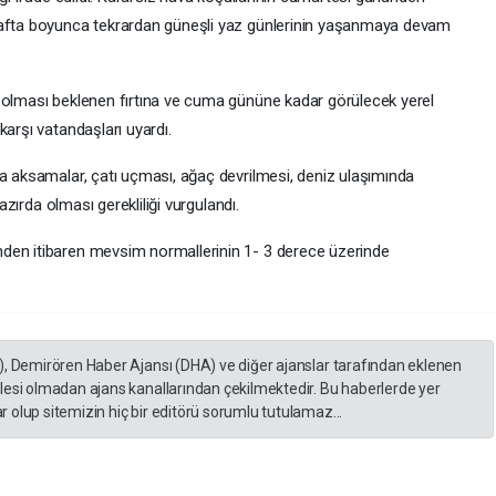
hafta boyunca tekrardan güneşli yaz günlerinin yaşanmaya devam
 olması beklenen fırtına ve cuma gününe kadar görülecek yerel
karşı vatandaşları uyardı.
da aksamalar, çatı uçması, ağaç devrilmesi, deniz ulaşımında
hazırda olması gerekliliği vurgulandı.
den itibaren mevsim normallerinin 1- 3 derece üzerinde
), Demirören Haber Ajansı (DHA) ve diğer ajanslar tarafından eklenen
lesi olmadan ajans kanallarından çekilmektedir. Bu haberlerde yer
 olup sitemizin hiç bir editörü sorumlu tutulamaz...