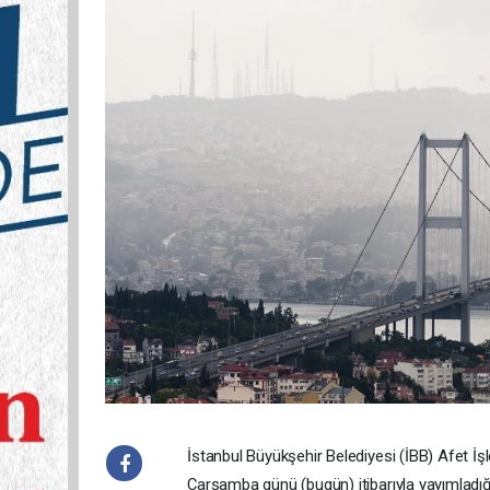
İstanbul Büyükşehir Belediyesi (İBB) Afet 
Çarşamba günü (bugün) itibarıyla yayımladığ