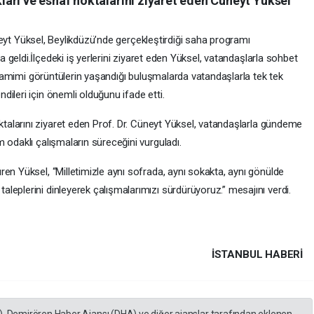
arı ve esnaf noktalarını ziyaret eden Cüneyt Yüksel
eyt Yüksel, Beylikdüzü’nde gerçekleştirdiği saha programı
a geldi.İlçedeki iş yerlerini ziyaret eden Yüksel, vatandaşlarla sohbet
. Samimi görüntülerin yaşandığı buluşmalarda vatandaşlarla tek tek
ileri için önemli olduğunu ifade etti.
ktalarını ziyaret eden Prof. Dr. Cüneyt Yüksel, vatandaşlarla gündeme
 odaklı çalışmaların süreceğini vurguladı.
en Yüksel, “Milletimizle aynı sofrada, aynı sokakta, aynı gönülde
eplerini dinleyerek çalışmalarımızı sürdürüyoruz.” mesajını verdi.
İSTANBUL HABERİ
), Demirören Haber Ajansı (DHA) ve diğer ajanslar tarafından eklenen