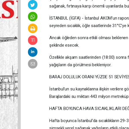
sağanak, fırtınaya karşı önemli uyarılarda bu
İSTANBUL (İGFA) - İstanbul AKOM'un raporun
seyreden sıcaklık, öğle saatlerinde 31°C’ye k
Ancak öğleden sonra etkili olması beklenen k
şeklinde esecek.
Özellikle akşam saatlerinden (18:00) sonra fır
yağışların da görülmesi bekleniyor.
BARAJ DOLULUK ORANI YÜZDE 51 SEVİYE
İstanbul’un su kaynaklarına ilişkin verilere 
Barajlardaki su miktarı 443 milyon metreküp 
HAFTA BOYUNCA HAVA SICAKLIKLARI DE
Hafta boyunca İstanbul’da sıcaklıkların 29-3
şimşekli yerel sağanak yağışların etkili olac