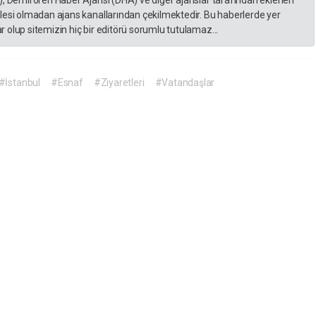
lesi olmadan ajans kanallarından çekilmektedir. Bu haberlerde yer
 olup sitemizin hiç bir editörü sorumlu tutulamaz...
#İstanbul
#Esnaf
#Ziyaretleri
#Vatandaşlar