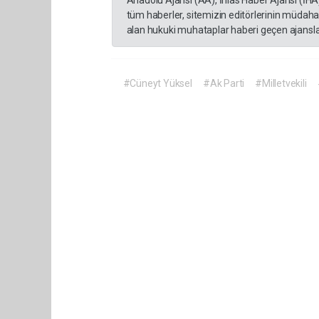
tüm haberler, sitemizin editörlerinin müdaha
alan hukuki muhataplar haberi geçen ajanslar
#Cüneyt Yüksel
#Ak Parti
#Milletvekili