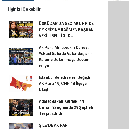
İlginizi Çekebilir
ÜSKÜDAR’DA SEÇİM! CHP’DE
OY KRİZİNE RAĞMEN BAŞKAN
VEKİLİ BELLİ OLDU
Ak Parti Milletvekili Cüneyt
Yüksel Sahada Vatandaşların
Kalbine Dokunmaya Devam
ediyor
Istanbul Belediyeleri Değişti
AK Parti 19, CHP 18 İlçeye
Ulaştı
Adalet Bakanı Gürlek: 44
Orman Yangınında 29 Şüpheli
Tespit Edildi
ŞİLE’DE AK PARTİ