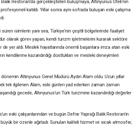
lık Restoran'da gerçekleştirilen buluşmaya, Altınyunus Oteli'nin
rofesyoneli katıldı. Yıllar sonra aynı sofrada buluşan eski çalışma
di.
süren isimlerin yanı sıra, Türkiye'nin çeşitli bölgelerinde faaliyet
dür olarak görev yapan, kendi turizm işletmelerini kurarak sektöre
 de yer aldı. Meslek hayatlarında önemli başarılara imza atan eski
lların kendilerine kazandırdığı dostlukları ve mesleki deneyimleri
e dönemin Altınyunus Genel Müdürü Aydın Alam oldu. Uzun yıllar
a tek tek ilgilenen Alam, eski günleri yad ederken zaman zaman
aşandığı gecede, Altınyunus'un Türk turizmine kazandırdığı değerler
s'un eski çalışanlarından ve bugün Defne Yaprağı Balık Restoran'ın
 büyük bir özenle ağırladı. Sunulan kaliteli hizmet ve sıcak atmosfer,