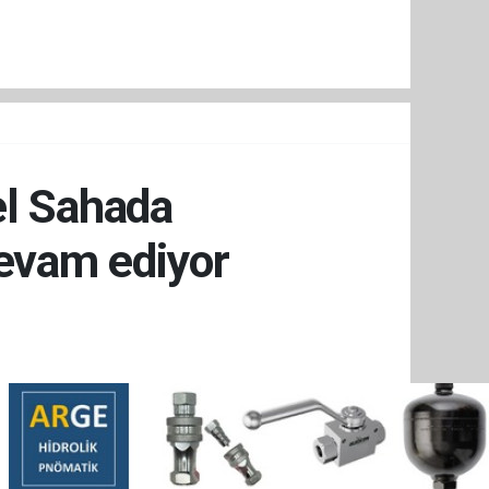
el Sahada
evam ediyor