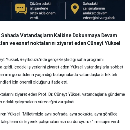
sel Sahada Vatandaşların Kalbine Dokunmaya Devam
arı ve esnaf noktalarını ziyaret eden Cüneyt Yüksel
eyt Yüksel, Beylikdüzü’nde gerçekleştirdiği saha programı
a geldi.İlçedeki iş yerlerini ziyaret eden Yüksel, vatandaşlarla sohbet
. Samimi görüntülerin yaşandığı buluşmalarda vatandaşlarla tek tek
ileri için önemli olduğunu ifade etti.
ktalarını ziyaret eden Prof. Dr. Cüneyt Yüksel, vatandaşlarla gündeme
 odaklı çalışmaların süreceğini vurguladı.
en Yüksel, “Milletimizle aynı sofrada, aynı sokakta, aynı gönülde
eplerini dinleyerek çalışmalarımızı sürdürüyoruz.” mesajını verdi.