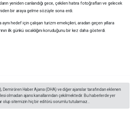
arın yeniden canlandığı gece, çekilen hatıra fotoğrafları ve gelecek
eniden bir araya gelme sözüyle sona erdi.
 aynı hedef için çalışan turizm emekçileri, aradan geçen yıllara
ının ilk günkü sıcaklığını koruduğunu bir kez daha gösterdi.
), Demirören Haber Ajansı (DHA) ve diğer ajanslar tarafından eklenen
lesi olmadan ajans kanallarından çekilmektedir. Bu haberlerde yer
 olup sitemizin hiç bir editörü sorumlu tutulamaz...