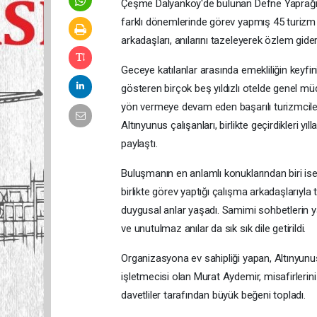
Çeşme Dalyanköy'de bulunan Defne Yaprağı Ba
farklı dönemlerinde görev yapmış 45 turizm p
arkadaşları, anılarını tazeleyerek özlem gider
Geceye katılanlar arasında emekliliğin keyfini 
gösteren birçok beş yıldızlı otelde genel mü
yön vermeye devam eden başarılı turizmciler
Altınyunus çalışanları, birlikte geçirdikleri yı
paylaştı.
Buluşmanın en anlamlı konuklarından biri is
birlikte görev yaptığı çalışma arkadaşlarıyl
duygusal anlar yaşadı. Samimi sohbetlerin y
ve unutulmaz anılar da sık sık dile getirildi.
Organizasyona ev sahipliği yapan, Altınyunu
işletmecisi olan Murat Aydemir, misafirlerini
davetliler tarafından büyük beğeni topladı.