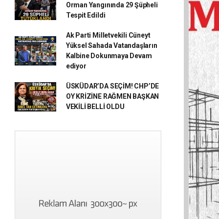
Orman Yangınında 29 Şüpheli
Tespit Edildi
Ak Parti Milletvekili Cüneyt
Yüksel Sahada Vatandaşların
Kalbine Dokunmaya Devam
ediyor
ÜSKÜDAR’DA SEÇİM! CHP’DE
OY KRİZİNE RAĞMEN BAŞKAN
VEKİLİ BELLİ OLDU