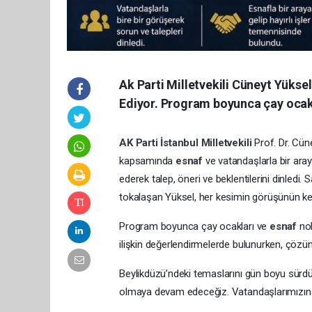
Ak Parti Milletvekili Cüneyt Yük
Ediyor. Program boyunca çay ocakl
AK Parti
İstanbul
Milletvekili
Prof. Dr. Cün
kapsamında
esnaf
ve vatandaşlarla bir aray
ederek talep, öneri ve beklentilerini dinledi
tokalaşan Yüksel, her kesimin görüşünün kend
Program boyunca çay ocakları ve
esnaf
no
ilişkin değerlendirmelerde bulunurken, çözüm
Beylikdüzü’ndeki temaslarını gün boyu sürdür
olmaya devam edeceğiz. Vatandaşlarımızın tal