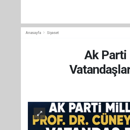
Anasayfa
Siyaset
Ak Parti
Vatandaşla