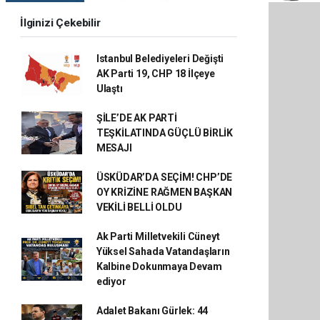
İlginizi Çekebilir
Istanbul Belediyeleri Değişti
AK Parti 19, CHP 18 İlçeye
Ulaştı
ŞİLE’DE AK PARTİ
TEŞKİLATINDA GÜÇLÜ BİRLİK
MESAJI
ÜSKÜDAR’DA SEÇİM! CHP’DE
OY KRİZİNE RAĞMEN BAŞKAN
VEKİLİ BELLİ OLDU
Ak Parti Milletvekili Cüneyt
Yüksel Sahada Vatandaşların
Kalbine Dokunmaya Devam
ediyor
Adalet Bakanı Gürlek: 44