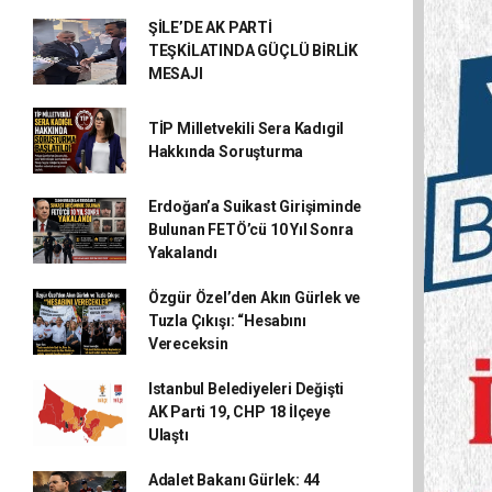
ŞİLE’DE AK PARTİ
TEŞKİLATINDA GÜÇLÜ BİRLİK
MESAJI
TİP Milletvekili Sera Kadıgil
Hakkında Soruşturma
Erdoğan’a Suikast Girişiminde
Bulunan FETÖ’cü 10 Yıl Sonra
Yakalandı
Özgür Özel’den Akın Gürlek ve
Tuzla Çıkışı: “Hesabını
Vereceksin
Istanbul Belediyeleri Değişti
AK Parti 19, CHP 18 İlçeye
Ulaştı
Adalet Bakanı Gürlek: 44