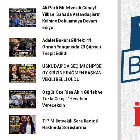
Ak Parti Milletvekili Cüneyt
Yüksel Sahada Vatandaşların
Kalbine Dokunmaya Devam
ediyor
Adalet Bakanı Gürlek: 44
Orman Yangınında 29 Şüpheli
Tespit Edildi
ÜSKÜDAR’DA SEÇİM! CHP’DE
OY KRİZİNE RAĞMEN BAŞKAN
VEKİLİ BELLİ OLDU
Özgür Özel’den Akın Gürlek ve
Tuzla Çıkışı: “Hesabını
Vereceksin
TİP Milletvekili Sera Kadıgil
Hakkında Soruşturma