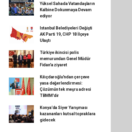
Yüksel Sahada Vatandaşların
Kalbine Dokunmaya Devam
ediyor
Istanbul Belediyeleri Değişti
AK Parti 19, CHP 18 İlçeye
Ulaştı
Türkiye ikincisi polis
memurundan Genel Müdür
Fidan'a ziyaret
Kılıçdaroğlu'ndan çerçeve
yasa değerlendirmesi:
Çözümün tek meşru adresi
TBMM'dir
Konya’da Siyer Yarışması
kazananları kutsal topraklara
gidecek