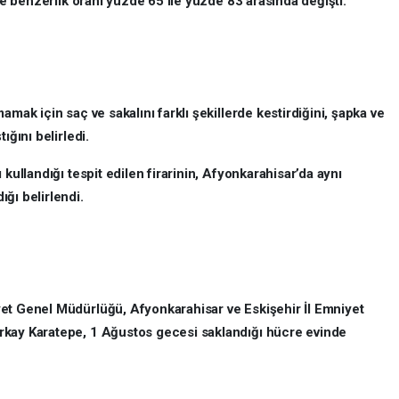
rde benzerlik oranı yüzde 65 ile yüzde 83 arasında değişti.
amak için saç ve sakalını farklı şekillerde kestirdiğini, şapka ve
ığını belirledi.
 kullandığı tespit edilen firarinin, Afyonkarahisar’da aynı
ğı belirlendi.
et Genel Müdürlüğü, Afyonkarahisar ve Eskişehir İl Emniyet
rkay Karatepe, 1 Ağustos gecesi saklandığı hücre evinde