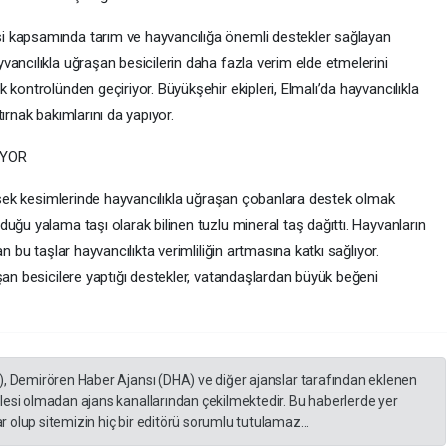
i kapsamında tarım ve hayvancılığa önemli destekler sağlayan
ancılıkla uğraşan besicilerin daha fazla verim elde etmelerini
kontrolünden geçiriyor. Büyükşehir ekipleri, Elmalı’da hayvancılıkla
ırnak bakımlarını da yapıyor.
UYOR
üksek kesimlerinde hayvancılıkla uğraşan çobanlara destek olmak
uğu yalama taşı olarak bilinen tuzlu mineral taş dağıttı. Hayvanların
n bu taşlar hayvancılıkta verimliliğin artmasına katkı sağlıyor.
şan besicilere yaptığı destekler, vatandaşlardan büyük beğeni
), Demirören Haber Ajansı (DHA) ve diğer ajanslar tarafından eklenen
lesi olmadan ajans kanallarından çekilmektedir. Bu haberlerde yer
 olup sitemizin hiç bir editörü sorumlu tutulamaz...