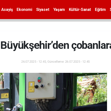
Asayiş
Ekonomi
Siyaset
Yaşam
Kültür-Sanat
Eğitim
 Büyükşehir’den çobanlar
26.07.2025 - 12:45, Güncelleme: 26.07.2025 - 12:45