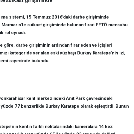
e suikast girişiminde
 tanıma sistemi, 15 Temmuz 2016’daki darbe girişiminde
Marmaris’te suikast girişiminde bulunan firari FETÖ mensubu
k rol oynadı.
e göre, darbe girişiminin ardından firar eden ve İçişleri
rmızı kategoride yer alan eski yüzbaşı Burkay Karatepe’nin izi,
stemi sayesinde bulundu.
fyonkarahisar kent merkezindeki Anıt Park çevresindeki
i yüzde 77 benzerlikle Burkay Karatepe olarak eşleştirdi. Bunun
atepe’nin kentin farklı noktalarındaki kameralara 14 kez