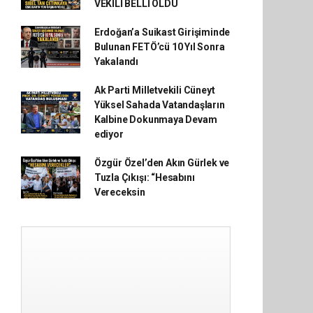
VEKİLİ BELLİ OLDU
Erdoğan’a Suikast Girişiminde
Bulunan FETÖ’cü 10 Yıl Sonra
Yakalandı
Ak Parti Milletvekili Cüneyt
Yüksel Sahada Vatandaşların
Kalbine Dokunmaya Devam
ediyor
Özgür Özel’den Akın Gürlek ve
Tuzla Çıkışı: “Hesabını
Vereceksin