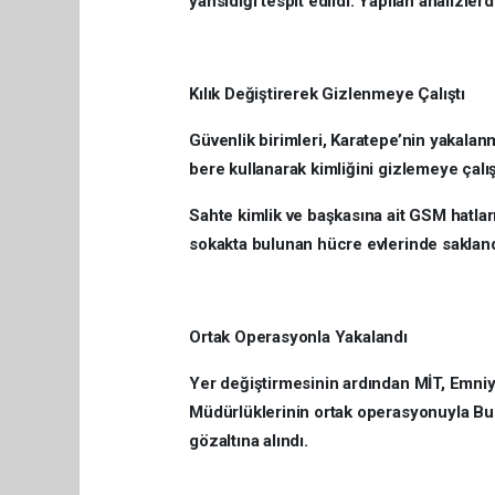
yansıdığı tespit edildi. Yapılan analizle
Kılık Değiştirerek Gizlenmeye Çalıştı
Güvenlik birimleri, Karatepe’nin yakalanm
bere kullanarak kimliğini gizlemeye çalışt
Sahte kimlik ve başkasına ait GSM hatları
sokakta bulunan hücre evlerinde saklandı
Ortak Operasyonla Yakalandı
Yer değiştirmesinin ardından MİT, Emniy
Müdürlüklerinin ortak operasyonuyla Bu
gözaltına alındı.