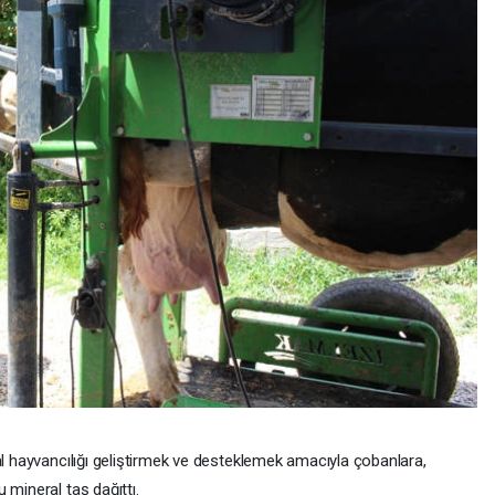
al hayvancılığı geliştirmek ve desteklemek amacıyla çobanlara,
 mineral taş dağıttı.