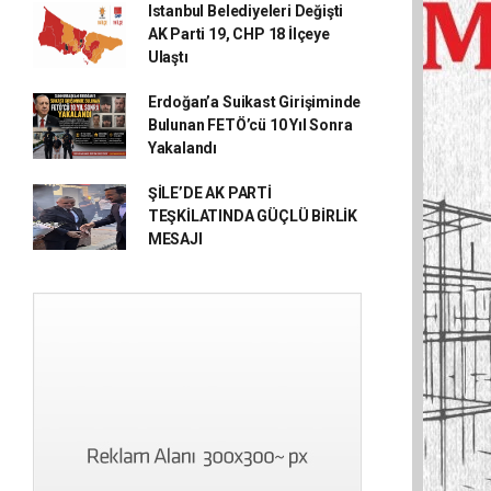
Istanbul Belediyeleri Değişti
AK Parti 19, CHP 18 İlçeye
Ulaştı
Erdoğan’a Suikast Girişiminde
Bulunan FETÖ’cü 10 Yıl Sonra
Yakalandı
ŞİLE’DE AK PARTİ
TEŞKİLATINDA GÜÇLÜ BİRLİK
MESAJI