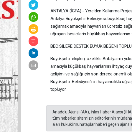
ANTALYA (İGFA) - Yerelden Kalkınma Projes
Antalya Büyükşehir Belediyesi, büyükbaş hayv
sağlamak amacıyla hayvanları ücretsiz sağlık 
uğraşan, besicilerin büyükbaş hayvanlarının t
BECİSİLERE DESTEK BÜYÜK BEĞENİ TOPL
Büyükşehir ekipleri, özellikle Antalya’nın y
amacıyla küçükbaş hayvanlarının ihtiyaç duyd
gelişimi ve sağlığı için son derece önemli ola
Büyükşehir Belediyesi’nin hayvancılıkla uğra
topluyor.
Anadolu Ajansı (AA), İhlas Haber Ajansı (İHA
tüm haberler, sitemizin editörlerinin müdaha
alan hukuki muhataplar haberi geçen ajanslar