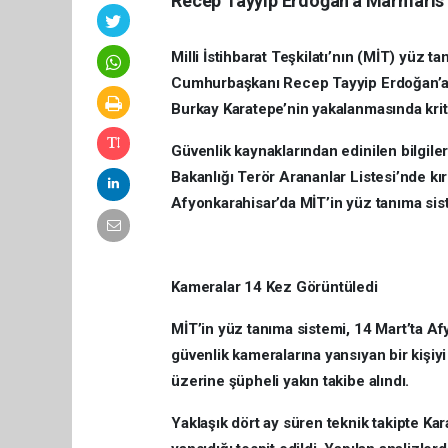
Recep Tayyip Erdoğan’a Marmaris’t
Milli İstihbarat Teşkilatı’nın (MİT) yüz
Cumhurbaşkanı Recep Tayyip Erdoğan’a 
Burkay Karatepe’nin yakalanmasında kriti
Güvenlik kaynaklarından edinilen bilgiler
Bakanlığı Terör Arananlar Listesi’nde kı
Afyonkarahisar’da MİT’in yüz tanıma si
Kameralar 14 Kez Görüntüledi
MİT’in yüz tanıma sistemi, 14 Mart’ta A
güvenlik kameralarına yansıyan bir kişiy
üzerine şüpheli yakın takibe alındı.
Yaklaşık dört ay süren teknik takipte Kar