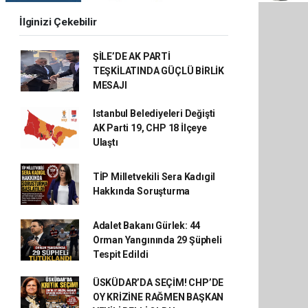
İlginizi Çekebilir
ŞİLE’DE AK PARTİ
TEŞKİLATINDA GÜÇLÜ BİRLİK
MESAJI
Istanbul Belediyeleri Değişti
AK Parti 19, CHP 18 İlçeye
Ulaştı
TİP Milletvekili Sera Kadıgil
Hakkında Soruşturma
Adalet Bakanı Gürlek: 44
Orman Yangınında 29 Şüpheli
Tespit Edildi
ÜSKÜDAR’DA SEÇİM! CHP’DE
OY KRİZİNE RAĞMEN BAŞKAN