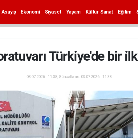
Asayiş
Ekonomi
Siyaset
Yaşam
Kültür-Sanat
Eğitim
atuvarı Türkiye'de bir ilk
03.07.2026 - 11:38, Güncelleme: 03.07.2026 - 11:38