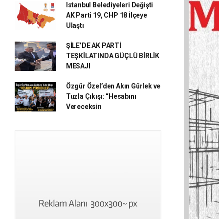
Istanbul Belediyeleri Değişti
AK Parti 19, CHP 18 İlçeye
Ulaştı
ŞİLE’DE AK PARTİ
TEŞKİLATINDA GÜÇLÜ BİRLİK
MESAJI
Özgür Özel’den Akın Gürlek ve
Tuzla Çıkışı: “Hesabını
Vereceksin