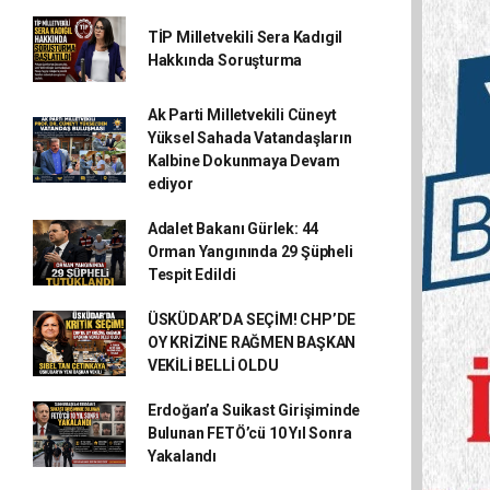
TİP Milletvekili Sera Kadıgil
Hakkında Soruşturma
Ak Parti Milletvekili Cüneyt
Yüksel Sahada Vatandaşların
Kalbine Dokunmaya Devam
ediyor
Adalet Bakanı Gürlek: 44
Orman Yangınında 29 Şüpheli
Tespit Edildi
ÜSKÜDAR’DA SEÇİM! CHP’DE
OY KRİZİNE RAĞMEN BAŞKAN
VEKİLİ BELLİ OLDU
Erdoğan’a Suikast Girişiminde
Bulunan FETÖ’cü 10 Yıl Sonra
Yakalandı