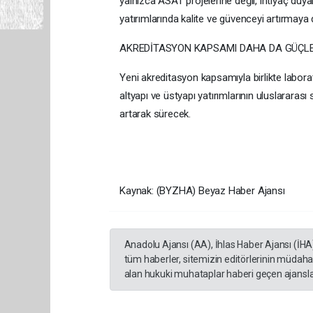
yalnızca ASAT projelerine değil, ihtiyaç duy
yatırımlarında kalite ve güvenceyi artırmaya
AKREDİTASYON KAPSAMI DAHA DA GÜÇL
Yeni akreditasyon kapsamıyla birlikte laborat
altyapı ve üstyapı yatırımlarının uluslararası
artarak sürecek.
Kaynak: (BYZHA) Beyaz Haber Ajansı
Anadolu Ajansı (AA), İhlas Haber Ajansı (İHA
tüm haberler, sitemizin editörlerinin müdaha
alan hukuki muhataplar haberi geçen ajanslar