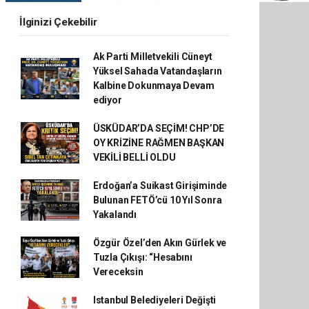
İlginizi Çekebilir
Ak Parti Milletvekili Cüneyt
Yüksel Sahada Vatandaşların
Kalbine Dokunmaya Devam
ediyor
ÜSKÜDAR’DA SEÇİM! CHP’DE
OY KRİZİNE RAĞMEN BAŞKAN
VEKİLİ BELLİ OLDU
Erdoğan’a Suikast Girişiminde
Bulunan FETÖ’cü 10 Yıl Sonra
Yakalandı
Özgür Özel’den Akın Gürlek ve
Tuzla Çıkışı: “Hesabını
Vereceksin
Istanbul Belediyeleri Değişti