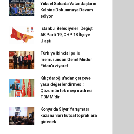
Yüksel Sahada Vatandaşların
Kalbine Dokunmaya Devam
ediyor
Istanbul Belediyeleri Değişti
AK Parti 19, CHP 18 İlçeye
Ulaştı
Türkiye ikincisi polis
memurundan Genel Müdür
Fidan'a ziyaret
Kılıçdaroğlu'ndan çerçeve
yasa değerlendirmesi:
Çözümün tek meşru adresi
TBMM'dir
Konya’da Siyer Yarışması
kazananları kutsal topraklara
gidecek