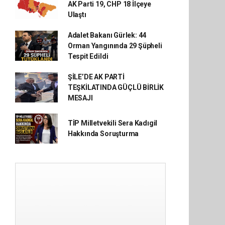
AK Parti 19, CHP 18 İlçeye
Ulaştı
Adalet Bakanı Gürlek: 44
Orman Yangınında 29 Şüpheli
Tespit Edildi
ŞİLE’DE AK PARTİ
TEŞKİLATINDA GÜÇLÜ BİRLİK
MESAJI
TİP Milletvekili Sera Kadıgil
Hakkında Soruşturma