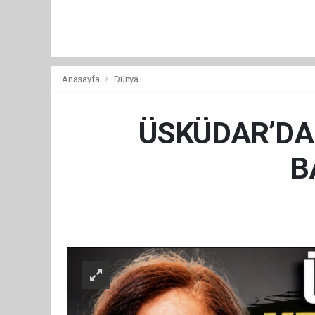
Anasayfa
Dünya
ÜSKÜDAR’DA 
B