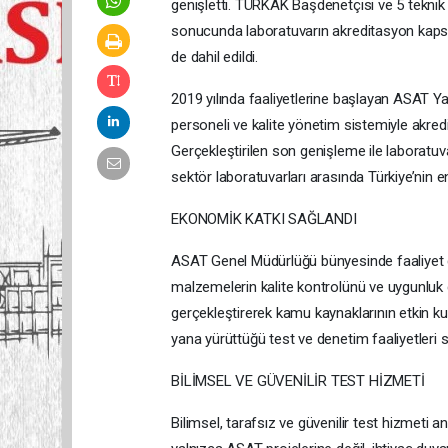
genişletti. TÜRKAK Başdenetçisi ve 5 teknik 
sonucunda laboratuvarın akreditasyon kapsa
de dahil edildi.
2019 yılında faaliyetlerine başlayan ASAT Yap
personeli ve kalite yönetim sistemiyle akred
Gerçekleştirilen son genişleme ile laborat
sektör laboratuvarları arasında Türkiye’nin e
EKONOMİK KATKI SAĞLANDI
ASAT Genel Müdürlüğü bünyesinde faaliyet gös
malzemelerin kalite kontrolünü ve uygunluk d
gerçekleştirerek kamu kaynaklarının etkin ku
yana yürüttüğü test ve denetim faaliyetleri
BİLİMSEL VE GÜVENİLİR TEST HİZMETİ
Bilimsel, tarafsız ve güvenilir test hizmeti 