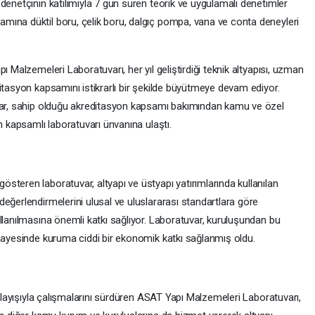
denetçinin katılımıyla 7 gün süren teorik ve uygulamalı denetimler
mına düktil boru, çelik boru, dalgıç pompa, vana ve conta deneyleri
ı Malzemeleri Laboratuvarı, her yıl geliştirdiği teknik altyapısı, uzman
itasyon kapsamını istikrarlı bir şekilde büyütmeye devam ediyor.
uvar, sahip olduğu akreditasyon kapsamı bakımından kamu ve özel
n kapsamlı laboratuvarı ünvanına ulaştı.
teren laboratuvar, altyapı ve üstyapı yatırımlarında kullanılan
eğerlendirmelerini ulusal ve uluslararası standartlara göre
llanılmasına önemli katkı sağlıyor. Laboratuvar, kuruluşundan bu
 sayesinde kuruma ciddi bir ekonomik katkı sağlanmış oldu.
anlayışıyla çalışmalarını sürdüren ASAT Yapı Malzemeleri Laboratuvarı,