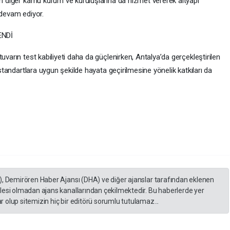
an diğer kamu kurum ve kuruluşlarına da hizmet vererek altyapı
 devam ediyor.
ENDİ
uvarın test kabiliyeti daha da güçlenirken, Antalya’da gerçekleştirilen
 standartlara uygun şekilde hayata geçirilmesine yönelik katkıları da
), Demirören Haber Ajansı (DHA) ve diğer ajanslar tarafından eklenen
lesi olmadan ajans kanallarından çekilmektedir. Bu haberlerde yer
 olup sitemizin hiç bir editörü sorumlu tutulamaz...