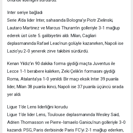
Inter seriye bağladı
Serie A’da lider Inter, sahasında Bologna’yı Piotr Zielinski,
Lautaro Martinez ve Marcus Thuram’ın golleriyle 3-1 mağlup
ederek üst üste 5. galibiyetini aldı. Milan, Cagliari
deplasmanında Rafael Leao’nun golüyle kazanırken, Napoli ise
Lazio’yu 2-0 yenerek zirve takibini sürdürdü.
Kenan Yıldız’ın 90 dakika forma giydiği maçta Juventus ile
Lecce 1-1 berabere kalırken, Zeki Çelik’in formasını giydiği
Roma, Atalanta’ya 1-0 yenildi. Bir maçı eksik Inter 39 puanla
lider, Milan 38 puanla ikinci, Napoli ise 37 puanla üçüncü sırada
yer aldı.
Ligue 1’de Lens liderliğini korudu
Ligue 1’de lider Lens, Toulouse deplasmanında Wesley Said,
Adrien Thomasson ve Pierre-Ismaelo Ganiou’nun golleriyle 3-0
kazandı. PSG, Paris derbisinde Paris FC’yi 2-1 mağlup ederken,