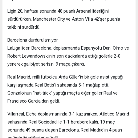
Ligin 20. haftası sonunda 48 puanlı Arsenal liderliğini
sürdürürken, Manchester City ve Aston Villa 42’şer puanla
takibini sürdürdü.
Barcelona durdurulamıyor
LaLiga lideri Barcelona, deplasmanda Espanyol’u Dani Olmo ve
Robert Lewandowski’nin son dakikalarda attığı gollerle 2-0
yenerek galibiyet serisini 9 maça çıkardı.
Real Madrid, milli futbolcu Arda Güler’in bir gole asist yaptığı
karşılaşmada Real Betis’i sahasında 5-1 mağlup etti.
Gonzalo’nun “hat-trick” yaptığı maçta diğer goller Raul ve
Francisco Garcia’dan geldi.
Villarreal, Elche deplasmanında 3-1 kazanırken, Atletico Madrid
sahasında Real Sociedad ile 1-1 berabere kaldı. 19 maç
sonunda 49 puana ulaşan Barcelona, Real Madrid’in 4 puan
önünde liderliğini sürdürdü.