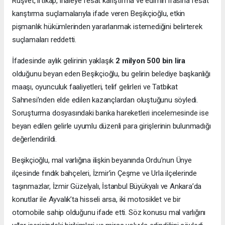
Rüşvet, irtikap, ihaleye fesat karıştırma ve edimin ifasına fesat
karıştırma suçlamalarıyla ifade veren Beşikçioğlu, etkin
pişmanlık hükümlerinden yararlanmak istemediğini belirterek
suçlamaları reddetti.
İfadesinde aylık gelirinin yaklaşık
2 milyon 500 bin lira
olduğunu beyan eden Beşikçioğlu, bu gelirin belediye başkanlığı
maaşı, oyunculuk faaliyetleri, telif gelirleri ve Tatbikat
Sahnesi’nden elde edilen kazançlardan oluştuğunu söyledi.
Soruşturma dosyasındaki banka hareketleri incelemesinde ise
beyan edilen gelirle uyumlu düzenli para girişlerinin bulunmadığı
değerlendirildi.
Beşikçioğlu, mal varlığına ilişkin beyanında Ordu’nun Ünye
ilçesinde fındık bahçeleri, İzmir’in Çeşme ve Urla ilçelerinde
taşınmazlar, İzmir Güzelyalı, İstanbul Büyükyalı ve Ankara’da
konutlar ile Ayvalık’ta hisseli arsa, iki motosiklet ve bir
otomobile sahip olduğunu ifade etti. Söz konusu mal varlığını