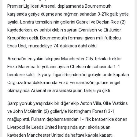
Premier Lig lideri Arsenal, deplasmanda Bournemouth
karşısında geriye düşmesine rağmen sahadan 3-2’lik galibiyetle
ayrıldı. Londra temsilcisinin gollerini Gabriel ve Declan Rice (2)
kaydederken, ev sahibi ekibin sayıları Evanilson ve Eli Junior
Kroupi’den geldi. Bournemouth forması giyen milli futbolcu
Enes Ünal, mücadeleye 74. dakikada dahil oldu.
Arsenal’in en yakın takipçisi Manchester City, teknik direktör
Enzo Maresca ile yollarını ayıran Chelsea ile sahasında 1-1
berabere kaldı. İlk yarıyı Tijjani Reijnders’in golüyle önde kapatan
City, uzatma dakikalarında Enzo Fernandez’in golüne engel
olamayınca Arsenal ile arasındaki puan farkı 6’ya çıktı.
Şampiyonluk yarışındaki bir diğer ekip Aston Villa, Ollie Watkins
ve John McGinn’in (2) golleriyle Nottingham Forest’ı 3-1
mağlup etti. Fulham deplasmanından 1-1’lik beraberlikle dönen
Liverpool ile Leeds United karşısında aynı skorla puan
kaybeden Manchester United da haftayı kayıpla kapattı.