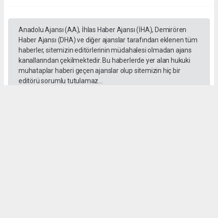
Anadolu Ajansı (AA), İhlas Haber Ajansı (İHA), Demirören
Haber Ajansı (DHA) ve diğer ajanslar tarafından eklenen tüm
haberler, sitemizin editörlerinin müdahalesi olmadan ajans
kanallarından çekilmektedir. Bu haberlerde yer alan hukuki
muhataplar haberi geçen ajanslar olup sitemizin hiç bir
editörü sorumlu tutulamaz...
#Cüneyt Yüksel
#Ak Parti
#Milletvekili
#İstanbul
#Esnaf
#Ziyaretleri
#Vatandaşlar
Anasayfa
Siyaset
Istanbul Belediyeleri Değişti AK
Parti 19, CHP 18 İlçeye Ulaştı