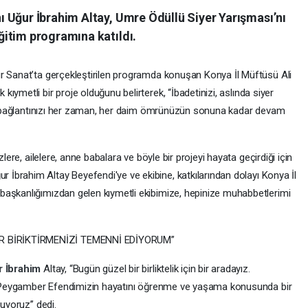
 Uğur İbrahim Altay, Umre Ödüllü Siyer Yarışması’nı
itim programına katıldı.
r Sanat’ta gerçekleştirilen programda konuşan Konya İl Müftüsü Ali
 kıymetli bir proje olduğunu belirterek, “İbadetinizi, aslında siyer
 ve bağlantınızı her zaman, her daim ömrünüzün sonuna kadar devam
zlere, ailelere, anne babalara ve böyle bir projeyi hayata geçirdiği için
r İbrahim Altay Beyefendi'ye ve ekibine, katkılarından dolayı Konya İl
başkanlığımızdan gelen kıymetli ekibimize, hepinize muhabbetlerimi
 BİRİKTİRMENİZİ TEMENNİ EDİYORUM”
r İbrahim
Altay, “Bugün güzel bir birliktelik için bir aradayız.
er. Peygamber Efendimizin hayatını öğrenme ve yaşama konusunda bir
nuyoruz” dedi.