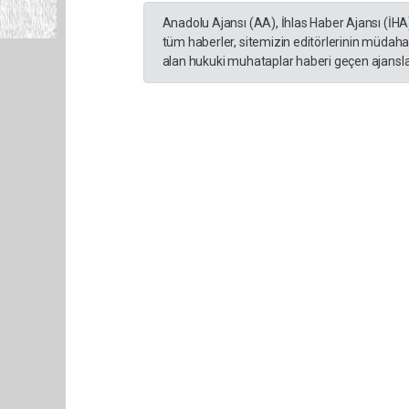
Anadolu Ajansı (AA), İhlas Haber Ajansı (İHA
tüm haberler, sitemizin editörlerinin müdaha
alan hukuki muhataplar haberi geçen ajanslar