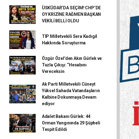
ÜSKÜDAR’DA SEÇİM! CHP’DE
OY KRİZİNE RAĞMEN BAŞKAN
VEKİLİ BELLİ OLDU
TİP Milletvekili Sera Kadıgil
Hakkında Soruşturma
Özgür Özel’den Akın Gürlek ve
Tuzla Çıkışı: “Hesabını
Vereceksin
Ak Parti Milletvekili Cüneyt
Yüksel Sahada Vatandaşların
Kalbine Dokunmaya Devam
ediyor
Adalet Bakanı Gürlek: 44
Orman Yangınında 29 Şüpheli
Tespit Edildi