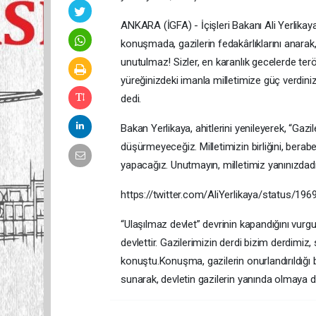
ANKARA (İGFA) - İçişleri Bakanı Ali Yerlikaya
konuşmada, gazilerin fedakârlıklarını anarak, “
unutulmaz! Sizler, en karanlık gecelerde ter
yüreğinizdeki imanla milletimize güç verdiniz.
dedi.
Bakan Yerlikaya, ahitlerini yenileyerek, “Gazi
düşürmeyeceğiz. Milletimizin birliğini, berabe
yapacağız. Unutmayın, milletimiz yanınızdadır,
https://twitter.com/AliYerlikaya/status/1
“Ulaşılmaz devlet” devrinin kapandığını vurg
devlettir. Gazilerimizin derdi bizim derdimiz,
konuştu.Konuşma, gazilerin onurlandırıldığı b
sunarak, devletin gazilerin yanında olmaya 