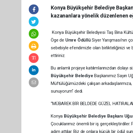
Konya Büyükşehir Belediye Başkanı
kazananlara yönelik düzenlenen eğ
Konya Büyükşehir Belediyesi Taş Bina Kültü
Öge de
Umre Ödüllü
Siyer Yarışması’nın çok
sebebiyle efendimizle olan birlikteliğinizi
ettiriniz.
Bu anlamlı projeye katılımlarınızdan dolayı si
Büyükşehir Belediye
Başkanımız Sayın Uğu
Müftülüğümüzdeki çalışan arkadaşlarımıza, 
sunuyorum" dedi.
“MÜBAREK BİR BELDEDE GÜZEL HATIRALAR
Konya
Büyükşehir Belediye
Başkanı Uğu
Çocuklarımız önemli bir iş gerçekleştirdil
adım attılar. Biz de onlara küçük bir ödül su