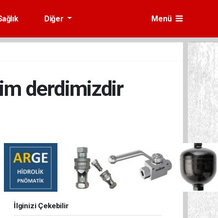
Sağlık
Diğer
Menü
zim derdimizdir
İlginizi Çekebilir