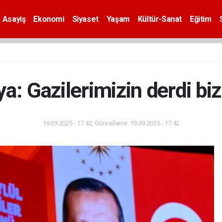
Asayiş
Ekonomi
Siyaset
Yaşam
Kültür-Sanat
Eğitim
a: Gazilerimizin derdi bi
19.09.2025 - 17:42, Güncelleme: 19.09.2025 - 17:42