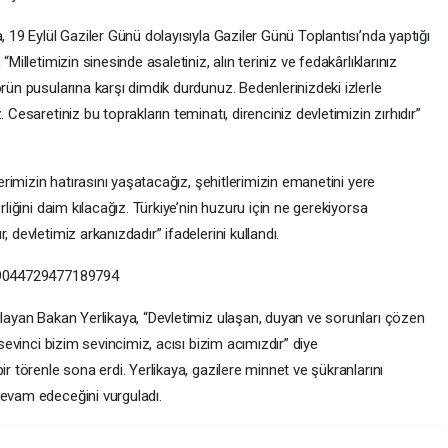
, 19 Eylül Gaziler Günü dolayısıyla Gaziler Günü Toplantısı’nda yaptığı
Milletimizin sinesinde asaletiniz, alın teriniz ve fedakârlıklarınız
örün pusularına karşı dimdik durdunuz. Bedenlerinizdeki izlerle
 Cesaretiniz bu toprakların teminatı, direnciniz devletimizin zırhıdır”
lerimizin hatırasını yaşatacağız, şehitlerimizin emanetini yere
rliğini daim kılacağız. Türkiye’nin huzuru için ne gerekiyorsa
 devletimiz arkanızdadır” ifadelerini kullandı.
969044729477189794
ulayan Bakan Yerlikaya, “Devletimiz ulaşan, duyan ve sorunları çözen
 sevinci bizim sevincimiz, acısı bizim acımızdır” diye
ir törenle sona erdi. Yerlikaya, gazilere minnet ve şükranlarını
devam edeceğini vurguladı.