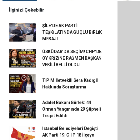
İlginizi Çekebilir
ŞİLE’DE AK PARTİ
TEŞKİLATINDA GÜÇLÜ BİRLİK
MESAJI
ÜSKÜDAR’DA SEÇİM! CHP’DE
OY KRİZİNE RAĞMEN BAŞKAN
VEKİLİ BELLİ OLDU
TİP Milletvekili Sera Kadıgil
Hakkında Soruşturma
Adalet Bakanı Gürlek: 44
Orman Yangınında 29 Şüpheli
Tespit Edildi
Istanbul Belediyeleri Değişti
AK Parti 19, CHP 18 İlçeye