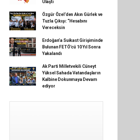
Ulaştı
Özgür Özel’den Akın Gürlek ve
Tuzla Çıkışı: “Hesabını
Vereceksin
Erdoğan’a Suikast Girişiminde
Bulunan FETÖ’cü 10 Yıl Sonra
Yakalandı
Ak Parti Milletvekili Cüneyt
Yüksel Sahada Vatandaşların
Kalbine Dokunmaya Devam
ediyor