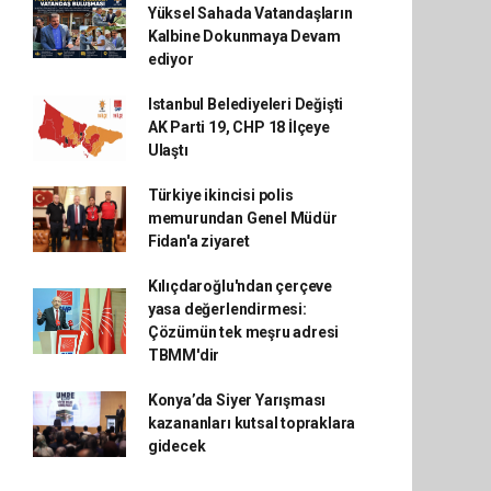
Yüksel Sahada Vatandaşların
Kalbine Dokunmaya Devam
ediyor
Istanbul Belediyeleri Değişti
AK Parti 19, CHP 18 İlçeye
Ulaştı
Türkiye ikincisi polis
memurundan Genel Müdür
Fidan'a ziyaret
Kılıçdaroğlu'ndan çerçeve
yasa değerlendirmesi:
Çözümün tek meşru adresi
TBMM'dir
Konya’da Siyer Yarışması
kazananları kutsal topraklara
gidecek