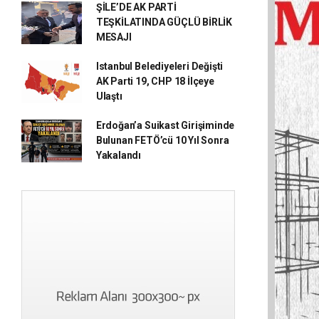
ŞİLE’DE AK PARTİ
TEŞKİLATINDA GÜÇLÜ BİRLİK
MESAJI
Istanbul Belediyeleri Değişti
AK Parti 19, CHP 18 İlçeye
Ulaştı
Erdoğan’a Suikast Girişiminde
Bulunan FETÖ’cü 10 Yıl Sonra
Yakalandı