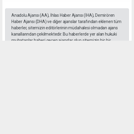
Anadolu Ajansı (AA), İhlas Haber Ajansı (İHA), Demirören
Haber Ajansı (DHA) ve diğer ajanslar tarafından eklenen tüm
haberler, sitemizin editörlerinin müdahalesi olmadan ajans
kanallarından çekilmektedir. Bu haberlerde yer alan hukuki
muhataplar haberi geçen ajanslar olup sitemizin hiç bir
editörü sorumlu tutulamaz...
#Cüneyt Yüksel
#Ak Parti
#Milletvekili
#İstanbul
#Esnaf
#Ziyaretleri
#Vatandaşlar
haber paketi
haber scripti
haber yazılımı
Tüm hakları saklı tutulmaktadır.Copyright 2026©
Haber Yazılımı:
Web Aksiyon ®