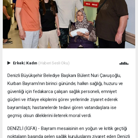
Erkek
|
Kadın
(Haberi Sesli Oku)
Denizli Büyükşehir Belediye Başkanı Bülent Nuri Çavuşoğlu,
Kurban Bayramı’nın birinci gününde; halkın sağlığı, huzuru ve
güvenliği için fedakarca çalışan sağlık personeli, emniyet
güçleri ve itfaiye ekiplerini görev yerlerinde ziyaret ederek
bayramlaştı; hastanelerde tedavi gören vatandaşlara ise
geçmiş olsun dileklerini ileterek moral verdi.
DENİZLİ (İGFA) - Bayram mesaisinin en yoğun ve kritik geçtiği
noktaların başında gelen sağlık kuruluşlarını ziyaret eden Denizli