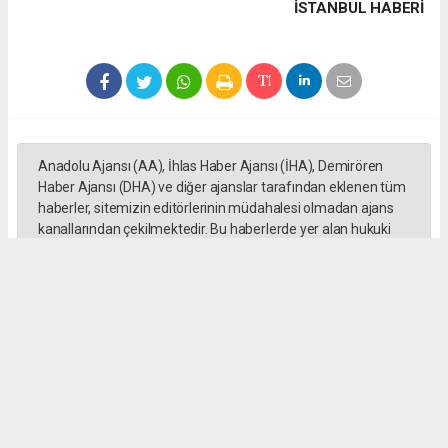
İSTANBUL HABERİ
Anadolu Ajansı (AA), İhlas Haber Ajansı (İHA), Demirören
Haber Ajansı (DHA) ve diğer ajanslar tarafından eklenen tüm
haberler, sitemizin editörlerinin müdahalesi olmadan ajans
kanallarından çekilmektedir. Bu haberlerde yer alan hukuki
muhataplar haberi geçen ajanslar olup sitemizin hiç bir
editörü sorumlu tutulamaz...
#Cüneyt Yüksel
#Ak Parti
#Milletvekili
#İstanbul
#Esnaf
#Ziyaretleri
#Vatandaşlar