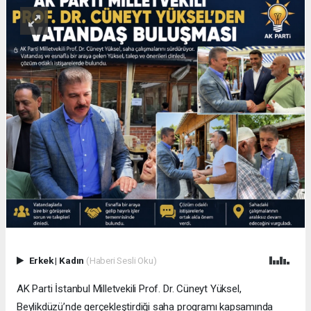
Erkek
|
Kadın
(Haberi Sesli Oku)
AK Parti İstanbul Milletvekili Prof. Dr. Cüneyt Yüksel,
Beylikdüzü’nde gerçekleştirdiği saha programı kapsamında