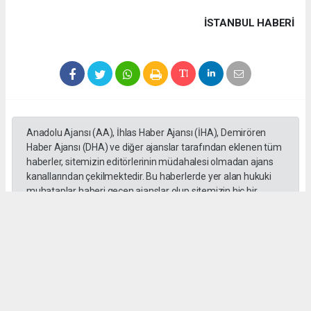
İSTANBUL HABERİ
Anadolu Ajansı (AA), İhlas Haber Ajansı (İHA), Demirören
Haber Ajansı (DHA) ve diğer ajanslar tarafından eklenen tüm
haberler, sitemizin editörlerinin müdahalesi olmadan ajans
kanallarından çekilmektedir. Bu haberlerde yer alan hukuki
muhataplar haberi geçen ajanslar olup sitemizin hiç bir
editörü sorumlu tutulamaz...
#Cüneyt Yüksel
#Ak Parti
#Milletvekili
#İstanbul
#Esnaf
#Ziyaretleri
#Vatandaşlar