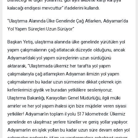
kalacağı endişesi mevcuttur" ifadelerini kullandı.
"Ulaştırma Alanında Ülke Genelinde Çağ Atlarken, Adıyaman'da
Yol Yapım Süreçleri Uzun Sürüyor"
Başkan Yetiş, ulaştırma alanında ülke genelinde yürütülen yol
yapım çalışmalarının çağ atlatacak düzeyde olduğunu, ancak
Adıyaman'daki yol yapım süreçlerinin uzun sürdüğünü
aktararak, "Ulaştırmada ülkemiz her tarafta yol yapım
çalışmalarıyla çağ atlamışken Adıyaman ilimizin yol yapım
çalışmalarının bu kadar uzun sürmesine dikkat çekmek için
kefenlerimizi giydik ve buradan yetkililere sesleniyoruz.
Ulaştırma Bakanlığı, Karayolları Genel Müdürlüğü, ilgili mülki
amirler ve her yol yapım ihalesi için bize müjdeler veren siyasi
yetkililer! Adıyaman'ın toplam il yolu 517 kilometredir. Ülkemiz
genelinde en ulaşılmaz yerlere tüneller ve geniş yollar yapılıyor.
Adıyaman'ın en işlek yolları bu kadar uzun süre devam eden yol
çalışmaları nedeniyle ölüm ve yaralanmalara sebebiyet veriyor.