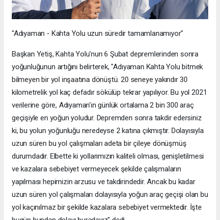
"Adıyaman - Kahta Yolu uzun süredir tamamlanamıyor"
Başkan Yetiş, Kahta Yolu'nun 6 Şubat depremlerinden sonra
yoğunluğunun artığını belirterek, "Adıyaman Kahta Yolu bitmek
bilmeyen bir yol inşaatına dönüştü. 20 seneye yakındır 30
kilometrelik yol kaç defadır sökülüp tekrar yapılıyor. Bu yol 2021
verilerine göre, Adıyaman'ın günlük ortalama 2 bin 300 araç
geçişiyle en yoğun yoludur. Depremden sonra takdir edersiniz
ki, bu yolun yoğunluğu neredeyse 2 katına çıkmıştır. Dolayısıyla
uzun süren bu yol çalışmaları adeta bir çileye dönüşmüş
durumdadır. Elbette ki yollarımızın kaliteli olması, genişletilmesi
ve kazalara sebebiyet vermeyecek şekilde çalışmaların
yapılması hepimizin arzusu ve takdirindedir. Ancak bu kadar
uzun süren yol çalışmaları dolayısıyla yoğun araç geçişi olan bu
yol kaçınılmaz bir şekilde kazalara sebebiyet vermektedir. İşte
bugün bundan dolayı buradayız" dedi.