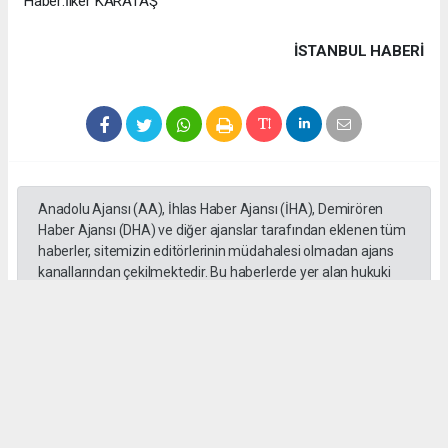
Haber:İlker KARATAŞ
İSTANBUL HABERİ
Anadolu Ajansı (AA), İhlas Haber Ajansı (İHA), Demirören
Haber Ajansı (DHA) ve diğer ajanslar tarafından eklenen tüm
haberler, sitemizin editörlerinin müdahalesi olmadan ajans
kanallarından çekilmektedir. Bu haberlerde yer alan hukuki
muhataplar haberi geçen ajanslar olup sitemizin hiç bir
editörü sorumlu tutulamaz...
#Cüneyt Yüksel
#Ak Parti
#Milletvekili
#İstanbul
#Esnaf
#Ziyaretleri
#Vatandaşlar