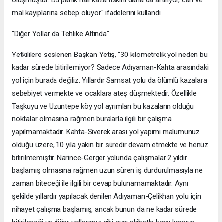
mal kayıplarına sebep oluyor" ifadelerini kullandı.
"Diğer Yollar da Tehlike Altında"
Yetkililere seslenen Başkan Yetiş, "30 kilometrelik yol neden bu
kadar sürede bitirilemiyor? Sadece Adıyaman-Kahta arasındaki
yol için burada değiliz. Yıllardır Samsat yolu da ölümlü kazalara
sebebiyet vermekte ve ocaklara ateş düşmektedir. Özellikle
Taşkuyu ve Uzuntepe köy yol ayrımları bu kazaların olduğu
noktalar olmasına rağmen buralarla ilgili bir çalışma
yapılmamaktadır. Kahta-Siverek arası yol yapımı malumunuz
olduğu üzere, 10 yıla yakın bir süredir devam etmekte ve henüz
bitirilmemiştir. Narince-Gerger yolunda çalışmalar 2 yıldır
başlamış olmasına rağmen uzun süren iş durdurulmasıyla ne
zaman biteceği ile ilgili bir cevap bulunamamaktadır. Aynı
şekilde yıllardır yapılacak denilen Adıyaman-Çelikhan yolu için
nihayet çalışma başlamış, ancak bunun da ne kadar sürede
bitirileceği ve diğer yollarımız gibi aynı akibetle karşı karşıya