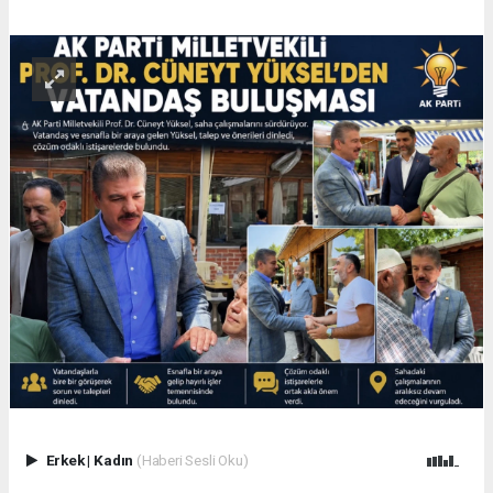
Erkek
|
Kadın
(Haberi Sesli Oku)