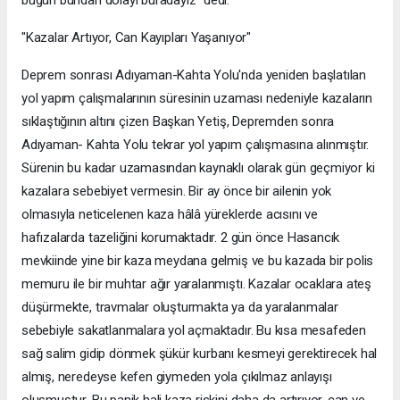
"Kazalar Artıyor, Can Kayıpları Yaşanıyor"
Deprem sonrası Adıyaman-Kahta Yolu'nda yeniden başlatılan
yol yapım çalışmalarının süresinin uzaması nedeniyle kazaların
sıklaştığının altını çizen Başkan Yetiş, Depremden sonra
Adıyaman- Kahta Yolu tekrar yol yapım çalışmasına alınmıştır.
Sürenin bu kadar uzamasından kaynaklı olarak gün geçmiyor ki
kazalara sebebiyet vermesin. Bir ay önce bir ailenin yok
olmasıyla neticelenen kaza hâlâ yüreklerde acısını ve
hafızalarda tazeliğini korumaktadır. 2 gün önce Hasancık
mevkiinde yine bir kaza meydana gelmiş ve bu kazada bir polis
memuru ile bir muhtar ağır yaralanmıştı. Kazalar ocaklara ateş
düşürmekte, travmalar oluşturmakta ya da yaralanmalar
sebebiyle sakatlanmalara yol açmaktadır. Bu kısa mesafeden
sağ salim gidip dönmek şükür kurbanı kesmeyi gerektirecek hal
almış, neredeyse kefen giymeden yola çıkılmaz anlayışı
oluşmuştur. Bu panik hali kaza riskini daha da artırıyor, can ve