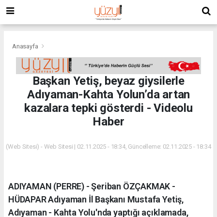
Anasayfa
Başkan Yetiş, beyaz giysilerle
Adıyaman-Kahta Yolun’da artan
kazalara tepki gösterdi - Videolu
Haber
(Web Sitesi) - Web Sitesi | 02.11.2025 - 18:34, Güncelleme: 02.11.2025 - 18:34
ADIYAMAN (PERRE) - Şeriban ÖZÇAKMAK -
HÜDAPAR Adıyaman İl Başkanı Mustafa Yetiş,
Adıyaman - Kahta Yolu'nda yaptığı açıklamada,