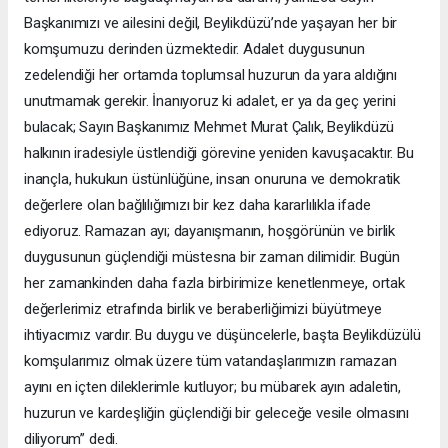
Başkanımızı ve ailesini değil, Beylikdüzü’nde yaşayan her bir
komşumuzu derinden üzmektedir. Adalet duygusunun
zedelendiği her ortamda toplumsal huzurun da yara aldığını
unutmamak gerekir. İnanıyoruz ki adalet, er ya da geç yerini
bulacak; Sayın Başkanımız Mehmet Murat Çalık, Beylikdüzü
halkının iradesiyle üstlendiği görevine yeniden kavuşacaktır. Bu
inançla, hukukun üstünlüğüne, insan onuruna ve demokratik
değerlere olan bağlılığımızı bir kez daha kararlılıkla ifade
ediyoruz. Ramazan ayı; dayanışmanın, hoşgörünün ve birlik
duygusunun güçlendiği müstesna bir zaman dilimidir. Bugün
her zamankinden daha fazla birbirimize kenetlenmeye, ortak
değerlerimiz etrafında birlik ve beraberliğimizi büyütmeye
ihtiyacımız vardır. Bu duygu ve düşüncelerle, başta Beylikdüzülü
komşularımız olmak üzere tüm vatandaşlarımızın ramazan
ayını en içten dileklerimle kutluyor; bu mübarek ayın adaletin,
huzurun ve kardeşliğin güçlendiği bir geleceğe vesile olmasını
diliyorum” dedi.