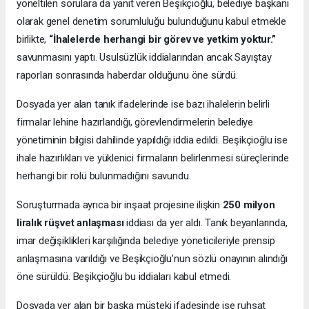
yöneltilen sorulara da yanıt veren Beşikçioğlu, belediye başkanı
olarak genel denetim sorumluluğu bulunduğunu kabul etmekle
birlikte,
“İhalelerde herhangi bir görev ve yetkim yoktur.”
savunmasını yaptı. Usulsüzlük iddialarından ancak Sayıştay
raporları sonrasında haberdar olduğunu öne sürdü.
Dosyada yer alan tanık ifadelerinde ise bazı ihalelerin belirli
firmalar lehine hazırlandığı, görevlendirmelerin belediye
yönetiminin bilgisi dahilinde yapıldığı iddia edildi. Beşikçioğlu ise
ihale hazırlıkları ve yüklenici firmaların belirlenmesi süreçlerinde
herhangi bir rolü bulunmadığını savundu.
Soruşturmada ayrıca bir inşaat projesine ilişkin
250 milyon
liralık rüşvet anlaşması
iddiası da yer aldı. Tanık beyanlarında,
imar değişiklikleri karşılığında belediye yöneticileriyle prensip
anlaşmasına varıldığı ve Beşikçioğlu’nun sözlü onayının alındığı
öne sürüldü. Beşikçioğlu bu iddiaları kabul etmedi.
Dosyada yer alan bir başka müşteki ifadesinde ise ruhsat