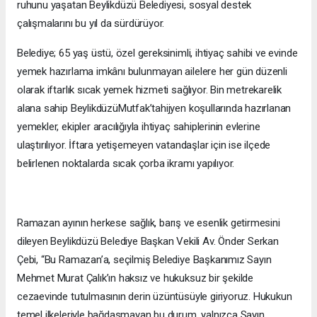
ruhunu yaşatan Beylikdüzü Belediyesi, sosyal destek
çalışmalarını bu yıl da sürdürüyor.
Belediye; 65 yaş üstü, özel gereksinimli, ihtiyaç sahibi ve evinde
yemek hazırlama imkânı bulunmayan ailelere her gün düzenli
olarak iftarlık sıcak yemek hizmeti sağlıyor. Bin metrekarelik
alana sahip BeylikdüzüMutfak’tahijyen koşullarında hazırlanan
yemekler, ekipler aracılığıyla ihtiyaç sahiplerinin evlerine
ulaştırılıyor. İftara yetişemeyen vatandaşlar için ise ilçede
belirlenen noktalarda sıcak çorba ikramı yapılıyor.
Ramazan ayının herkese sağlık, barış ve esenlik getirmesini
dileyen Beylikdüzü Belediye Başkan Vekili Av. Önder Serkan
Çebi, “Bu Ramazan’a, seçilmiş Belediye Başkanımız Sayın
Mehmet Murat Çalık’ın haksız ve hukuksuz bir şekilde
cezaevinde tutulmasının derin üzüntüsüyle giriyoruz. Hukukun
temel ilkeleriyle bağdaşmayan bu durum, yalnızca Sayın