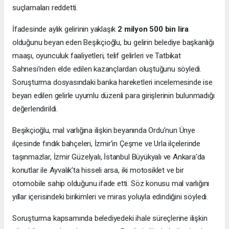
suçlamaları reddetti.
İfadesinde aylık gelirinin yaklaşık
2 milyon 500 bin lira
olduğunu beyan eden Beşikçioğlu, bu gelirin belediye başkanlığı
maaşı, oyunculuk faaliyetleri, telif gelirleri ve Tatbikat
Sahnesi’nden elde edilen kazançlardan oluştuğunu söyledi.
Soruşturma dosyasındaki banka hareketleri incelemesinde ise
beyan edilen gelirle uyumlu düzenli para girişlerinin bulunmadığı
değerlendirildi.
Beşikçioğlu, mal varlığına ilişkin beyanında Ordu’nun Ünye
ilçesinde fındık bahçeleri, İzmir’in Çeşme ve Urla ilçelerinde
taşınmazlar, İzmir Güzelyalı, İstanbul Büyükyalı ve Ankara’da
konutlar ile Ayvalık’ta hisseli arsa, iki motosiklet ve bir
otomobile sahip olduğunu ifade etti. Söz konusu mal varlığını
yıllar içerisindeki birikimleri ve miras yoluyla edindiğini söyledi.
Soruşturma kapsamında belediyedeki ihale süreçlerine ilişkin