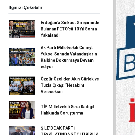
İlginizi Çekebilir
Erdoğan’a Suikast Girişiminde
Bulunan FETÖ’cü 10 Yıl Sonra
Yakalandı
Ak Parti Milletvekili Cüneyt
Yüksel Sahada Vatandaşların
Kalbine Dokunmaya Devam
ediyor
Özgür Özel’den Akın Gürlek ve
Tuzla Çıkışı: “Hesabını
Vereceksin
TİP Milletvekili Sera Kadıgil
Hakkında Soruşturma
ŞİLE’DE AK PARTİ
TEŞKİLATINDA GÜÇLÜ BİRLİK