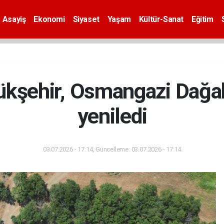
Asayiş
Ekonomi
Siyaset
Yaşam
Kültür-Sanat
Eğitim
kşehir, Osmangazi Dağa
yeniledi
03.07.2026 - 17:14, Güncelleme: 03.07.2026 - 17:14