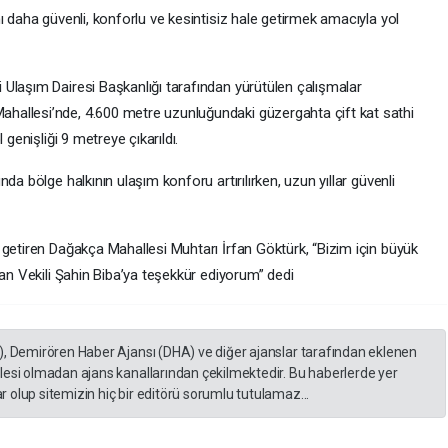
ı daha güvenli, konforlu ve kesintisiz hale getirmek amacıyla yol
Ulaşım Dairesi Başkanlığı tarafından yürütülen çalışmalar
allesi’nde, 4.600 metre uzunluğundaki güzergahta çift kat sathi
 genişliği 9 metreye çıkarıldı.
da bölge halkının ulaşım konforu artırılırken, uzun yıllar güvenli
 getiren Dağakça Mahallesi Muhtarı İrfan Göktürk, “Bizim için büyük
kan Vekili Şahin Biba’ya teşekkür ediyorum” dedi
), Demirören Haber Ajansı (DHA) ve diğer ajanslar tarafından eklenen
lesi olmadan ajans kanallarından çekilmektedir. Bu haberlerde yer
 olup sitemizin hiç bir editörü sorumlu tutulamaz...