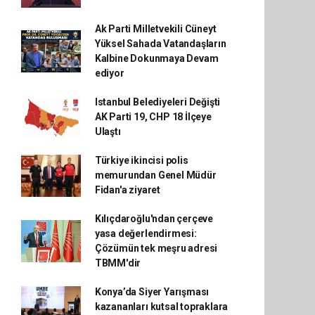
Ak Parti Milletvekili Cüneyt
Yüksel Sahada Vatandaşların
Kalbine Dokunmaya Devam
ediyor
Istanbul Belediyeleri Değişti
AK Parti 19, CHP 18 İlçeye
Ulaştı
Türkiye ikincisi polis
memurundan Genel Müdür
Fidan'a ziyaret
Kılıçdaroğlu'ndan çerçeve
yasa değerlendirmesi:
Çözümün tek meşru adresi
TBMM'dir
Konya’da Siyer Yarışması
kazananları kutsal topraklara