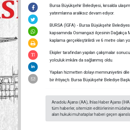
Bursa Büyükşehir Belediyesi, kırsalda ulaşım
yatırımlarına aralıksız devam ediyor.
BURSA (İGFA) - Bursa Büyükşehir Belediyesi 
kapsamında Osmangazi ilçesinin Dağakça Mah
kaplama gerçekleştirilirdi ve 6 metre olan yol
Ekipler tarafından yapılan çalışmalar sonucun
yolculuk imkânı da sağlanmış oldu.
Yapılan hizmetten dolayı memnuniyetini dile
bir ihtiyaçtı. Bursa Büyükşehir Belediye Baş
Anadolu Ajansı (AA), İhlas Haber Ajansı (İHA
tüm haberler, sitemizin editörlerinin müdaha
alan hukuki muhataplar haberi geçen ajanslar