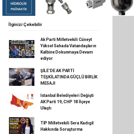
İlginizi Çekebilir
Ak Parti Milletvekili Cüneyt
Yüksel Sahada Vatandaşların
Kalbine Dokunmaya Devam
ediyor
ŞİLE’DE AK PARTİ
TEŞKİLATINDA GÜÇLÜ BİRLİK
MESAJI
Istanbul Belediyeleri Değişti
AK Parti 19, CHP 18 İlçeye
Ulaştı
TİP Milletvekili Sera Kadıgil
Hakkında Soruşturma