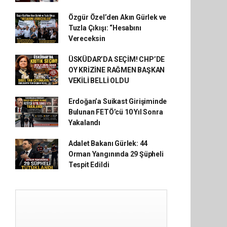
Özgür Özel’den Akın Gürlek ve
Tuzla Çıkışı: “Hesabını
Vereceksin
ÜSKÜDAR’DA SEÇİM! CHP’DE
OY KRİZİNE RAĞMEN BAŞKAN
VEKİLİ BELLİ OLDU
Erdoğan’a Suikast Girişiminde
Bulunan FETÖ’cü 10 Yıl Sonra
Yakalandı
Adalet Bakanı Gürlek: 44
Orman Yangınında 29 Şüpheli
Tespit Edildi