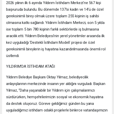
2026 yılının ilk 6 ayında Yıldırım İstihdam Merkezi’ne 567 kişi
başvuruda bulundu. Bu dönemde 137’si kadın ve 14’ü de özel
gereksinimli birey olmak üzere toplam 255 kişinin iş sahibi
olmasına katkı sağlandı. Yıldırım İstihdam Merkezi, son 5 yılda
ise toplam 5 bin 780 kişinin farklı sektörlerde iş bulmasına
aracılık etti. Yıldırım Belediyesi’nin yerel yönetimler arasında ilk
kez uyguladığı ‘Destekli İstihdam Modeli’ projesi de özel
gereksinimli bireylerin iş hayatına kazandırılmasında önemli rol
üstlendi.
YILDIRIM’DA İSTİHDAM ATAĞI
Yıldırım Belediye Başkanı Oktay Yılmaz, belediyecilik
anlayışlarının merkezinde insanın yer aldığını vurguladı. Başkan
Yılmaz, “Daha yaşanabilir bir Yıldırım için çalışmalarımızı
sürdürürken, hemşehrilerimizin sosyal ve ekonomik hayatına
da destek oluyoruz. Göreve geldiğimiz günden bu yana
uyguladığımız istihdam odaklı projelerle binlerce vatandaşımızın