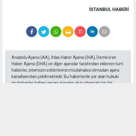
İSTANBUL HABERİ
Anadolu Ajansı (AA), İhlas Haber Ajansı (İHA), Demirören
Haber Ajansı (DHA) ve diğer ajanslar tarafından eklenen tüm
haberler, sitemizin editörlerinin müdahalesi olmadan ajans
kanallarından çekilmektedir. Bu haberlerde yer alan hukuki
muhataplar haberi geçen ajanslar olup sitemizin hiç bir
editörü sorumlu tutulamaz...
#Cüneyt Yüksel
#Ak Parti
#Milletvekili
#İstanbul
#Esnaf
#Ziyaretleri
#Vatandaşlar