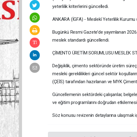
yeterlilik kriterlerini güncelledi.
ANKARA (İGFA) - Meslekî Yeterlilik Kurumu (M
Bugünkü Resmi Gazete’de yayımlanan 2026/7 
meslek standardı güncellendi.
ÇİMENTO ÜRETİM SORUMLUSU MESLEK STA
Değişiklik, çimento sektöründe üretim süreçler
mesleki gereklilikleri güncel sektör koşullar
(ÇEİS) tarafından hazırlanan ve MYK Çimen
Güncellemenin sektördeki çalışanlar, belgelen
ve eğitim programlarını doğrudan etkilemesi
Söz konusu revizenin detaylarına ulaşmak için