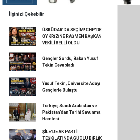
İlginizi Çekebilir
ÜSKÜDAR’DA SEÇİM! CHP’DE
OY KRİZİNE RAĞMEN BAŞKAN
VEKİLİ BELLİ OLDU
Gençler Sordu, Bakan Yusuf
Tekin Cevapladı
Yusuf Tekin, Üniversite Adayı
Gençlerle Buluştu
Türkiye, Suudi Arabistan ve
Pakistan’dan Tarihi Savunma
Hamlesi
ŞİLE’DE AK PARTİ
TEŞKİLATINDA GÜÇLÜ BİRLİK