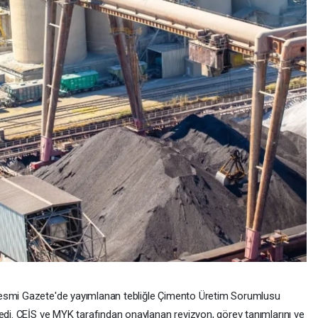
Resmi Gazete'de yayımlanan tebliğle Çimento Üretim Sorumlusu
ledi. ÇEİS ve MYK tarafından onaylanan revizyon, görev tanımlarını ve