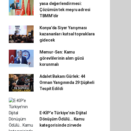
yasa değerlendirmesi:
Çözümün tek meşru adresi
TBMM'dir
Konya’da Siyer Yarışması
kazananları kutsal topraklara
gidecek
Memur-Sen: Kamu
görevlilerinin alım gücü
korunmalı
Adalet Bakanı Gürlek: 44
Orman Yangınında 29 Şüpheli
Tespit Edildi
E-KİP’e Türkiye’nin Dijital
Dönüşüm Ödülü... Kamu
kategorisinde zirvede