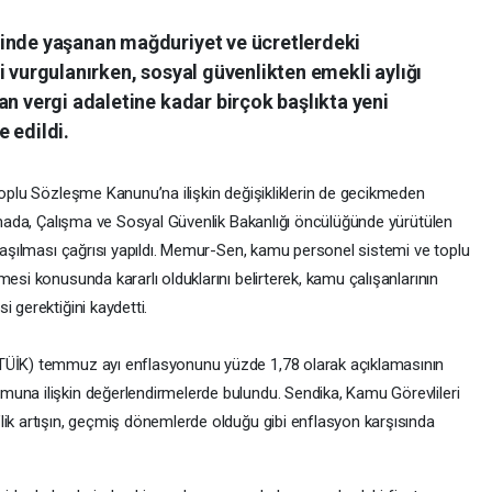
linde yaşanan mağduriyet ve ücretlerdeki
i vurgulanırken, sosyal güvenlikten emekli aylığı
an vergi adaletine kadar birçok başlıkta yeni
 edildi.
Toplu Sözleşme Kanunu’na ilişkin değişikliklerin de gecikmeden
lamada, Çalışma ve Sosyal Güvenlik Bakanlığı öncülüğünde yürütülen
ylaşılması çağrısı yapıldı. Memur-Sen, kamu personel sistemi ve toplu
esi konusunda kararlı olduklarını belirterek, kamu çalışanlarının
 gerektiğini kaydetti.
(TÜİK) temmuz ayı enflasyonunu yüzde 1,78 olarak açıklamasının
una ilişkin değerlendirmelerde bulundu. Sendika, Kamu Görevlileri
lik artışın, geçmiş dönemlerde olduğu gibi enflasyon karşısında