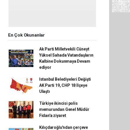
En Çok Okunanlar
Ak Parti Milletvekili Cüneyt
Yüksel Sahada Vatandaşların
Kalbine Dokunmaya Devam
ediyor
Istanbul Belediyeleri Değişti
AK Parti 19, CHP 18 İlçeye
Ulaştı
Türkiye ikincisi polis
memurundan Genel Müdür
Fidan'a ziyaret
Kılıçdaroğlu'ndan çerçeve