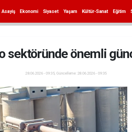
Asayiş
Ekonomi
Siyaset
Yaşam
Kültür-Sanat
Eğitim
o sektöründe önemli gün
28.06.2026 - 09:35, Güncelleme: 28.06.2026 - 09:35