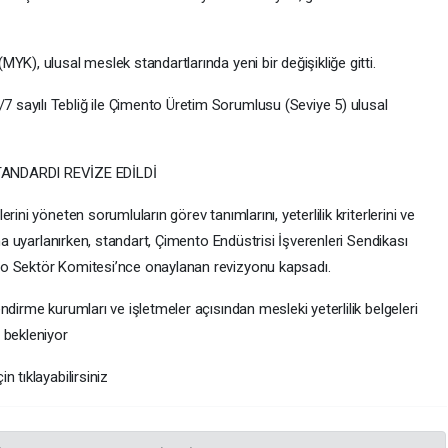
YK), ulusal meslek standartlarında yeni bir değişikliğe gitti.
sayılı Tebliğ ile Çimento Üretim Sorumlusu (Seviye 5) ulusal
NDARDI REVİZE EDİLDİ
ini yöneten sorumluların görev tanımlarını, yeterlilik kriterlerini ve
ına uyarlanırken, standart, Çimento Endüstrisi İşverenleri Sendikası
to Sektör Komitesi’nce onaylanan revizyonu kapsadı.
dirme kurumları ve işletmeler açısından mesleki yeterlilik belgeleri
 bekleniyor
 tıklayabilirsiniz