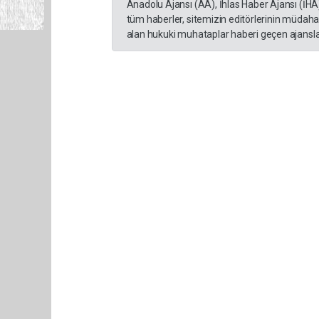
Anadolu Ajansı (AA), İhlas Haber Ajansı (İHA
tüm haberler, sitemizin editörlerinin müdaha
alan hukuki muhataplar haberi geçen ajanslar