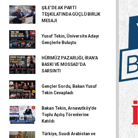
ŞİLE’DE AK PARTİ
TEŞKİLATINDA GÜÇLÜ BİRLİK
MESAJI
Yusuf Tekin, Üniversite Adayı
Gençlerle Buluştu
HÜRMÜZ PAZARLIĞI, İRAN’A
BASKI VE MOSSAD’DA
SARSINTI
Gençler Sordu, Bakan Yusuf
Tekin Cevapladı
Bakan Tekin, Arnavutköy’de
Toplu Açılış Törenlerine
Katıldı
Türkiye, Suudi Arabistan ve