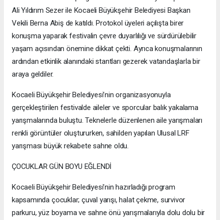
Ali Yıldırım Sezer ile Kocaeli Büyükşehir Belediyesi Başkan
Vekili Berna Abiş de katıldı. Protokol üyeleri açılışta birer
konuşma yaparak festivalin çevre duyarlılığı ve sürdürülebilir
yaşam açısından önemine dikkat çekti. Ayrıca konuşmalarının
ardından etkinlik alanındaki stantları gezerek vatandaşlarla bir
araya geldiler.
Kocaeli Büyükşehir Belediyesi’nin organizasyonuyla
gerçekleştirilen festivalde aileler ve sporcular balık yakalama
yarışmalarında buluştu. Teknelerle düzenlenen aile yarışmaları
renkli görüntüler oluştururken, sahilden yapılan Ulusal LRF
yarışması büyük rekabete sahne oldu.
ÇOCUKLAR GÜN BOYU EĞLENDİ
Kocaeli Büyükşehir Belediyesi’nin hazırladığı program
kapsamında çocuklar; çuval yarışı, halat çekme, survivor
parkuru, yüz boyama ve sahne önü yarışmalarıyla dolu dolu bir