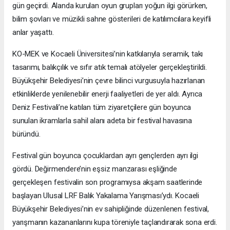
gün geçirdi. Alanda kurulan oyun grupları yoğun ilgi görürken,
bilim şovları ve müzikli sahne gösterileri de katılımcılara keyifli
anlar yaşattı.
KO-MEK ve Kocaeli Üniversitesi’nin katkılarıyla seramik, takı
tasarımı, balıkçılık ve sıfır atık temalı atölyeler gerçekleştirildi.
Büyükşehir Belediyesi’nin çevre bilinci vurgusuyla hazırlanan
etkinliklerde yenilenebilir enerji faaliyetleri de yer aldı. Ayrıca
Deniz Festivali’ne katılan tüm ziyaretçilere gün boyunca
sunulan ikramlarla sahil alanı adeta bir festival havasına
büründü.
Festival gün boyunca çocuklardan ayrı gençlerden ayrı ilgi
gördü. Değirmendere’nin eşsiz manzarası eşliğinde
gerçekleşen festivalin son programıysa akşam saatlerinde
başlayan Ulusal LRF Balık Yakalama Yarışması’ydı. Kocaeli
Büyükşehir Belediyesi’nin ev sahipliğinde düzenlenen festival,
yarışmanın kazananlarını kupa töreniyle taçlandırarak sona erdi.