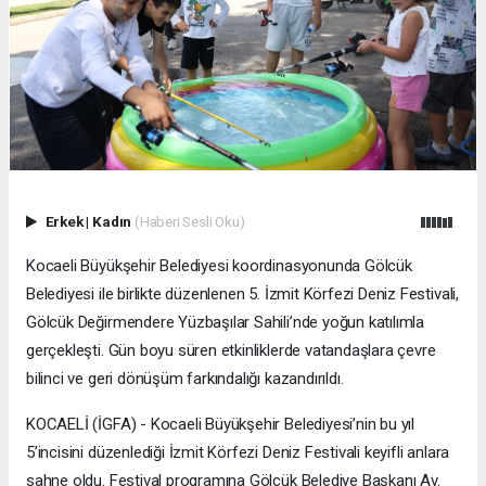
Erkek
|
Kadın
(Haberi Sesli Oku)
Kocaeli Büyükşehir Belediyesi koordinasyonunda Gölcük
Belediyesi ile birlikte düzenlenen 5. İzmit Körfezi Deniz Festivali,
Gölcük Değirmendere Yüzbaşılar Sahili’nde yoğun katılımla
gerçekleşti. Gün boyu süren etkinliklerde vatandaşlara çevre
bilinci ve geri dönüşüm farkındalığı kazandırıldı.
KOCAELİ (İGFA) - Kocaeli Büyükşehir Belediyesi’nin bu yıl
5’incisini düzenlediği İzmit Körfezi Deniz Festivali keyifli anlara
sahne oldu. Festival programına Gölcük Belediye Başkanı Av.