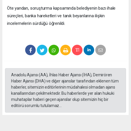
Öte yandan, soruşturma kapsamında belediyenin bazı ihale
süreçleri, banka hareketleri ve tanık beyanlarına ilişkin
incelemelerin sürdüğü öğrenildi.
Anadolu Ajansı (AA), İhlas Haber Ajansı (İHA), Demirören
Haber Ajansı (DHA) ve diğer ajanslar tarafından eklenen tüm
haberler, sitemizin editörlerinin müdahalesi olmadan ajans
kanallarından çekilmektedir. Bu haberlerde yer alan hukuki
muhataplar haberi geçen ajanslar olup sitemizin hiç bir
editörü sorumlu tutulamaz...
#Erdal Beşikçioğlu
#ankara
#emniyet ifadesi
#Rüşvet
#Yolsuzluk