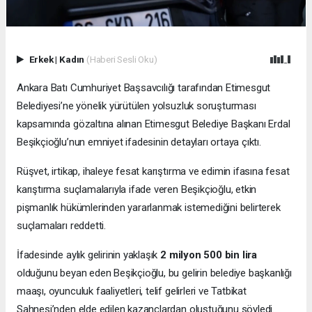
Erkek
|
Kadın
(Haberi Sesli Oku)
Ankara Batı Cumhuriyet Başsavcılığı tarafından Etimesgut
Belediyesi’ne yönelik yürütülen yolsuzluk soruşturması
kapsamında gözaltına alınan Etimesgut Belediye Başkanı Erdal
Beşikçioğlu’nun emniyet ifadesinin detayları ortaya çıktı.
Rüşvet, irtikap, ihaleye fesat karıştırma ve edimin ifasına fesat
karıştırma suçlamalarıyla ifade veren Beşikçioğlu, etkin
pişmanlık hükümlerinden yararlanmak istemediğini belirterek
suçlamaları reddetti.
İfadesinde aylık gelirinin yaklaşık
2 milyon 500 bin lira
olduğunu beyan eden Beşikçioğlu, bu gelirin belediye başkanlığı
maaşı, oyunculuk faaliyetleri, telif gelirleri ve Tatbikat
Sahnesi’nden elde edilen kazançlardan oluştuğunu söyledi.