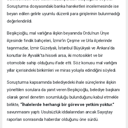
Soruşturma dosyasındaki banka hareketleri incelemesinde ise
beyan edilen gelirle uyumlu düzenli para girişlerinin bulunmadığı
değerlendirildi.
Beşikçioğlu, mal varlığına ilişkin beyanında Ordu’nun Ünye
ilçesinde fındık bahçeleri, İzmir’in Çeşme ve Urla ilçelerinde
taşınmazlar, İzmir Güzelyalı, İstanbul Büyükyalı ve Ankara’da
konutlar ile Ayvalık’ta hisseli arsa, iki motosiklet ve bir
otomobile sahip olduğunu ifade etti. Söz konusu mal varlığını
yıllar içerisindeki birikimleri ve miras yoluyla edindiğini söyledi.
Soruşturma kapsamında belediyedeki ihale süreçlerine ilişkin
yöneltilen sorulara da yanıt veren Beşikçioğlu, belediye başkanı
olarak genel denetim sorumluluğu bulunduğunu kabul etmekle
birlikte,
“İhalelerde herhangi bir görev ve yetkim yoktur.”
savunmasını yaptı. Usulsüzlük iddialarından ancak Sayıştay
raporları sonrasında haberdar olduğunu öne sürdü.