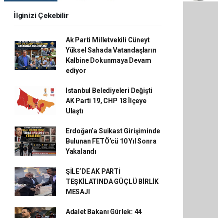
İlginizi Çekebilir
Ak Parti Milletvekili Cüneyt
Yüksel Sahada Vatandaşların
Kalbine Dokunmaya Devam
ediyor
Istanbul Belediyeleri Değişti
AK Parti 19, CHP 18 İlçeye
Ulaştı
Erdoğan’a Suikast Girişiminde
Bulunan FETÖ’cü 10 Yıl Sonra
Yakalandı
ŞİLE’DE AK PARTİ
TEŞKİLATINDA GÜÇLÜ BİRLİK
MESAJI
Adalet Bakanı Gürlek: 44