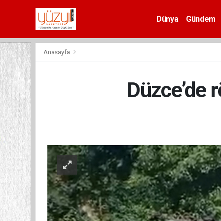
Dünya
Gündem
Spor
Anasayfa
Düzce’de r