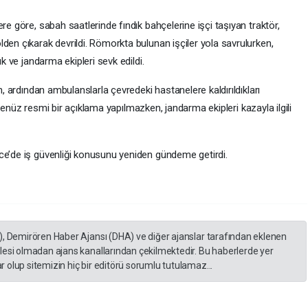
re göre, sabah saatlerinde fındık bahçelerine işçi taşıyan traktör,
den çıkarak devrildi. Römorkta bulunan işçiler yola savrulurken,
ık ve jandarma ekipleri sevk edildi.
n, ardından ambulanslarla çevredeki hastanelere kaldırıldıkları
li henüz resmi bir açıklama yapılmazken, jandarma ekipleri kazayla ilgili
ce’de iş güvenliği konusunu yeniden gündeme getirdi.
), Demirören Haber Ajansı (DHA) ve diğer ajanslar tarafından eklenen
lesi olmadan ajans kanallarından çekilmektedir. Bu haberlerde yer
 olup sitemizin hiç bir editörü sorumlu tutulamaz...