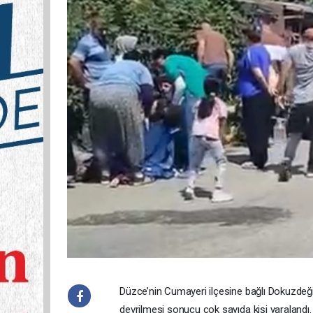
Düzce’nin Cumayeri ilçesine bağlı Dokuzdeğir
devrilmesi sonucu çok sayıda kişi yaralandı.