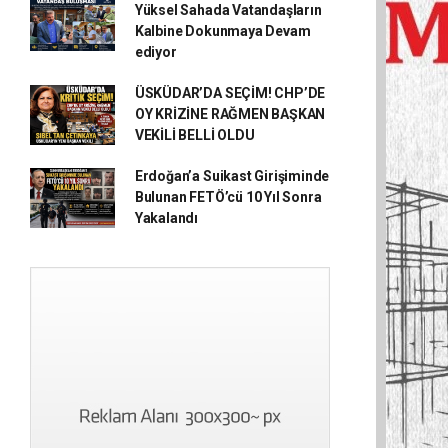
Yüksel Sahada Vatandaşların
Kalbine Dokunmaya Devam
ediyor
ÜSKÜDAR’DA SEÇİM! CHP’DE
OY KRİZİNE RAĞMEN BAŞKAN
VEKİLİ BELLİ OLDU
Erdoğan’a Suikast Girişiminde
Bulunan FETÖ’cü 10 Yıl Sonra
Yakalandı