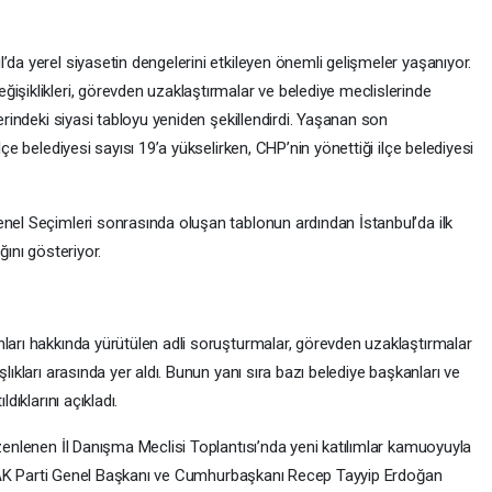
’da yerel siyasetin dengelerini etkileyen önemli gelişmeler yaşanıyor.
işiklikleri, görevden uzaklaştırmalar ve belediye meclislerinde
lerindeki siyasi tabloyu yeniden şekillendirdi. Yaşanan son
lçe belediyesi sayısı 19’a yükselirken, CHP’nin yönettiği ilçe belediyesi
enel Seçimleri sonrasında oluşan tablonun ardından İstanbul’da ilk
ğını gösteriyor.
nları hakkında yürütülen adli soruşturmalar, görevden uzaklaştırmalar
lıkları arasında yer aldı. Bunun yanı sıra bazı belediye başkanları ve
dıklarını açıkladı.
üzenlenen İl Danışma Meclisi Toplantısı’nda yeni katılımlar kamuoyuyla
eri AK Parti Genel Başkanı ve Cumhurbaşkanı Recep Tayyip Erdoğan