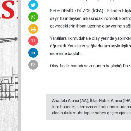
Sefer DEMİR / DÜZCE (İGFA) - Edinilen bilgile
seyir halindeyken arkasındaki römork kontrol
çevredekilerin ihbarı üzerine olay yerine sağl
Yaralılara ilk müdahale olay yerinde yapılırke
öğrenildi. Yaralıların sağlık durumlarıyla ilgi
inceleme başlattı.
Olay, fındık hasadı sezonunun başladığı Düz
Anadolu Ajansı (AA), İhlas Haber Ajansı (İHA
tüm haberler, sitemizin editörlerinin müdaha
alan hukuki muhataplar haberi geçen ajanslar