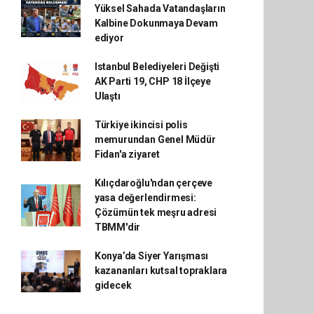
Yüksel Sahada Vatandaşların
Kalbine Dokunmaya Devam
ediyor
Istanbul Belediyeleri Değişti
AK Parti 19, CHP 18 İlçeye
Ulaştı
Türkiye ikincisi polis
memurundan Genel Müdür
Fidan'a ziyaret
Kılıçdaroğlu'ndan çerçeve
yasa değerlendirmesi:
Çözümün tek meşru adresi
TBMM'dir
Konya’da Siyer Yarışması
kazananları kutsal topraklara
gidecek