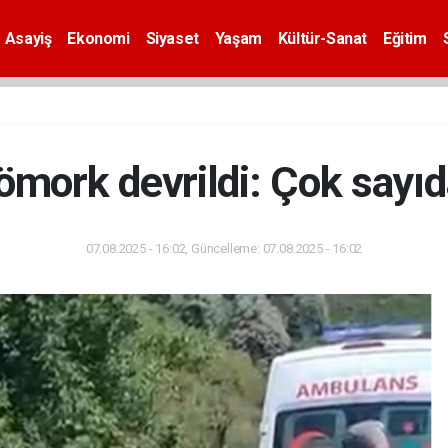
Asayiş
Ekonomi
Siyaset
Yaşam
Kültür-Sanat
Eğitim
ömork devrildi: Çok sayıda
07.08.2025 - 16:02, Güncelleme: 07.08.2025 - 16:02