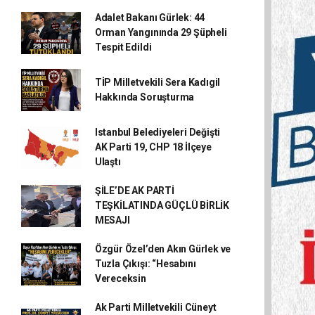
Adalet Bakanı Gürlek: 44
Orman Yangınında 29 Şüpheli
Tespit Edildi
TİP Milletvekili Sera Kadıgil
Hakkında Soruşturma
Istanbul Belediyeleri Değişti
AK Parti 19, CHP 18 İlçeye
Ulaştı
ŞİLE’DE AK PARTİ
TEŞKİLATINDA GÜÇLÜ BİRLİK
MESAJI
Özgür Özel’den Akın Gürlek ve
Tuzla Çıkışı: “Hesabını
Vereceksin
Ak Parti Milletvekili Cüneyt