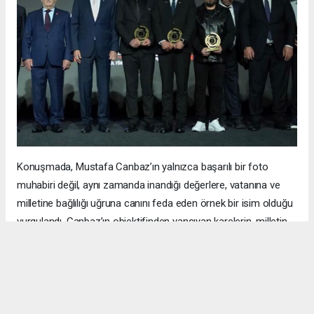
Konuşmada, Mustafa Canbaz’ın yalnızca başarılı bir foto
muhabiri değil, aynı zamanda inandığı değerlere, vatanına ve
milletine bağlılığı uğruna canını feda eden örnek bir isim olduğu
vurgulandı. Canbaz’ın objektifinden yansıyan karelerin, milletin
hafızasında unutulmaz izler bıraktığı ifade edildi.
Yarışmanın, 15 Temmuz darbe girişiminin hafızalarda canlı
tutulmasına ve şehitlerin hatırasının gelecek nesillere
aktarılmasına önemli katkı sunduğu belirtilirken, dereceye giren