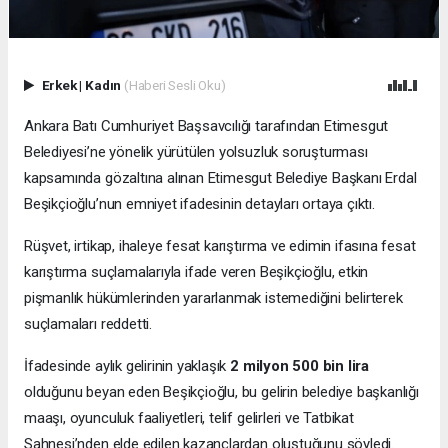
Erkek
|
Kadın
(Haberi Sesli Oku)
Ankara Batı Cumhuriyet Başsavcılığı tarafından Etimesgut
Belediyesi’ne yönelik yürütülen yolsuzluk soruşturması
kapsamında gözaltına alınan Etimesgut Belediye Başkanı Erdal
Beşikçioğlu’nun emniyet ifadesinin detayları ortaya çıktı.
Rüşvet, irtikap, ihaleye fesat karıştırma ve edimin ifasına fesat
karıştırma suçlamalarıyla ifade veren Beşikçioğlu, etkin
pişmanlık hükümlerinden yararlanmak istemediğini belirterek
suçlamaları reddetti.
İfadesinde aylık gelirinin yaklaşık
2 milyon 500 bin lira
olduğunu beyan eden Beşikçioğlu, bu gelirin belediye başkanlığı
maaşı, oyunculuk faaliyetleri, telif gelirleri ve Tatbikat
Sahnesi’nden elde edilen kazançlardan oluştuğunu söyledi.