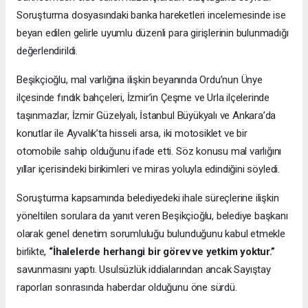
Soruşturma dosyasındaki banka hareketleri incelemesinde ise
beyan edilen gelirle uyumlu düzenli para girişlerinin bulunmadığı
değerlendirildi.
Beşikçioğlu, mal varlığına ilişkin beyanında Ordu’nun Ünye
ilçesinde fındık bahçeleri, İzmir’in Çeşme ve Urla ilçelerinde
taşınmazlar, İzmir Güzelyalı, İstanbul Büyükyalı ve Ankara’da
konutlar ile Ayvalık’ta hisseli arsa, iki motosiklet ve bir
otomobile sahip olduğunu ifade etti. Söz konusu mal varlığını
yıllar içerisindeki birikimleri ve miras yoluyla edindiğini söyledi.
Soruşturma kapsamında belediyedeki ihale süreçlerine ilişkin
yöneltilen sorulara da yanıt veren Beşikçioğlu, belediye başkanı
olarak genel denetim sorumluluğu bulunduğunu kabul etmekle
birlikte,
“İhalelerde herhangi bir görev ve yetkim yoktur.”
savunmasını yaptı. Usulsüzlük iddialarından ancak Sayıştay
raporları sonrasında haberdar olduğunu öne sürdü.