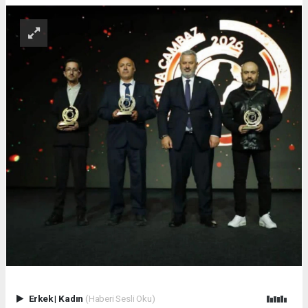
Erkek
|
Kadın
(Haberi Sesli Oku)