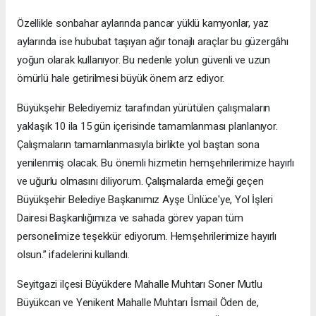
Özellikle sonbahar aylarında pancar yüklü kamyonlar, yaz
aylarında ise hububat taşıyan ağır tonajlı araçlar bu güzergâhı
yoğun olarak kullanıyor. Bu nedenle yolun güvenli ve uzun
ömürlü hale getirilmesi büyük önem arz ediyor.
Büyükşehir Belediyemiz tarafından yürütülen çalışmaların
yaklaşık 10 ila 15 gün içerisinde tamamlanması planlanıyor.
Çalışmaların tamamlanmasıyla birlikte yol baştan sona
yenilenmiş olacak. Bu önemli hizmetin hemşehrilerimize hayırlı
ve uğurlu olmasını diliyorum. Çalışmalarda emeği geçen
Büyükşehir Belediye Başkanımız Ayşe Ünlüce'ye, Yol İşleri
Dairesi Başkanlığımıza ve sahada görev yapan tüm
personelimize teşekkür ediyorum. Hemşehrilerimize hayırlı
olsun.” ifadelerini kullandı.
Seyitgazi ilçesi Büyükdere Mahalle Muhtarı Soner Mutlu
Büyükcan ve Yenikent Mahalle Muhtarı İsmail Öden de,