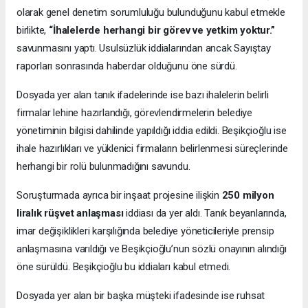
olarak genel denetim sorumluluğu bulunduğunu kabul etmekle
birlikte,
“İhalelerde herhangi bir görev ve yetkim yoktur.”
savunmasını yaptı. Usulsüzlük iddialarından ancak Sayıştay
raporları sonrasında haberdar olduğunu öne sürdü.
Dosyada yer alan tanık ifadelerinde ise bazı ihalelerin belirli
firmalar lehine hazırlandığı, görevlendirmelerin belediye
yönetiminin bilgisi dahilinde yapıldığı iddia edildi. Beşikçioğlu ise
ihale hazırlıkları ve yüklenici firmaların belirlenmesi süreçlerinde
herhangi bir rolü bulunmadığını savundu.
Soruşturmada ayrıca bir inşaat projesine ilişkin
250 milyon
liralık rüşvet anlaşması
iddiası da yer aldı. Tanık beyanlarında,
imar değişiklikleri karşılığında belediye yöneticileriyle prensip
anlaşmasına varıldığı ve Beşikçioğlu’nun sözlü onayının alındığı
öne sürüldü. Beşikçioğlu bu iddiaları kabul etmedi.
Dosyada yer alan bir başka müşteki ifadesinde ise ruhsat