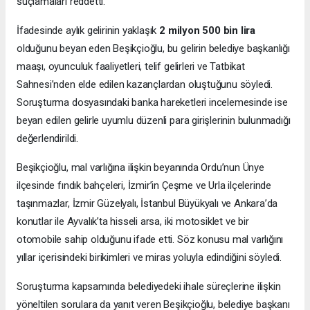
suçlamaları reddetti.
İfadesinde aylık gelirinin yaklaşık
2 milyon 500 bin lira
olduğunu beyan eden Beşikçioğlu, bu gelirin belediye başkanlığı
maaşı, oyunculuk faaliyetleri, telif gelirleri ve Tatbikat
Sahnesi’nden elde edilen kazançlardan oluştuğunu söyledi.
Soruşturma dosyasındaki banka hareketleri incelemesinde ise
beyan edilen gelirle uyumlu düzenli para girişlerinin bulunmadığı
değerlendirildi.
Beşikçioğlu, mal varlığına ilişkin beyanında Ordu’nun Ünye
ilçesinde fındık bahçeleri, İzmir’in Çeşme ve Urla ilçelerinde
taşınmazlar, İzmir Güzelyalı, İstanbul Büyükyalı ve Ankara’da
konutlar ile Ayvalık’ta hisseli arsa, iki motosiklet ve bir
otomobile sahip olduğunu ifade etti. Söz konusu mal varlığını
yıllar içerisindeki birikimleri ve miras yoluyla edindiğini söyledi.
Soruşturma kapsamında belediyedeki ihale süreçlerine ilişkin
yöneltilen sorulara da yanıt veren Beşikçioğlu, belediye başkanı