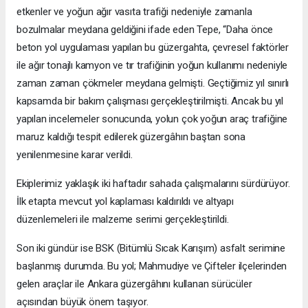
etkenler ve yoğun ağır vasıta trafiği nedeniyle zamanla
bozulmalar meydana geldiğini ifade eden Tepe, “Daha önce
beton yol uygulaması yapılan bu güzergahta, çevresel faktörler
ile ağır tonajlı kamyon ve tır trafiğinin yoğun kullanımı nedeniyle
zaman zaman çökmeler meydana gelmişti. Geçtiğimiz yıl sınırlı
kapsamda bir bakım çalışması gerçekleştirilmişti. Ancak bu yıl
yapılan incelemeler sonucunda, yolun çok yoğun araç trafiğine
maruz kaldığı tespit edilerek güzergâhın baştan sona
yenilenmesine karar verildi.
Ekiplerimiz yaklaşık iki haftadır sahada çalışmalarını sürdürüyor.
İlk etapta mevcut yol kaplaması kaldırıldı ve altyapı
düzenlemeleri ile malzeme serimi gerçekleştirildi.
Son iki gündür ise BSK (Bitümlü Sıcak Karışım) asfalt serimine
başlanmış durumda. Bu yol; Mahmudiye ve Çifteler ilçelerinden
gelen araçlar ile Ankara güzergâhını kullanan sürücüler
açısından büyük önem taşıyor.