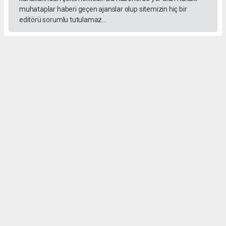
muhataplar haberi geçen ajanslar olup sitemizin hiç bir
editörü sorumlu tutulamaz...
#Erdal Beşikçioğlu
#ankara
#emniyet ifadesi
#Rüşvet
#Yolsuzluk
Anasayfa
Gündem
Mustafa Canbaz Fotoğraf
Yarışması’nın Ödülleri Töreni yapıldı
GÜNDEM
02.08.2026 - 14:32, Güncelleme: 03.08.2026 - 02:54