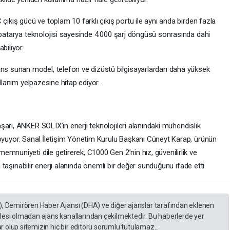
çıkış gücü ve toplam 10 farklı çıkış portu ile aynı anda birden fazla
4 batarya teknolojisi sayesinde 4.000 şarj döngüsü sonrasında dahi
biliyor.
 sunan model, telefon ve dizüstü bilgisayarlardan daha yüksek
ullanım yelpazesine hitap ediyor.
arı, ANKER SOLIX’in enerji teknolojileri alanındaki mühendislik
koyuyor. Sanal İletişim Yönetim Kurulu Başkanı Cüneyt Karap, ürünün
mnuniyeti dile getirerek, C1000 Gen 2’nin hız, güvenilirlik ve
la taşınabilir enerji alanında önemli bir değer sunduğunu ifade etti.
), Demirören Haber Ajansı (DHA) ve diğer ajanslar tarafından eklenen
lesi olmadan ajans kanallarından çekilmektedir. Bu haberlerde yer
 olup sitemizin hiç bir editörü sorumlu tutulamaz...