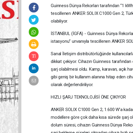
Guinness Dünya Rekorları tarafından “1 kWh sı
tescillenen ANKER SOLIX C1000 Gen 2, Türkiy
olabiliyor.
İSTANBUL (İGFA) - Guinness Dünya Rekorları t
istasyonu” unvanıyla tescillenen ANKER SOL
Sanal İletişim distribütörlüğünde kullanıcıla
dikkat çekiyor. Cihazın Guinness tarafından 
şarj olabilmesi oldu. Kamp, karavan, açık hava
gibi geniş bir kullanım alanına hitap eden cih
olarak değerlendiriliyor.
HIZLI ŞARJ TEKNOLOJİSİ ÖNE ÇIKIYOR
ANKER SOLIX C1000 Gen 2, 1.600 W’a kadar AC
modellere göre çok daha kısa sürede şarj ol
dolum süresi, cihazın Guinness Dünya Rekoru 
şarj bekleme süreleri olmadan cihazı hızlı şek