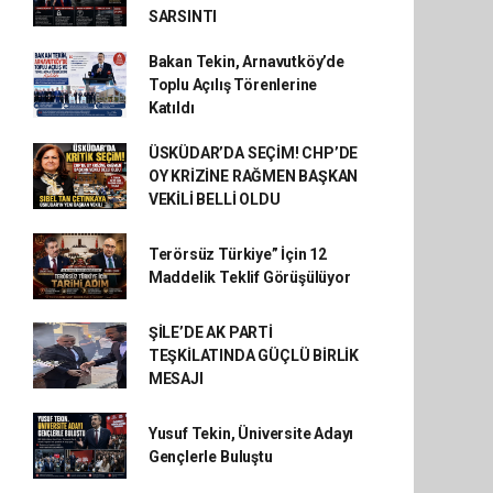
SARSINTI
Bakan Tekin, Arnavutköy’de
Toplu Açılış Törenlerine
Katıldı
ÜSKÜDAR’DA SEÇİM! CHP’DE
OY KRİZİNE RAĞMEN BAŞKAN
VEKİLİ BELLİ OLDU
Terörsüz Türkiye” İçin 12
Maddelik Teklif Görüşülüyor
ŞİLE’DE AK PARTİ
TEŞKİLATINDA GÜÇLÜ BİRLİK
MESAJI
Yusuf Tekin, Üniversite Adayı
Gençlerle Buluştu