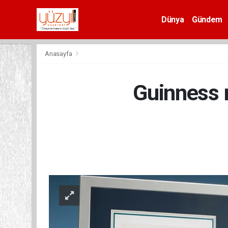
Dünya
Gündem
Spor
Anasayfa
Guinness r