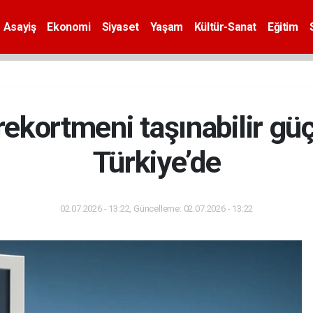
Asayiş
Ekonomi
Siyaset
Yaşam
Kültür-Sanat
Eğitim
ekortmeni taşınabilir gü
Türkiye’de
02.07.2026 - 13:22, Güncelleme: 02.07.2026 - 13:22