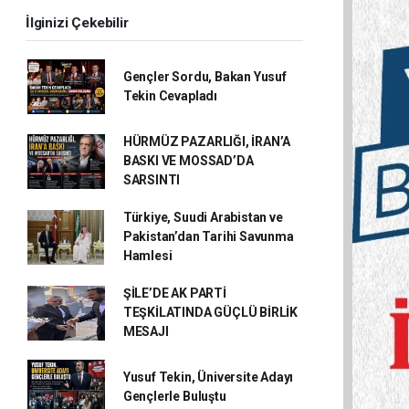
İlginizi Çekebilir
Gençler Sordu, Bakan Yusuf
Tekin Cevapladı
HÜRMÜZ PAZARLIĞI, İRAN’A
BASKI VE MOSSAD’DA
SARSINTI
Türkiye, Suudi Arabistan ve
Pakistan’dan Tarihi Savunma
Hamlesi
ŞİLE’DE AK PARTİ
TEŞKİLATINDA GÜÇLÜ BİRLİK
MESAJI
Yusuf Tekin, Üniversite Adayı
Gençlerle Buluştu