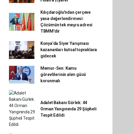
Fidan'a ziyaret
Kılıçdaroğlu'ndan çerçeve
yasa değerlendirmesi:
Çözümün tek meşru adresi
TBMM'dir
Konya’da Siyer Yarışması
kazananları kutsal topraklara
gidecek
Memur-Sen: Kamu
görevlilerinin alım gücü
korunmalı
Adalet Bakanı Gürlek: 44
Orman Yangınında 29 Şüpheli
Tespit Edildi