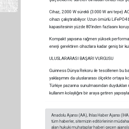
Cihaz, 2.000 W sürekli (3.000 W ani tepe) AC 
cihazı çalıştırabiliyor. Uzun ömürlü LiFePO
kapasitesinin yüzde 80’inden fazlasını koruya
Kompakt yapısına rağmen yüksek performans
enerji gerektiren cihazlara kadar geniş bir k
ULUSLARARASI BAŞARI VURGUSU
Guinness Dünya Rekoru ile tescillenen bu baş
yaklaşımını da uluslararası ölçekte ortaya 
Türkiye pazarına sunulmasından duydukları me
kullanım kolaylığını bir araya getiren yapısıy
Anadolu Ajansı (AA), İhlas Haber Ajansı (İHA
tüm haberler, sitemizin editörlerinin müdaha
alan hukuki muhataplar haberi geçen ajanslar