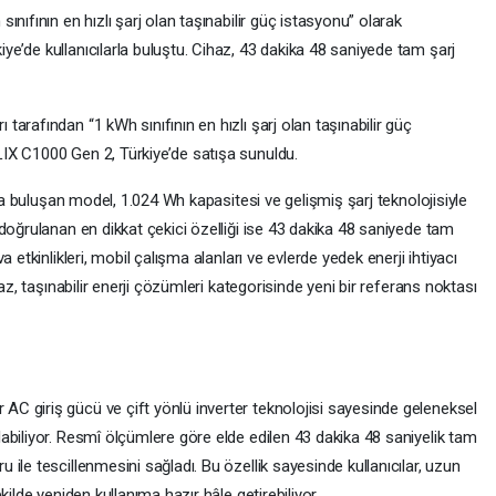
nıfının en hızlı şarj olan taşınabilir güç istasyonu” olarak
e’de kullanıcılarla buluştu. Cihaz, 43 dakika 48 saniyede tam şarj
arafından “1 kWh sınıfının en hızlı şarj olan taşınabilir güç
IX C1000 Gen 2, Türkiye’de satışa sunuldu.
rla buluşan model, 1.024 Wh kapasitesi ve gelişmiş şarj teknolojisiyle
doğrulanan en dikkat çekici özelliği ise 43 dakika 48 saniyede tam
 etkinlikleri, mobil çalışma alanları ve evlerde yedek enerji ihtiyacı
az, taşınabilir enerji çözümleri kategorisinde yeni bir referans noktası
 giriş gücü ve çift yönlü inverter teknolojisi sayesinde geleneksel
abiliyor. Resmî ölçümlere göre elde edilen 43 dakika 48 saniyelik tam
ile tescillenmesini sağladı. Bu özellik sayesinde kullanıcılar, uzun
ilde yeniden kullanıma hazır hâle getirebiliyor.