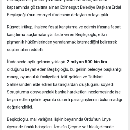
kapsamında gözaltına alınan Etimesgut Belediye Başkanı Erdal
Beşikçioğlu’nun emniyet ifadesinin detayları ortaya çıktı.
Rüşvet, irtikap, ihaleye fesat karıştırma ve edimin ifasına fesat
karıştırma suçlamalarıyla ifade veren Beşikçioğlu, etkin
pişmanlık hükümlerinden yararlanmak istemediğini belirterek
suçlamaları reddetti.
İfadesinde aylık gelirinin yaklaşık
2 milyon 500 bin lira
olduğunu beyan eden Beşikçioğlu, bu gelirin belediye başkanlığı
maaşı, oyunculuk faaliyetleri, telif gelirleri ve Tatbikat
Sahnesi’nden elde edilen kazançlardan oluştuğunu söyledi.
Soruşturma dosyasındaki banka hareketleri incelemesinde ise
beyan edilen gelirle uyumlu düzenli para girişlerinin bulunmadığı
değerlendirildi.
Beşikçioğlu, mal varlığına ilişkin beyanında Ordu’nun Ünye
ilçesinde fındık bahçeleri, İzmir’in Çeşme ve Urla ilçelerinde