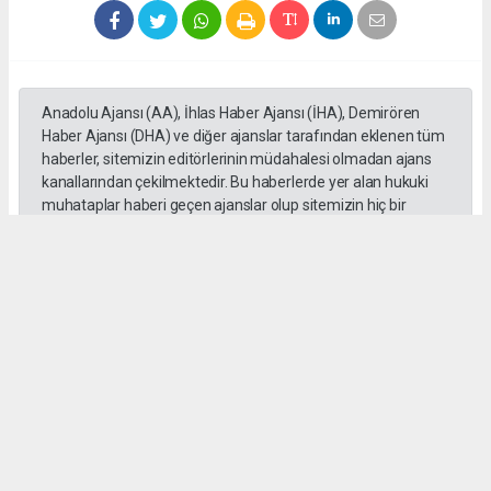
Anadolu Ajansı (AA), İhlas Haber Ajansı (İHA), Demirören
Haber Ajansı (DHA) ve diğer ajanslar tarafından eklenen tüm
haberler, sitemizin editörlerinin müdahalesi olmadan ajans
kanallarından çekilmektedir. Bu haberlerde yer alan hukuki
muhataplar haberi geçen ajanslar olup sitemizin hiç bir
editörü sorumlu tutulamaz...
#Erdal Beşikçioğlu
#ankara
#emniyet ifadesi
#Rüşvet
#Yolsuzluk
haber paketi
haber scripti
haber yazılımı
Tüm hakları saklı tutulmaktadır.Copyright 2026©