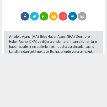
Anadolu Ajansı (AA), İhlas Haber Ajansı (İHA), Demirören
Haber Ajansı (DHA) ve diğer ajanslar tarafından eklenen tüm
haberler, sitemizin editörlerinin müdahalesi olmadan ajans
kanallarından çekilmektedir. Bu haberlerde yer alan hukuki
muhataplar haberi geçen ajanslar olup sitemizin hiç bir
editörü sorumlu tutulamaz...
#Cüneyt Yüksel
#Ak Parti
#Milletvekili
#İstanbul
#Esnaf
#Ziyaretleri
#Vatandaşlar