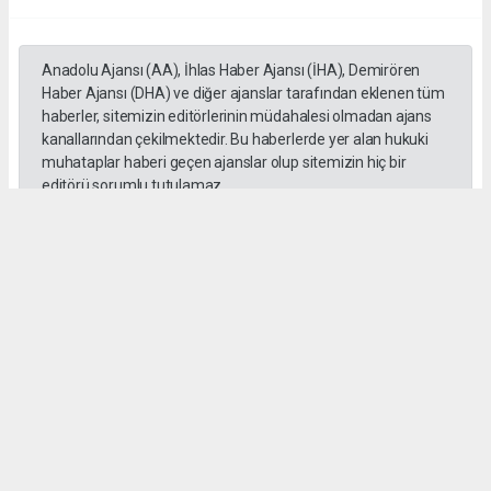
Anadolu Ajansı (AA), İhlas Haber Ajansı (İHA), Demirören
Haber Ajansı (DHA) ve diğer ajanslar tarafından eklenen tüm
haberler, sitemizin editörlerinin müdahalesi olmadan ajans
kanallarından çekilmektedir. Bu haberlerde yer alan hukuki
muhataplar haberi geçen ajanslar olup sitemizin hiç bir
editörü sorumlu tutulamaz...
#Erdal Beşikçioğlu
#ankara
#emniyet ifadesi
#Rüşvet
#Yolsuzluk
haber paketi
haber scripti
haber yazılımı
Tüm hakları saklı tutulmaktadır.Copyright 2026©
Haber Yazılımı:
Web Aksiyon ®