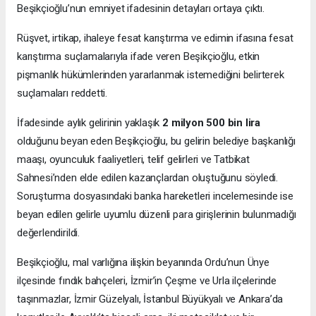
Beşikçioğlu’nun emniyet ifadesinin detayları ortaya çıktı.
Rüşvet, irtikap, ihaleye fesat karıştırma ve edimin ifasına fesat
karıştırma suçlamalarıyla ifade veren Beşikçioğlu, etkin
pişmanlık hükümlerinden yararlanmak istemediğini belirterek
suçlamaları reddetti.
İfadesinde aylık gelirinin yaklaşık
2 milyon 500 bin lira
olduğunu beyan eden Beşikçioğlu, bu gelirin belediye başkanlığı
maaşı, oyunculuk faaliyetleri, telif gelirleri ve Tatbikat
Sahnesi’nden elde edilen kazançlardan oluştuğunu söyledi.
Soruşturma dosyasındaki banka hareketleri incelemesinde ise
beyan edilen gelirle uyumlu düzenli para girişlerinin bulunmadığı
değerlendirildi.
Beşikçioğlu, mal varlığına ilişkin beyanında Ordu’nun Ünye
ilçesinde fındık bahçeleri, İzmir’in Çeşme ve Urla ilçelerinde
taşınmazlar, İzmir Güzelyalı, İstanbul Büyükyalı ve Ankara’da