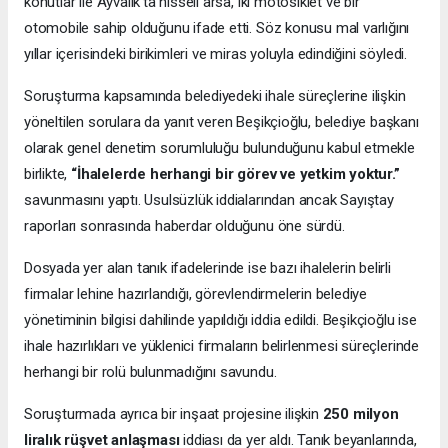
konutlar ile Ayvalık’ta hisseli arsa, iki motosiklet ve bir
otomobile sahip olduğunu ifade etti. Söz konusu mal varlığını
yıllar içerisindeki birikimleri ve miras yoluyla edindiğini söyledi.
Soruşturma kapsamında belediyedeki ihale süreçlerine ilişkin
yöneltilen sorulara da yanıt veren Beşikçioğlu, belediye başkanı
olarak genel denetim sorumluluğu bulunduğunu kabul etmekle
birlikte,
“İhalelerde herhangi bir görev ve yetkim yoktur.”
savunmasını yaptı. Usulsüzlük iddialarından ancak Sayıştay
raporları sonrasında haberdar olduğunu öne sürdü.
Dosyada yer alan tanık ifadelerinde ise bazı ihalelerin belirli
firmalar lehine hazırlandığı, görevlendirmelerin belediye
yönetiminin bilgisi dahilinde yapıldığı iddia edildi. Beşikçioğlu ise
ihale hazırlıkları ve yüklenici firmaların belirlenmesi süreçlerinde
herhangi bir rolü bulunmadığını savundu.
Soruşturmada ayrıca bir inşaat projesine ilişkin
250 milyon
liralık rüşvet anlaşması
iddiası da yer aldı. Tanık beyanlarında,