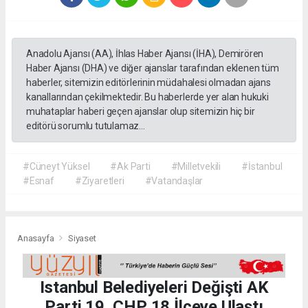
Anadolu Ajansı (AA), İhlas Haber Ajansı (İHA), Demirören
Haber Ajansı (DHA) ve diğer ajanslar tarafından eklenen tüm
haberler, sitemizin editörlerinin müdahalesi olmadan ajans
kanallarından çekilmektedir. Bu haberlerde yer alan hukuki
muhataplar haberi geçen ajanslar olup sitemizin hiç bir
editörü sorumlu tutulamaz...
#Cüneyt Yüksel
#Ak Parti
#Milletvekili
#İstanbul
#Esnaf
#Ziyaretleri
#Vatandaşlar
Anasayfa
Siyaset
Istanbul Belediyeleri Değişti AK
Parti 19, CHP 18 İlçeye Ulaştı