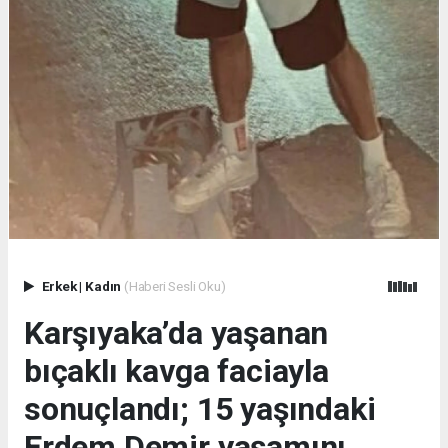
Erkek
|
Kadın
(Haberi Sesli Oku)
Karşıyaka’da yaşanan
bıçaklı kavga faciayla
sonuçlandı; 15 yaşındaki
Erdem Demir yaşamını