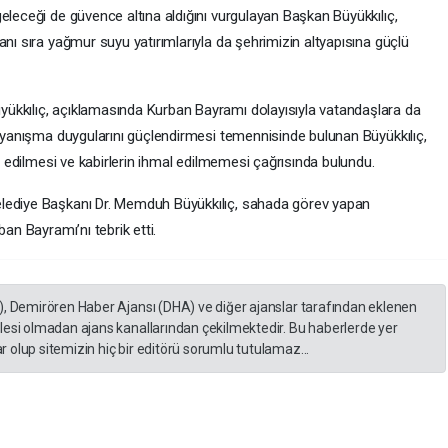
eleceği de güvence altına aldığını vurgulayan Başkan Büyükkılıç,
anı sıra yağmur suyu yatırımlarıyla da şehrimizin altyapısına güçlü
ükkılıç, açıklamasında Kurban Bayramı dolayısıyla vatandaşlara da
dayanışma duygularını güçlendirmesi temennisinde bulunan Büyükkılıç,
et edilmesi ve kabirlerin ihmal edilmemesi çağrısında bulundu.
elediye Başkanı Dr. Memduh Büyükkılıç, sahada görev yapan
an Bayramı’nı tebrik etti.
), Demirören Haber Ajansı (DHA) ve diğer ajanslar tarafından eklenen
lesi olmadan ajans kanallarından çekilmektedir. Bu haberlerde yer
 olup sitemizin hiç bir editörü sorumlu tutulamaz...