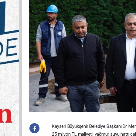
Kayseri Büyükşehir Belediye Başkanı Dr. Me
25 milyon TL maliyetli yağmur suyu hattı çal