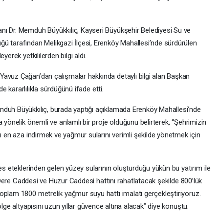
nı Dr. Memduh Büyükkılıç, Kayseri Büyükşehir Belediyesi Su ve
ü tarafından Melikgazi İlçesi, Erenköy Mahallesi’nde sürdürülen
erek yetkililerden bilgi aldı.
Yavuz Çağan’dan çalışmalar hakkında detaylı bilgi alan Başkan
de kararlılıkla sürdüğünü ifade etti.
mduh Büyükkılıç, burada yaptığı açıklamada Erenköy Mahallesi’nde
 yönelik önemli ve anlamlı bir proje olduğunu belirterek, “Şehrimizin
nı en aza indirmek ve yağmur sularını verimli şekilde yönetmek için
yes eteklerinden gelen yüzey sularının oluşturduğu yükün bu yatırım ile
li Dere Caddesi ve Huzur Caddesi hattını rahatlatacak şekilde 800’lük
oplam 1800 metrelik yağmur suyu hattı imalatı gerçekleştiriyoruz.
ölge altyapısını uzun yıllar güvence altına alacak” diye konuştu.