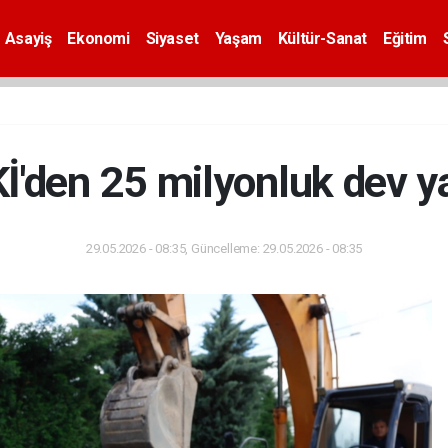
Asayiş
Ekonomi
Siyaset
Yaşam
Kültür-Sanat
Eğitim
'den 25 milyonluk dev y
29.05.2026 - 08:35, Güncelleme: 29.05.2026 - 08:35