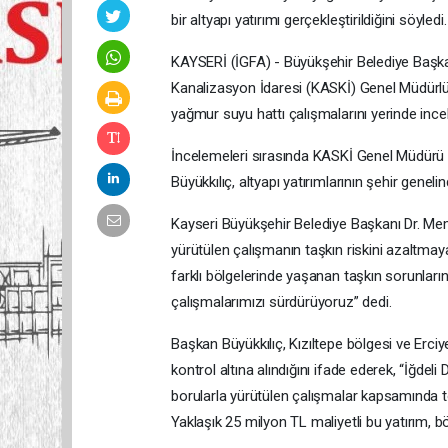
bir altyapı yatırımı gerçekleştirildiğini söyledi.
KAYSERİ (İGFA) - Büyükşehir Belediye Başka
Kanalizasyon İdaresi (KASKİ) Genel Müdürlüğ
yağmur suyu hattı çalışmalarını yerinde inceley
İncelemeleri sırasında KASKİ Genel Müdürü 
Büyükkılıç, altyapı yatırımlarının şehir genelin
Kayseri Büyükşehir Belediye Başkanı Dr. Me
yürütülen çalışmanın taşkın riskini azaltmaya
farklı bölgelerinde yaşanan taşkın sorunları
çalışmalarımızı sürdürüyoruz” dedi.
Başkan Büyükkılıç, Kızıltepe bölgesi ve Erci
kontrol altına alındığını ifade ederek, “İğde
borularla yürütülen çalışmalar kapsamında t
Yaklaşık 25 milyon TL maliyetli bu yatırım, b