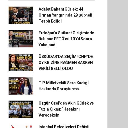
Adalet Bakanı Gürlek: 44
Orman Yangınında 29 Şüpheli
Tespit Edildi
Erdoğan’a Suikast Girişiminde
Bulunan FETÖ’cü 10 Yıl Sonra
Yakalandı
ÜSKÜDAR’DA SEÇİM! CHP’DE
OY KRİZİNE RAĞMEN BAŞKAN
VEKİLİ BELLİ OLDU
TİP Milletvekili Sera Kadıgil
Hakkında Soruşturma
Özgür Özel’den Akın Gürlek ve
Tuzla Çıkışı: “Hesabını
Vereceksin
Istanbul Belediyeleri Değişti