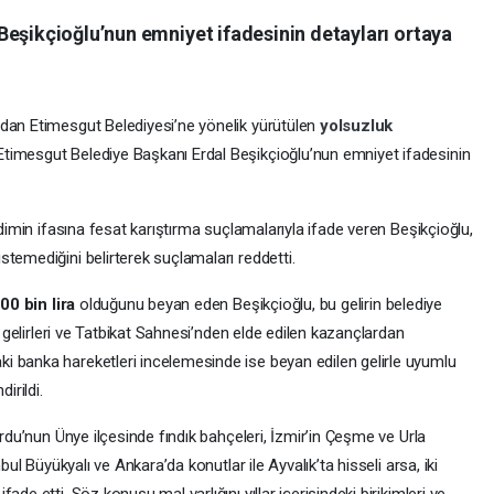
Beşikçioğlu’nun emniyet ifadesinin detayları ortaya
ndan Etimesgut Belediyesi’ne yönelik yürütülen
yolsuzluk
timesgut Belediye Başkanı Erdal Beşikçioğlu’nun emniyet ifadesinin
edimin ifasına fesat karıştırma suçlamalarıyla ifade veren Beşikçioğlu,
temediğini belirterek suçlamaları reddetti.
00 bin lira
olduğunu beyan eden Beşikçioğlu, bu gelirin belediye
f gelirleri ve Tatbikat Sahnesi’nden elde edilen kazançlardan
i banka hareketleri incelemesinde ise beyan edilen gelirle uyumlu
irildi.
Ordu’nun Ünye ilçesinde fındık bahçeleri, İzmir’in Çeşme ve Urla
bul Büyükyalı ve Ankara’da konutlar ile Ayvalık’ta hisseli arsa, iki