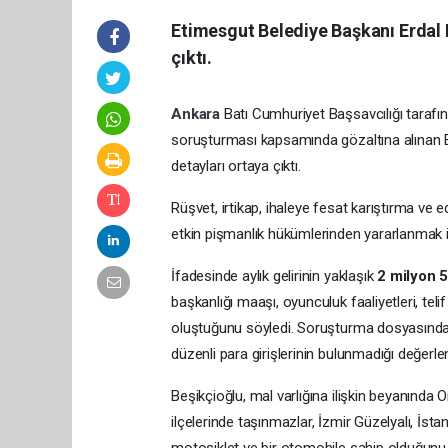
Etimesgut Belediye Başkanı Erdal 
çıktı.
Ankara
Batı Cumhuriyet Başsavcılığı tarafı
soruşturması kapsamında gözaltına alınan E
detayları ortaya çıktı.
Rüşvet, irtikap, ihaleye fesat karıştırma ve 
etkin pişmanlık hükümlerinden yararlanmak is
İfadesinde aylık gelirinin yaklaşık
2 milyon 5
başkanlığı maaşı, oyunculuk faaliyetleri, teli
oluştuğunu söyledi. Soruşturma dosyasındak
düzenli para girişlerinin bulunmadığı değerlend
Beşikçioğlu, mal varlığına ilişkin beyanında 
ilçelerinde taşınmazlar, İzmir Güzelyalı, İstan