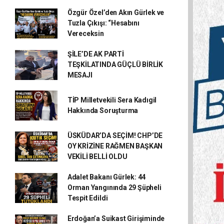
Özgür Özel’den Akın Gürlek ve
Tuzla Çıkışı: “Hesabını
Vereceksin
ŞİLE’DE AK PARTİ
TEŞKİLATINDA GÜÇLÜ BİRLİK
MESAJI
TİP Milletvekili Sera Kadıgil
Hakkında Soruşturma
ÜSKÜDAR’DA SEÇİM! CHP’DE
OY KRİZİNE RAĞMEN BAŞKAN
VEKİLİ BELLİ OLDU
Adalet Bakanı Gürlek: 44
Orman Yangınında 29 Şüpheli
Tespit Edildi
Erdoğan’a Suikast Girişiminde