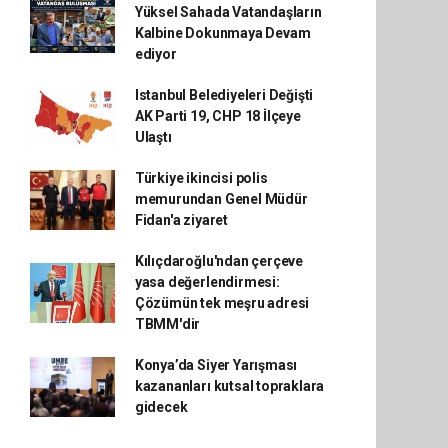
Yüksel Sahada Vatandaşların
Kalbine Dokunmaya Devam
ediyor
Istanbul Belediyeleri Değişti
AK Parti 19, CHP 18 İlçeye
Ulaştı
Türkiye ikincisi polis
memurundan Genel Müdür
Fidan'a ziyaret
Kılıçdaroğlu'ndan çerçeve
yasa değerlendirmesi:
Çözümün tek meşru adresi
TBMM'dir
Konya’da Siyer Yarışması
kazananları kutsal topraklara
gidecek