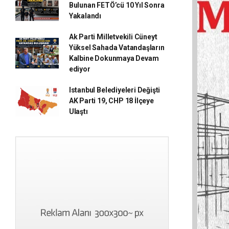
Bulunan FETÖ’cü 10 Yıl Sonra
Yakalandı
Ak Parti Milletvekili Cüneyt
Yüksel Sahada Vatandaşların
Kalbine Dokunmaya Devam
ediyor
Istanbul Belediyeleri Değişti
AK Parti 19, CHP 18 İlçeye
Ulaştı