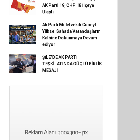
AK Parti 19, CHP 18 İlçeye
Ulaştı
Ak Parti Milletvekili Cüneyt
Yüksel Sahada Vatandaşların
Kalbine Dokunmaya Devam
ediyor
ŞİLE’DE AK PARTİ
TEŞKİLATINDA GÜÇLÜ BİRLİK
MESAJI