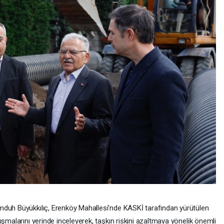
mduh Büyükkılıç, Erenköy Mahallesi’nde KASKİ tarafından yürütülen
ışmalarını yerinde inceleyerek, taşkın riskini azaltmaya yönelik önemli