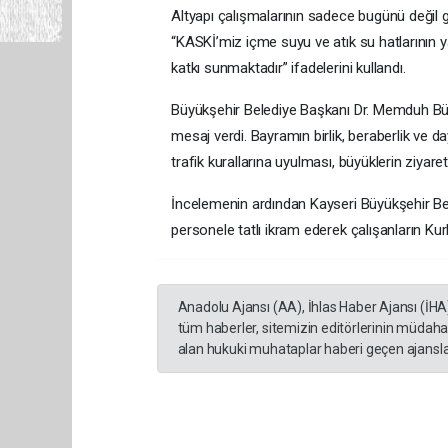
Altyapı çalışmalarının sadece bugünü değil g
“KASKİ’miz içme suyu ve atık su hatlarının y
katkı sunmaktadır” ifadelerini kullandı.
Büyükşehir Belediye Başkanı Dr. Memduh Büy
mesaj verdi. Bayramın birlik, beraberlik ve 
trafik kurallarına uyulması, büyüklerin ziyar
İncelemenin ardından Kayseri Büyükşehir B
personele tatlı ikram ederek çalışanların Kurb
Anadolu Ajansı (AA), İhlas Haber Ajansı (İHA
tüm haberler, sitemizin editörlerinin müdaha
alan hukuki muhataplar haberi geçen ajanslar