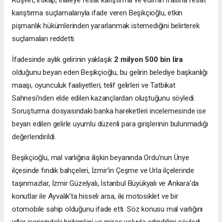
karıştırma suçlamalarıyla ifade veren Beşikçioğlu, etkin
pişmanlık hükümlerinden yararlanmak istemediğini belirterek
suçlamaları reddetti.
İfadesinde aylık gelirinin yaklaşık
2 milyon 500 bin lira
olduğunu beyan eden Beşikçioğlu, bu gelirin belediye başkanlığı
maaşı, oyunculuk faaliyetleri, telif gelirleri ve Tatbikat
Sahnesi’nden elde edilen kazançlardan oluştuğunu söyledi.
Soruşturma dosyasındaki banka hareketleri incelemesinde ise
beyan edilen gelirle uyumlu düzenli para girişlerinin bulunmadığı
değerlendirildi.
Beşikçioğlu, mal varlığına ilişkin beyanında Ordu’nun Ünye
ilçesinde fındık bahçeleri, İzmir’in Çeşme ve Urla ilçelerinde
taşınmazlar, İzmir Güzelyalı, İstanbul Büyükyalı ve Ankara’da
konutlar ile Ayvalık’ta hisseli arsa, iki motosiklet ve bir
otomobile sahip olduğunu ifade etti. Söz konusu mal varlığını
yıllar içerisindeki birikimleri ve miras yoluyla edindiğini söyledi.