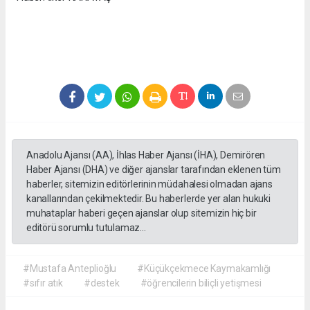
Anadolu Ajansı (AA), İhlas Haber Ajansı (İHA), Demirören
Haber Ajansı (DHA) ve diğer ajanslar tarafından eklenen tüm
haberler, sitemizin editörlerinin müdahalesi olmadan ajans
kanallarından çekilmektedir. Bu haberlerde yer alan hukuki
muhataplar haberi geçen ajanslar olup sitemizin hiç bir
editörü sorumlu tutulamaz...
#Mustafa Anteplioğlu
#Küçükçekmece Kaymakamlığı
#sıfır atık
#destek
#öğrencilerin biliçli yetişmesi