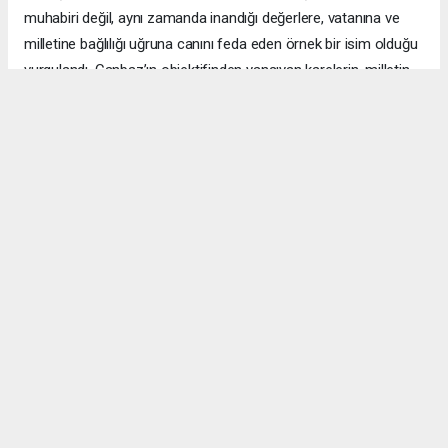
muhabiri değil, aynı zamanda inandığı değerlere, vatanına ve
milletine bağlılığı uğruna canını feda eden örnek bir isim olduğu
vurgulandı. Canbaz’ın objektifinden yansıyan karelerin, milletin
hafızasında unutulmaz izler bıraktığı ifade edildi.
Yarışmanın, 15 Temmuz darbe girişiminin hafızalarda canlı
tutulmasına ve şehitlerin hatırasının gelecek nesillere
aktarılmasına önemli katkı sunduğu belirtilirken, dereceye giren
yarışmacılar ile yarışmaya katılan tüm fotoğrafçılar tebrik edildi.
Yaslı Ada’nın manevi atmosferinde gerçekleştirilen törende, bu
toprakların kahramanların fedakârlıklarıyla emanet edildiği
vurgulanarak, 15 Temmuz’da şehit olan tüm vatandaşlar
rahmet, minnet ve şükranla anıldı; gazilere sağlıklı ve bereketli
ömür temennisinde bulunuldu.
Programda ayrıca, böylesine anlamlı bir organizasyona ev
sahipliği yapan Yeni Şafak ve Albayrak Grubu’na, Yönetim