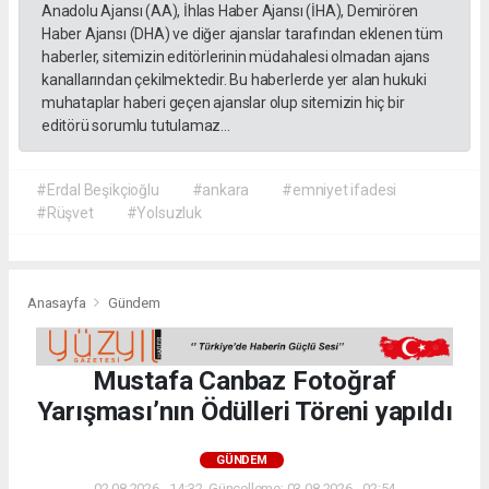
Anadolu Ajansı (AA), İhlas Haber Ajansı (İHA), Demirören
Haber Ajansı (DHA) ve diğer ajanslar tarafından eklenen tüm
haberler, sitemizin editörlerinin müdahalesi olmadan ajans
kanallarından çekilmektedir. Bu haberlerde yer alan hukuki
muhataplar haberi geçen ajanslar olup sitemizin hiç bir
editörü sorumlu tutulamaz...
#Erdal Beşikçioğlu
#ankara
#emniyet ifadesi
#Rüşvet
#Yolsuzluk
Anasayfa
Gündem
Mustafa Canbaz Fotoğraf
Yarışması’nın Ödülleri Töreni yapıldı
GÜNDEM
02.08.2026 - 14:32, Güncelleme: 03.08.2026 - 02:54