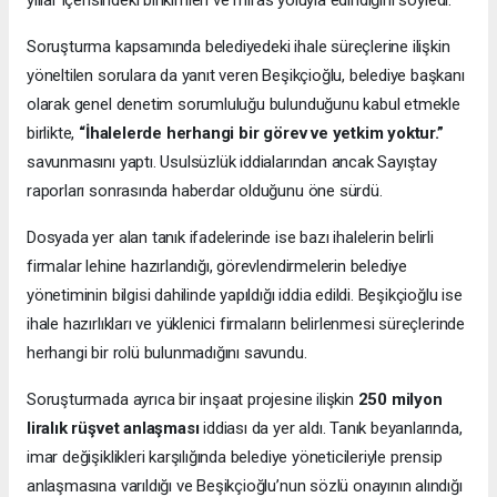
Soruşturma kapsamında belediyedeki ihale süreçlerine ilişkin
yöneltilen sorulara da yanıt veren Beşikçioğlu, belediye başkanı
olarak genel denetim sorumluluğu bulunduğunu kabul etmekle
birlikte,
“İhalelerde herhangi bir görev ve yetkim yoktur.”
savunmasını yaptı. Usulsüzlük iddialarından ancak Sayıştay
raporları sonrasında haberdar olduğunu öne sürdü.
Dosyada yer alan tanık ifadelerinde ise bazı ihalelerin belirli
firmalar lehine hazırlandığı, görevlendirmelerin belediye
yönetiminin bilgisi dahilinde yapıldığı iddia edildi. Beşikçioğlu ise
ihale hazırlıkları ve yüklenici firmaların belirlenmesi süreçlerinde
herhangi bir rolü bulunmadığını savundu.
Soruşturmada ayrıca bir inşaat projesine ilişkin
250 milyon
liralık rüşvet anlaşması
iddiası da yer aldı. Tanık beyanlarında,
imar değişiklikleri karşılığında belediye yöneticileriyle prensip
anlaşmasına varıldığı ve Beşikçioğlu’nun sözlü onayının alındığı