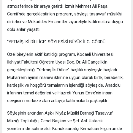
atmosferinde bir araya getirdi. İzmit Mehmet Ali Paşa
Camii’nde gerçekleştirilen program, söyleşi, tasavvuf mûsikîsi
dinletisi ve Mukaddes Emanetler ziyaretiyle katılımcılara duygu
dolu anlar yaşattı.
“YETMİŞ İKİ DİLLİCE” SÖYLEŞİSİ BÜYÜK İLGİ GÖRDÜ
Özel bireylerin aktif katıldığı program, Kocaeli Üniversitesi
İlahiyat Fakültesi Öğretim Üyesi Doç. Dr. Ali Cançelik’in
gerçekleştirdiği “Yetmiş İki Dillice” başlıklı söyleşiyle başladı.
Muharrem ayının manevi iklimine uygun olarak birlik, beraberlik,
kardeşlik ve hoşgörü temalarının işlendiği söyleşide, Anadolu
irfanının temel değerleri ve Hazreti Yunus Emre’nin insan
sevgisini merkeze alan anlayışı katılımcılarla paylaşıldı.
Söyleşinin ardından Aşk-ı Niyâz Mûsikî Derneği Tasavvuf
Müziği Topluluğu, Genel Başkan ve Şef Arif Ustacık
yönetiminde sahne aldı. Konuk sanatçı Kemalcan Ergün’ün de