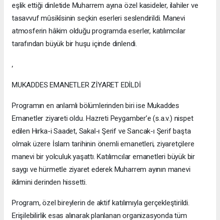
eşlik ettiği dinletide Muharrem ayına özel kasideler, ilahiler ve
tasavvuf mûsikîsinin seçkin eserleri seslendirildi. Manevi
atmosferin hâkim olduğu programda eserler, katılımcılar
tarafından büyük bir huşu içinde dinlendi.
,
MUKADDES EMANETLER ZİYARET EDİLDİ
Programın en anlamlı bölümlerinden biri ise Mukaddes
Emanetler ziyareti oldu. Hazreti Peygamber’e (s.a.v.) nispet
edilen Hırka-i Saadet, Sakal-ı Şerif ve Sancak-ı Şerif başta
olmak üzere İslam tarihinin önemli emanetleri, ziyaretçilere
manevi bir yolculuk yaşattı. Katılımcılar emanetleri büyük bir
saygı ve hürmetle ziyaret ederek Muharrem ayının manevi
iklimini derinden hissetti.
Program, özel bireylerin de aktif katılımıyla gerçekleştirildi.
Erişilebilirlik esas alınarak planlanan organizasyonda tüm