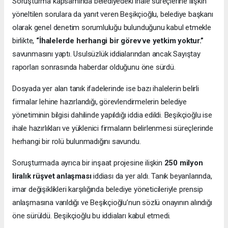
Soruşturma kapsamında belediyedeki ihale süreçlerine ilişkin
yöneltilen sorulara da yanıt veren Beşikçioğlu, belediye başkanı
olarak genel denetim sorumluluğu bulunduğunu kabul etmekle
birlikte,
“İhalelerde herhangi bir görev ve yetkim yoktur.”
savunmasını yaptı. Usulsüzlük iddialarından ancak Sayıştay
raporları sonrasında haberdar olduğunu öne sürdü.
Dosyada yer alan tanık ifadelerinde ise bazı ihalelerin belirli
firmalar lehine hazırlandığı, görevlendirmelerin belediye
yönetiminin bilgisi dahilinde yapıldığı iddia edildi. Beşikçioğlu ise
ihale hazırlıkları ve yüklenici firmaların belirlenmesi süreçlerinde
herhangi bir rolü bulunmadığını savundu.
Soruşturmada ayrıca bir inşaat projesine ilişkin
250 milyon
liralık rüşvet anlaşması
iddiası da yer aldı. Tanık beyanlarında,
imar değişiklikleri karşılığında belediye yöneticileriyle prensip
anlaşmasına varıldığı ve Beşikçioğlu’nun sözlü onayının alındığı
öne sürüldü. Beşikçioğlu bu iddiaları kabul etmedi.