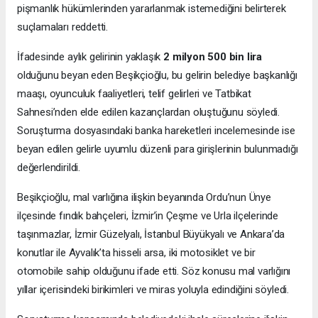
pişmanlık hükümlerinden yararlanmak istemediğini belirterek
suçlamaları reddetti.
İfadesinde aylık gelirinin yaklaşık
2 milyon 500 bin lira
olduğunu beyan eden Beşikçioğlu, bu gelirin belediye başkanlığı
maaşı, oyunculuk faaliyetleri, telif gelirleri ve Tatbikat
Sahnesi’nden elde edilen kazançlardan oluştuğunu söyledi.
Soruşturma dosyasındaki banka hareketleri incelemesinde ise
beyan edilen gelirle uyumlu düzenli para girişlerinin bulunmadığı
değerlendirildi.
Beşikçioğlu, mal varlığına ilişkin beyanında Ordu’nun Ünye
ilçesinde fındık bahçeleri, İzmir’in Çeşme ve Urla ilçelerinde
taşınmazlar, İzmir Güzelyalı, İstanbul Büyükyalı ve Ankara’da
konutlar ile Ayvalık’ta hisseli arsa, iki motosiklet ve bir
otomobile sahip olduğunu ifade etti. Söz konusu mal varlığını
yıllar içerisindeki birikimleri ve miras yoluyla edindiğini söyledi.