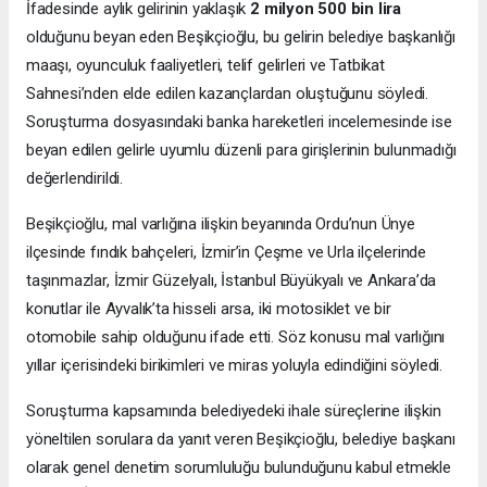
İfadesinde aylık gelirinin yaklaşık
2 milyon 500 bin lira
olduğunu beyan eden Beşikçioğlu, bu gelirin belediye başkanlığı
maaşı, oyunculuk faaliyetleri, telif gelirleri ve Tatbikat
Sahnesi’nden elde edilen kazançlardan oluştuğunu söyledi.
Soruşturma dosyasındaki banka hareketleri incelemesinde ise
beyan edilen gelirle uyumlu düzenli para girişlerinin bulunmadığı
değerlendirildi.
Beşikçioğlu, mal varlığına ilişkin beyanında Ordu’nun Ünye
ilçesinde fındık bahçeleri, İzmir’in Çeşme ve Urla ilçelerinde
taşınmazlar, İzmir Güzelyalı, İstanbul Büyükyalı ve Ankara’da
konutlar ile Ayvalık’ta hisseli arsa, iki motosiklet ve bir
otomobile sahip olduğunu ifade etti. Söz konusu mal varlığını
yıllar içerisindeki birikimleri ve miras yoluyla edindiğini söyledi.
Soruşturma kapsamında belediyedeki ihale süreçlerine ilişkin
yöneltilen sorulara da yanıt veren Beşikçioğlu, belediye başkanı
olarak genel denetim sorumluluğu bulunduğunu kabul etmekle