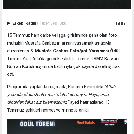
Erkek
|
Kadın
(Haberi Sesli Oku)
15 Temmuz hain darbe ve işgal girişiminde şehit olan foto
muhabiri Mustafa Canbaz’ın anısını yaşatmak amacıyla
düzenlenen
5. Mustafa Canbaz Fotoğraf Yarışması Ödül
Töreni
, Yaslı Ada’da gerçekleştirildi. Törene, TBMM Başkanı
Numan Kurtulmuş’un da katılımıyla çok sayıda davetli iştirak
etti.
Programda yapılan konuşmada, Kur’an-ı Kerim’deki
“Allah
yolunda öldürülenler için ‘ölüler’ demeyin. Hayır, onlar
diridirler, fakat siz bilemezsiniz.”
ayeti hatırlatılarak, 15
Temmuz şehitleri rahmet ve minnetle anıldı.