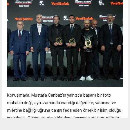
Konuşmada, Mustafa Canbaz’ın yalnızca başarılı bir foto
muhabiri değil, aynı zamanda inandığı değerlere, vatanına ve
milletine bağlılığı uğruna canını feda eden örnek bir isim olduğu
vurgulandı. Canbaz’ın objektifinden yansıyan karelerin, milletin
hafızasında unutulmaz izler bıraktığı ifade edildi.