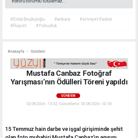
editörü sorumlu tutulamaz...
#Erdal Beşikçioğlu
#ankara
#emniyet ifadesi
#Rüşvet
#Yolsuzluk
Anasayfa
Gündem
Mustafa Canbaz Fotoğraf
Yarışması’nın Ödülleri Töreni yapıldı
GÜNDEM
02.08.2026 - 14:32, Güncelleme: 03.08.2026 - 02:54
15 Temmuz hain darbe ve işgal girişiminde şehit
olan foto muhabiri Mustafa Canbaz’ın anısını