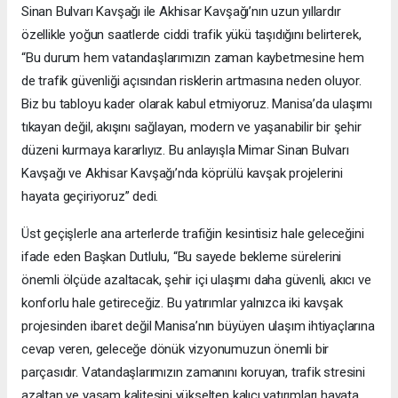
Sinan Bulvarı Kavşağı ile Akhisar Kavşağı’nın uzun yıllardır
özellikle yoğun saatlerde ciddi trafik yükü taşıdığını belirterek,
“Bu durum hem vatandaşlarımızın zaman kaybetmesine hem
de trafik güvenliği açısından risklerin artmasına neden oluyor.
Biz bu tabloyu kader olarak kabul etmiyoruz. Manisa’da ulaşımı
tıkayan değil, akışını sağlayan, modern ve yaşanabilir bir şehir
düzeni kurmaya kararlıyız. Bu anlayışla Mimar Sinan Bulvarı
Kavşağı ve Akhisar Kavşağı’nda köprülü kavşak projelerini
hayata geçiriyoruz” dedi.
Üst geçişlerle ana arterlerde trafiğin kesintisiz hale geleceğini
ifade eden Başkan Dutlulu, “Bu sayede bekleme sürelerini
önemli ölçüde azaltacak, şehir içi ulaşımı daha güvenli, akıcı ve
konforlu hale getireceğiz. Bu yatırımlar yalnızca iki kavşak
projesinden ibaret değil Manisa’nın büyüyen ulaşım ihtiyaçlarına
cevap veren, geleceğe dönük vizyonumuzun önemli bir
parçasıdır. Vatandaşlarımızın zamanını koruyan, trafik stresini
azaltan ve yaşam kalitesini yükselten kalıcı yatırımları hayata