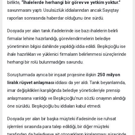
birlikte,
“İhalelerde herhangi bir görev ve yetkim yoktur.”
savunmasını yaptı. Usulsüzlük iddialarından ancak Sayıştay
raporları sonrasında haberdar olduğunu öne sürdü.
Dosyada yer alan tanık ifadelerinde ise bazı ihalelerin belirli
firmalar lehine hazırlandığı, görevlendirmelerin belediye
yönetiminin bilgisi dahilinde yapıldığı iddia edildi. Beşikçioğlu ise
ihale hazırlıkları ve yüklenici firmaların belirlenmesi süreçlerinde
herhangi bir rolü bulunmadığını savundu.
Soruşturmada ayrıca bir inşaat projesine ilişkin
250 milyon
liralık rüşvet anlaşması
iddiası da yer aldı. Tanık beyanlarında,
imar değişiklikleri karşılığında belediye yöneticileriyle prensip
anlaşmasına varıldığı ve Beşikçioğlu’nun sözlü onayının alındığı
öne sürüldü. Beşikçioğlu bu iddiaları kabul etmedi.
Dosyada yer alan bir başka müşteki ifadesinde ise ruhsat
işlemleri sırasında para talep edildiği, bir diğer müşteki
tarafından da belediyeye ait otoparkların kiralanması sürecinde