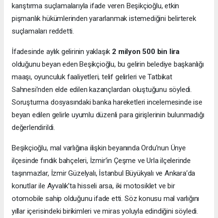
karıştırma suçlamalarıyla ifade veren Beşikçioğlu, etkin
pişmanlık hükümlerinden yararlanmak istemediğini belirterek
suçlamaları reddetti.
İfadesinde aylık gelirinin yaklaşık
2 milyon 500 bin lira
olduğunu beyan eden Beşikçioğlu, bu gelirin belediye başkanlığı
maaşı, oyunculuk faaliyetleri, telif gelirleri ve Tatbikat
Sahnesi’nden elde edilen kazançlardan oluştuğunu söyledi.
Soruşturma dosyasındaki banka hareketleri incelemesinde ise
beyan edilen gelirle uyumlu düzenli para girişlerinin bulunmadığı
değerlendirildi.
Beşikçioğlu, mal varlığına ilişkin beyanında Ordu’nun Ünye
ilçesinde fındık bahçeleri, İzmir’in Çeşme ve Urla ilçelerinde
taşınmazlar, İzmir Güzelyalı, İstanbul Büyükyalı ve Ankara’da
konutlar ile Ayvalık’ta hisseli arsa, iki motosiklet ve bir
otomobile sahip olduğunu ifade etti. Söz konusu mal varlığını
yıllar içerisindeki birikimleri ve miras yoluyla edindiğini söyledi.