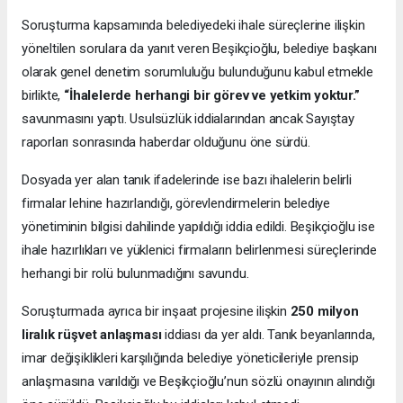
Soruşturma kapsamında belediyedeki ihale süreçlerine ilişkin
yöneltilen sorulara da yanıt veren Beşikçioğlu, belediye başkanı
olarak genel denetim sorumluluğu bulunduğunu kabul etmekle
birlikte,
“İhalelerde herhangi bir görev ve yetkim yoktur.”
savunmasını yaptı. Usulsüzlük iddialarından ancak Sayıştay
raporları sonrasında haberdar olduğunu öne sürdü.
Dosyada yer alan tanık ifadelerinde ise bazı ihalelerin belirli
firmalar lehine hazırlandığı, görevlendirmelerin belediye
yönetiminin bilgisi dahilinde yapıldığı iddia edildi. Beşikçioğlu ise
ihale hazırlıkları ve yüklenici firmaların belirlenmesi süreçlerinde
herhangi bir rolü bulunmadığını savundu.
Soruşturmada ayrıca bir inşaat projesine ilişkin
250 milyon
liralık rüşvet anlaşması
iddiası da yer aldı. Tanık beyanlarında,
imar değişiklikleri karşılığında belediye yöneticileriyle prensip
anlaşmasına varıldığı ve Beşikçioğlu’nun sözlü onayının alındığı