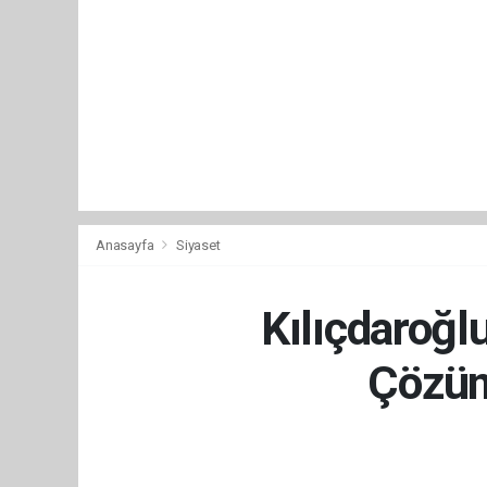
Anasayfa
Siyaset
Kılıçdaroğl
Çözüm