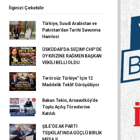
İlginizi Çekebilir
Türkiye, Suudi Arabistan ve
Pakistan’dan Tarihi Savunma
Hamlesi
ÜSKÜDAR’DA SEÇİM! CHP’DE
OY KRİZİNE RAĞMEN BAŞKAN
VEKİLİ BELLİ OLDU
Terörsüz Türkiye” İçin 12
Maddelik Teklif Görüşülüyor
Bakan Tekin, Arnavutköy’de
Toplu Açılış Törenlerine
Katıldı
ŞİLE’DE AK PARTİ
TEŞKİLATINDA GÜÇLÜ BİRLİK
MESAJI