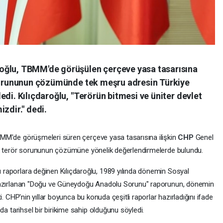
oğlu, TBMM'de görüşülen çerçeve yasa tasarısına
 sorununun çözümünde tek meşru adresin Türkiye
edi. Kılıçdaroğlu, "Terörün bitmesi ve üniter devlet
zdir." dedi.
BMM'de
görüşmeleri
süren
çerçeve
yasa
tasarısına
ilişkin
CHP
Genel
,
terör
sorununun
çözümüne
yönelik
değerlendirmelerde
bulundu.
ı
raporlara
değinen
Kılıçdaroğlu,
1989
yılında
dönemin
Sosyal
zırlanan
"Doğu
ve
Güneydoğu
Anadolu
Sorunu"
raporunun,
dönemin
ti.
CHP'nin
yıllar
boyunca
bu
konuda
çeşitli
raporlar
hazırladığını
ifade
ında
tarihsel
bir
birikime
sahip
olduğunu
söyledi.