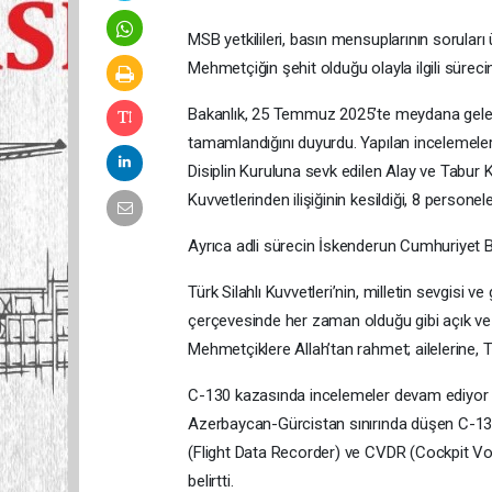
MSB yetkilileri, basın mensuplarının sorular
Mehmetçiğin şehit olduğu olayla ilgili süreci
Bakanlık, 25 Temmuz 2025’te meydana gelen o
tamamlandığını duyurdu. Yapılan incelemele
Disiplin Kuruluna sevk edilen Alay ve Tabur 
Kuvvetlerinden ilişiğinin kesildiği, 8 personele
Ayrıca adli sürecin İskenderun Cumhuriyet Ba
Türk Silahlı Kuvvetleri’nin, milletin sevgisi 
çerçevesinde her zaman olduğu gibi açık ve 
Mehmetçiklere Allah’tan rahmet; ailelerine, TSK
C-130 kazasında incelemeler devam ediyor
Azerbaycan-Gürcistan sınırında düşen C-130 
(Flight Data Recorder) ve CVDR (Cockpit Voi
belirtti.