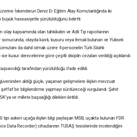
ı üzerine İskenderun Deniz Er Eğitim Alay Komutanlığında iki
n büyük hassasiyetle yürütüldüğünü belirtti.
lay kapsamında idari tahkikatın ve Adli Tıp raporlarının
r sonucunda, olayda kastı, kusuru veya ihmali bulunan ve Yüksek
Komutanı da dahil olmak üzere 4 personelin Türk Silahlı
 ise kusur derecelerine göre çeşitli disiplin cezaları verildiği açıklandı.
şsavcılığı tarafından yürütüldüğü ifade edildi.
ve güveninden aldığı güçle, yaşanan gelişmelere ilişkin mevzuat
şeffaf bir bilgilendirme yapmayı sürdüreceği vurgulandı. Şehit
’ya ve millete başsağlığı dilekleri iletildi.
tipi askeri uçağa ilişkin bilgi paylaşan MSB, uçakta bulunan FDR
ce Data Recorder) cihazlarının TUSAŞ tesislerinde incelendiğini