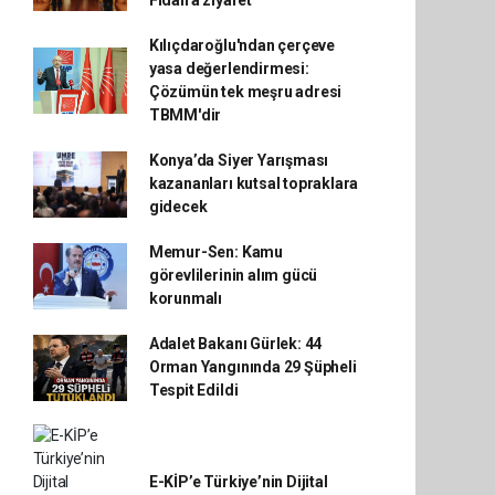
Fidan'a ziyaret
Kılıçdaroğlu'ndan çerçeve
yasa değerlendirmesi:
Çözümün tek meşru adresi
TBMM'dir
Konya’da Siyer Yarışması
kazananları kutsal topraklara
gidecek
Memur-Sen: Kamu
görevlilerinin alım gücü
korunmalı
Adalet Bakanı Gürlek: 44
Orman Yangınında 29 Şüpheli
Tespit Edildi
E-KİP’e Türkiye’nin Dijital