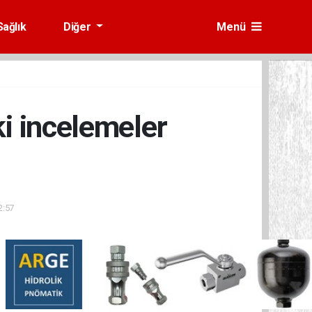
Sağlık
Diğer
Menü
i incelemeler
2:57