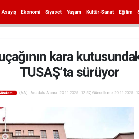
Asayiş
Ekonomi
Siyaset
Yaşam
Kültür-Sanat
Eğitim
çağının kara kutusundak
TUSAŞ’ta sürüyor
(AA) - Anadolu Ajansı | 20.11.2025 - 12:57, Güncelleme: 20.11.2025 - 1
Gündem