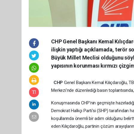
CHP Genel Başkanı Kemal Kılıçdar
ilişkin yaptığı açıklamada, terör
Büyük Millet Meclisi olduğunu söyl
yapısının korunması kırmızı çizgimi
CHP
Genel
Başkanı
Kemal
Kılıçdaroğlu,
T
Merkezi'nde
düzenlediği
basın
toplantısında
Konuşmasında
CHP'nin
geçmişte
hazırladığ
Demokrat
Halkçı
Parti'si
(SHP)
tarafından
ha
koşullarında
önemli
bir
adım
olduğunu
belirt
eden
Kılıçdaroğlu,
partinin
çözüm
arayışlar