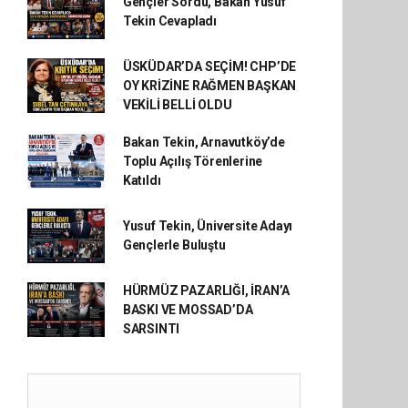
Gençler Sordu, Bakan Yusuf
Tekin Cevapladı
ÜSKÜDAR’DA SEÇİM! CHP’DE
OY KRİZİNE RAĞMEN BAŞKAN
VEKİLİ BELLİ OLDU
Bakan Tekin, Arnavutköy’de
Toplu Açılış Törenlerine
Katıldı
Yusuf Tekin, Üniversite Adayı
Gençlerle Buluştu
HÜRMÜZ PAZARLIĞI, İRAN’A
BASKI VE MOSSAD’DA
SARSINTI