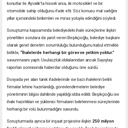
konutlar ile Ayvalık’ta hisseli arsa, iki motosiklet ve bir
otomobile sahip olduğunu ifade etti. Söz konusu mal varlığını
yıllar içerisindeki birikimleri ve miras yoluyla edindiğini söyledi.
Soruşturma kapsamında belediyedeki ihale süreçlerine ilişkin
yöneltilen sorulara da yanıt veren Beşikçioğlu, belediye başkanı
olarak genel denetim sorumluluğu bulunduğunu kabul etmekle
birlikte,
“İhalelerde herhangi bir görev ve yetkim yoktur.”
savunmasını yaptı. Usulsüzlük iddialarından ancak Sayıştay
raporları sonrasında haberdar olduğunu öne sürdü.
Dosyada yer alan tanık ifadelerinde ise bazı ihalelerin belirli
firmalar lehine hazırlandığı, görevlendirmelerin belediye
yönetiminin bilgisi dahilinde yapıldığı iddia edildi. Beşikçioğlu ise
ihale hazırlıkları ve yüklenici firmaların belirlenmesi süreçlerinde
herhangi bir rolü bulunmadığını savundu.
Soruşturmada ayrıca bir inşaat projesine ilişkin
250 milyon