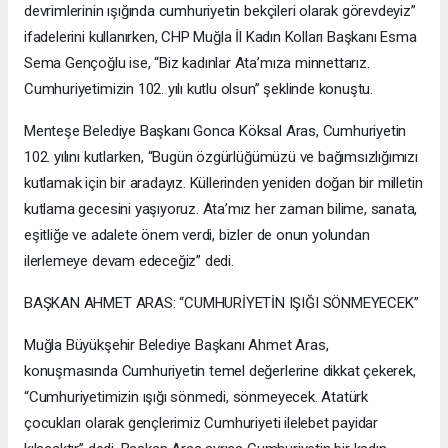
devrimlerinin ışığında cumhuriyetin bekçileri olarak görevdeyiz”
ifadelerini kullanırken, CHP Muğla İl Kadın Kolları Başkanı Esma
Sema Gençoğlu ise, “Biz kadınlar Ata’mıza minnettarız.
Cumhuriyetimizin 102. yılı kutlu olsun” şeklinde konuştu.
Menteşe Belediye Başkanı Gonca Köksal Aras, Cumhuriyetin
102. yılını kutlarken, “Bugün özgürlüğümüzü ve bağımsızlığımızı
kutlamak için bir aradayız. Küllerinden yeniden doğan bir milletin
kutlama gecesini yaşıyoruz. Ata’mız her zaman bilime, sanata,
eşitliğe ve adalete önem verdi, bizler de onun yolundan
ilerlemeye devam edeceğiz” dedi.
BAŞKAN AHMET ARAS: “CUMHURİYETİN IŞIĞI SÖNMEYECEK”
Muğla Büyükşehir Belediye Başkanı Ahmet Aras,
konuşmasında Cumhuriyetin temel değerlerine dikkat çekerek,
“Cumhuriyetimizin ışığı sönmedi, sönmeyecek. Atatürk
çocukları olarak gençlerimiz Cumhuriyeti ilelebet payidar