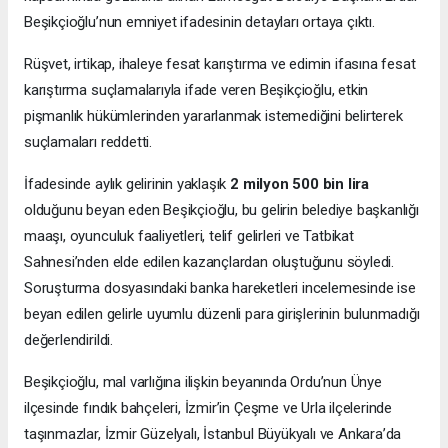
Beşikçioğlu’nun emniyet ifadesinin detayları ortaya çıktı.
Rüşvet, irtikap, ihaleye fesat karıştırma ve edimin ifasına fesat
karıştırma suçlamalarıyla ifade veren Beşikçioğlu, etkin
pişmanlık hükümlerinden yararlanmak istemediğini belirterek
suçlamaları reddetti.
İfadesinde aylık gelirinin yaklaşık
2 milyon 500 bin lira
olduğunu beyan eden Beşikçioğlu, bu gelirin belediye başkanlığı
maaşı, oyunculuk faaliyetleri, telif gelirleri ve Tatbikat
Sahnesi’nden elde edilen kazançlardan oluştuğunu söyledi.
Soruşturma dosyasındaki banka hareketleri incelemesinde ise
beyan edilen gelirle uyumlu düzenli para girişlerinin bulunmadığı
değerlendirildi.
Beşikçioğlu, mal varlığına ilişkin beyanında Ordu’nun Ünye
ilçesinde fındık bahçeleri, İzmir’in Çeşme ve Urla ilçelerinde
taşınmazlar, İzmir Güzelyalı, İstanbul Büyükyalı ve Ankara’da