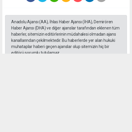
Anadolu Ajansı (AA), İhlas Haber Ajansı (İHA), Demirören
Haber Ajansı (DHA) ve diğer ajanslar tarafından eklenen tüm
haberler, sitemizin editörlerinin müdahalesi olmadan ajans
kanallarından çekilmektedir. Bu haberlerde yer alan hukuki
muhataplar haberi geçen ajanslar olup sitemizin hiç bir
editörü sorumlu tutulamaz...
#Erdal Beşikçioğlu
#ankara
#emniyet ifadesi
#Rüşvet
#Yolsuzluk
haber paketi
haber scripti
haber yazılımı
Tüm hakları saklı tutulmaktadır.Copyright 2026©
Haber Yazılımı:
Web Aksiyon ®