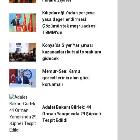
Fidan'a ziyaret
Kılıçdaroğlu'ndan çerçeve
yasa değerlendirmesi:
Çözümün tek meşru adresi
TBMM'dir
Konya’da Siyer Yarışması
kazananları kutsal topraklara
gidecek
Memur-Sen: Kamu
görevlilerinin alım gücü
korunmalı
Adalet Bakanı Gürlek: 44
Orman Yangınında 29 Şüpheli
Tespit Edildi