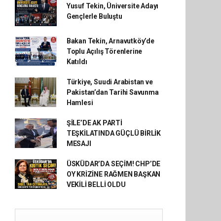
Yusuf Tekin, Üniversite Adayı
Gençlerle Buluştu
Bakan Tekin, Arnavutköy’de
Toplu Açılış Törenlerine
Katıldı
Türkiye, Suudi Arabistan ve
Pakistan’dan Tarihi Savunma
Hamlesi
ŞİLE’DE AK PARTİ
TEŞKİLATINDA GÜÇLÜ BİRLİK
MESAJI
ÜSKÜDAR’DA SEÇİM! CHP’DE
OY KRİZİNE RAĞMEN BAŞKAN
VEKİLİ BELLİ OLDU