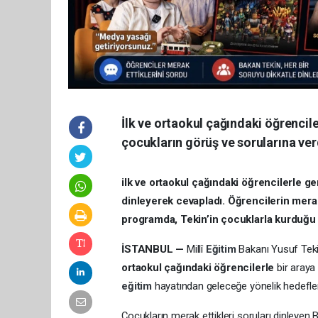
İlk ve ortaokul çağındaki öğrencil
çocukların görüş ve sorularına ve
ilk ve ortaokul çağındaki öğrencilerle g
dinleyerek cevapladı. Öğrencilerin merak
programda, Tekin’in çocuklarla kurduğu s
İSTANBUL —
Millî
Eğitim
Bakanı Yusuf Tek
ortaokul çağındaki öğrencilerle
bir araya
eğitim
hayatından geleceğe yönelik hedefler
Çocukların merak ettikleri soruları dinleyen B