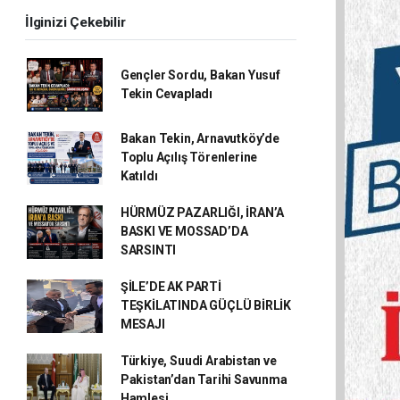
İlginizi Çekebilir
Gençler Sordu, Bakan Yusuf
Tekin Cevapladı
Bakan Tekin, Arnavutköy’de
Toplu Açılış Törenlerine
Katıldı
HÜRMÜZ PAZARLIĞI, İRAN’A
BASKI VE MOSSAD’DA
SARSINTI
ŞİLE’DE AK PARTİ
TEŞKİLATINDA GÜÇLÜ BİRLİK
MESAJI
Türkiye, Suudi Arabistan ve
Pakistan’dan Tarihi Savunma
Hamlesi