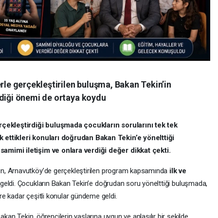
erle gerçekleştirilen buluşma, Bakan Tekin’in
rdiği önemi de ortaya koydu
erçekleştirdiği buluşmada çocukların sorularını tek tek
 ettikleri konuları doğrudan Bakan Tekin’e yönelttiği
amimi iletişim ve onlara verdiği değer dikkat çekti.
in, Arnavutköy’de gerçekleştirilen program kapsamında
ilk ve
 geldi. Çocukların Bakan Tekin’e doğrudan soru yönelttiği buluşmada,
e kadar çeşitli konular gündeme geldi.
akan Tekin, öğrencilerin yaşlarına uygun ve anlaşılır bir şekilde