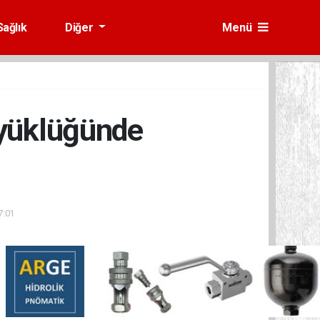
Sağlık
Diğer
Menü
üyüklüğünde
7:01