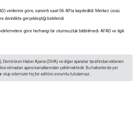
) verilerine göre, sarsıntı saat 06.40’ta kaydedildi. Merkez üssü
 derinlikte gerçekleştiği belirlendi.
belirlemelere göre herhangi bir olumsuzluk bildirilmedi. AFAD ve ilgili
), Demirören Haber Ajansı (DHA) ve diğer ajanslar tarafından eklenen
lesi olmadan ajans kanallarından çekilmektedir. Bu haberlerde yer
 olup sitemizin hiç bir editörü sorumlu tutulamaz...