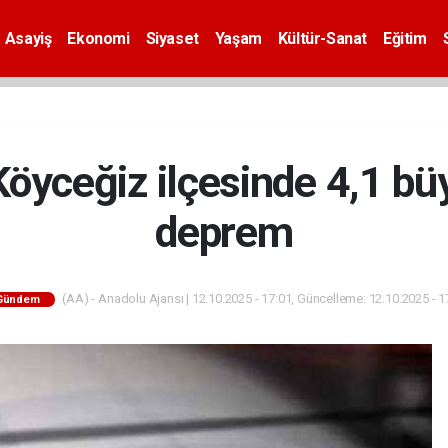
Asayiş
Ekonomi
Siyaset
Yaşam
Kültür-Sanat
Eğitim
Köyceğiz ilçesinde 4,1 b
deprem
(AA) - Anadolu Ajansı | 12.10.2025 - 17:01, Güncelleme: 12.10.2025 - 1
Gündem