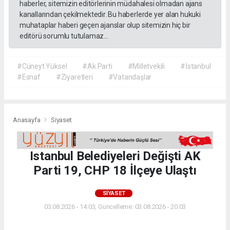
haberler, sitemizin editörlerinin müdahalesi olmadan ajans
kanallarından çekilmektedir. Bu haberlerde yer alan hukuki
muhataplar haberi geçen ajanslar olup sitemizin hiç bir
editörü sorumlu tutulamaz...
#Cüneyt Yüksel
#Ak Parti
#Milletvekili
#İstanbul
#Esnaf
#Ziyaretleri
#Vatandaşlar
Anasayfa
Siyaset
Istanbul Belediyeleri Değişti AK
Parti 19, CHP 18 İlçeye Ulaştı
SIYASET
03.08.2026 - 14:03, Güncelleme: 03.08.2026 - 20:03