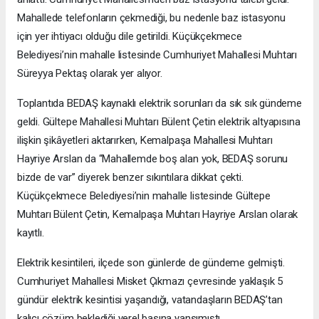
Mahallede telefonların çekmediği, bu nedenle baz istasyonu
için yer ihtiyacı olduğu dile getirildi. Küçükçekmece
Belediyesi’nin mahalle listesinde Cumhuriyet Mahallesi Muhtarı
Süreyya Pektaş olarak yer alıyor.
Toplantıda BEDAŞ kaynaklı elektrik sorunları da sık sık gündeme
geldi. Gültepe Mahallesi Muhtarı Bülent Çetin elektrik altyapısına
ilişkin şikâyetleri aktarırken, Kemalpaşa Mahallesi Muhtarı
Hayriye Arslan da “Mahallemde boş alan yok, BEDAŞ sorunu
bizde de var” diyerek benzer sıkıntılara dikkat çekti.
Küçükçekmece Belediyesi’nin mahalle listesinde Gültepe
Muhtarı Bülent Çetin, Kemalpaşa Muhtarı Hayriye Arslan olarak
kayıtlı.
Elektrik kesintileri, ilçede son günlerde de gündeme gelmişti.
Cumhuriyet Mahallesi Misket Çıkmazı çevresinde yaklaşık 5
gündür elektrik kesintisi yaşandığı, vatandaşların BEDAŞ’tan
kalıcı çözüm beklediği yerel basına yansımıştı.