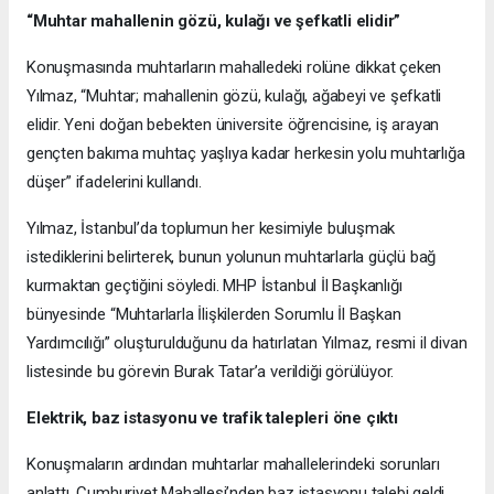
“Muhtar mahallenin gözü, kulağı ve şefkatli elidir”
Konuşmasında muhtarların mahalledeki rolüne dikkat çeken
Yılmaz, “Muhtar; mahallenin gözü, kulağı, ağabeyi ve şefkatli
elidir. Yeni doğan bebekten üniversite öğrencisine, iş arayan
gençten bakıma muhtaç yaşlıya kadar herkesin yolu muhtarlığa
düşer” ifadelerini kullandı.
Yılmaz, İstanbul’da toplumun her kesimiyle buluşmak
istediklerini belirterek, bunun yolunun muhtarlarla güçlü bağ
kurmaktan geçtiğini söyledi. MHP İstanbul İl Başkanlığı
bünyesinde “Muhtarlarla İlişkilerden Sorumlu İl Başkan
Yardımcılığı” oluşturulduğunu da hatırlatan Yılmaz, resmi il divan
listesinde bu görevin Burak Tatar’a verildiği görülüyor.
Elektrik, baz istasyonu ve trafik talepleri öne çıktı
Konuşmaların ardından muhtarlar mahallelerindeki sorunları
anlattı. Cumhuriyet Mahallesi’nden baz istasyonu talebi geldi.