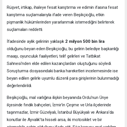
Rüşvet, irtikap, ihaleye fesat karıştırma ve edimin ifasına fesat
karıştırma suçlamalarıyla ifade veren Beşikçioğlu, etkin
pişmanlık hükümlerinden yararlanmak istemediğini belirterek
suçlamaları reddetti.
İfadesinde aylık gelirinin yaklaşık
2 milyon 500 bin lira
olduğunu beyan eden Beşikçioğlu, bu gelirin belediye başkanlığı
maaşı, oyunculuk faaliyetleri, telif gelirleri ve Tatbikat
Sahnesi’nden elde edilen kazançlardan oluştuğunu söyledi.
Soruşturma dosyasındaki banka hareketleri incelemesinde ise
beyan edilen gelirle uyumlu düzenli para girişlerinin bulunmadığı
değerlendirildi.
Beşikçioğlu, mal varlığına ilişkin beyanında Ordu’nun Ünye
ilçesinde fındık bahçeleri, İzmir’in Çeşme ve Urla ilçelerinde
taşınmazlar, İzmir Güzelyalı, İstanbul Büyükyalı ve Ankara’da
konutlar ile Ayvalık’ta hisseli arsa, iki motosiklet ve bir