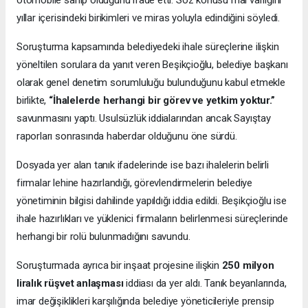
otomobile sahip olduğunu ifade etti. Söz konusu mal varlığını
yıllar içerisindeki birikimleri ve miras yoluyla edindiğini söyledi.
Soruşturma kapsamında belediyedeki ihale süreçlerine ilişkin
yöneltilen sorulara da yanıt veren Beşikçioğlu, belediye başkanı
olarak genel denetim sorumluluğu bulunduğunu kabul etmekle
birlikte,
“İhalelerde herhangi bir görev ve yetkim yoktur.”
savunmasını yaptı. Usulsüzlük iddialarından ancak Sayıştay
raporları sonrasında haberdar olduğunu öne sürdü.
Dosyada yer alan tanık ifadelerinde ise bazı ihalelerin belirli
firmalar lehine hazırlandığı, görevlendirmelerin belediye
yönetiminin bilgisi dahilinde yapıldığı iddia edildi. Beşikçioğlu ise
ihale hazırlıkları ve yüklenici firmaların belirlenmesi süreçlerinde
herhangi bir rolü bulunmadığını savundu.
Soruşturmada ayrıca bir inşaat projesine ilişkin
250 milyon
liralık rüşvet anlaşması
iddiası da yer aldı. Tanık beyanlarında,
imar değişiklikleri karşılığında belediye yöneticileriyle prensip