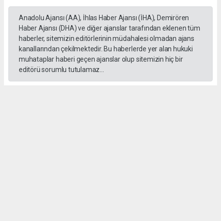
Anadolu Ajansı (AA), İhlas Haber Ajansı (İHA), Demirören
Haber Ajansı (DHA) ve diğer ajanslar tarafından eklenen tüm
haberler, sitemizin editörlerinin müdahalesi olmadan ajans
kanallarından çekilmektedir. Bu haberlerde yer alan hukuki
muhataplar haberi geçen ajanslar olup sitemizin hiç bir
editörü sorumlu tutulamaz...
#Erdal Beşikçioğlu
#ankara
#emniyet ifadesi
#Rüşvet
#Yolsuzluk
Anasayfa
Gündem
Mustafa Canbaz Fotoğraf
Yarışması’nın Ödülleri Töreni yapıldı